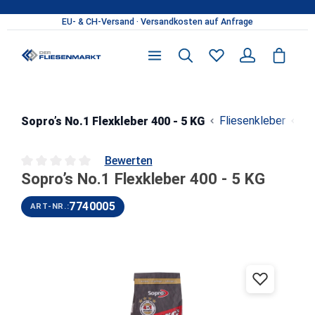
Zum Hauptinhalt springen
Fliesenkleber
All
Sopro’s No.1 Flexkleber 400 - 5 KG
Bewerten
Sopro’s No.1 Flexkleber 400 - 5 KG
Durchschnittliche Bewertung von 0 von 5 Sternen
7740005
ART-NR.:
Bildergalerie überspringen