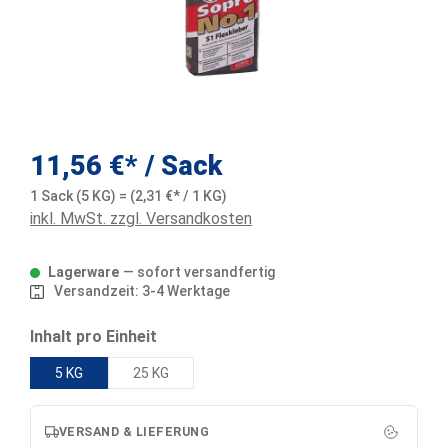
11,56 €*
/ Sack
1 Sack (5 KG) = (2,31 €* / 1 KG)
inkl. MwSt. zzgl. Versandkosten
Lagerware
— sofort versandfertig
Versandzeit: 3-4 Werktage
auswählen
Inhalt pro Einheit
5 KG
25 KG
VERSAND & LIEFERUNG