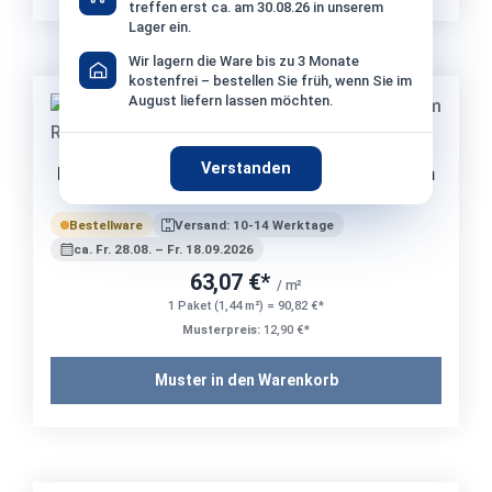
treffen erst ca. am 30.08.26 in unserem
Lager ein.
Wir lagern die Ware bis zu 3 Monate
kostenfrei – bestellen Sie früh, wenn Sie im
August liefern lassen möchten.
Musterbestellung möglich
Verstanden
Monocibec Charisma Dakota Matt - 60x60 cm
R9 | 9 mm
Bestellware
Versand: 10-14 Werktage
ca. Fr. 28.08. – Fr. 18.09.2026
63,07 €*
/ m²
1 Paket (1,44 m²) = 90,82 €*
Musterpreis:
12,90 €*
Muster in den Warenkorb