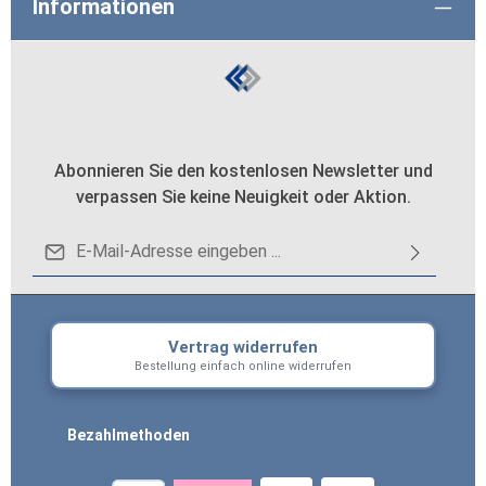
Informationen
Abonnieren Sie den kostenlosen Newsletter und
verpassen Sie keine Neuigkeit oder Aktion.
Loading...
E-Mail-Adresse*
Datenschutz
Die mit einem Stern (*) markierten Felder sind
Ich habe die
Datenschutzbestimmungen
zur
Pflichtfelder.
Vertrag widerrufen
Um weiterzugehen, geben Sie die oben
Kenntnis genommen und die
AGB
gelesen und
Bestellung einfach online widerrufen
abgebildeten Zeichen ein
*
bin mit ihnen einverstanden.
*
Bezahlmethoden