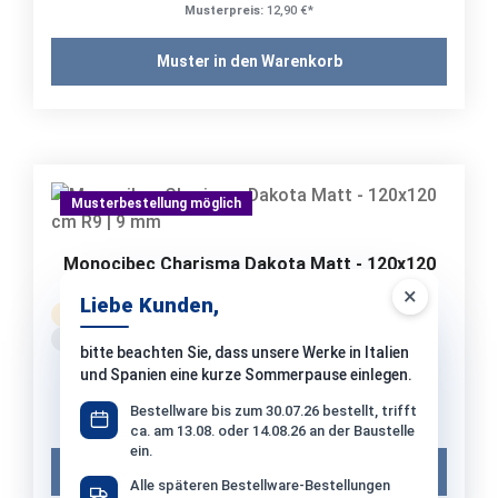
Musterpreis:
12,90 €*
Muster in den Warenkorb
Musterbestellung möglich
Monocibec Charisma Dakota Matt - 120x120
cm R9 | 9 mm
×
Liebe Kunden,
Bestellware
Versand: 10-14 Werktage
ca. Fr. 28.08. – Fr. 18.09.2026
bitte beachten Sie, dass unsere Werke in Italien
97,58 €*
und Spanien eine kurze Sommerpause einlegen.
/ m²
1 Paket (2,88 m²) = 281,03 €*
Bestellware bis zum 30.07.26 bestellt, trifft
Musterpreis:
12,90 €*
ca. am 13.08. oder 14.08.26 an der Baustelle
ein.
Muster in den Warenkorb
Alle späteren Bestellware-Bestellungen