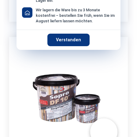
27,50 €*
Lager ein.
/ Eimer
ab 72 Eimer: 26,90 €/Eimer (−2 %)
Wir lagern die Ware bis zu 3 Monate
Grundpreis: 5,50 €/KG
kostenfrei – bestellen Sie früh, wenn Sie im
August liefern lassen möchten.
Verstanden