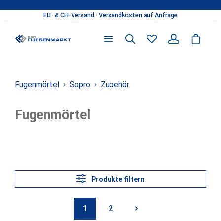
Zum Hauptinhalt springen
Du hast 0 Produkte 
Fugenmörtel
Sopro
Zubehör
Fugenmörtel
Produkte filtern
1
2
Seite
Seite