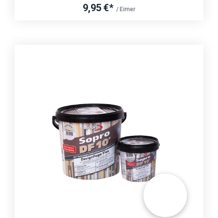
9,95 €*
/ Eimer