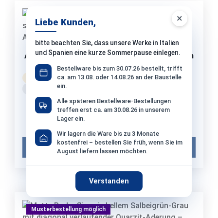
×
Musterbestellung möglich
Liebe Kunden,
bitte beachten Sie, dass unsere Werke in Italien
und Spanien eine kurze Sommerpause einlegen.
Atlas Concorde Nyra Mist Outdoor - 60x60 cm
R11 A+B+C | 20 mm
Bestellware bis zum 30.07.26 bestellt, trifft
ca. am 13.08. oder 14.08.26 an der Baustelle
Bestellware
Versand: 10-14 Werktage
ein.
ca. Fr. 28.08. – Fr. 18.09.2026
Alle späteren Bestellware-Bestellungen
69,90 €*
/ m²
treffen erst ca. am 30.08.26 in unserem
1 Paket (0,72 m²) = 50,33 €*
Lager ein.
Musterpreis:
12,90 €*
Wir lagern die Ware bis zu 3 Monate
kostenfrei – bestellen Sie früh, wenn Sie im
Muster in den Warenkorb
August liefern lassen möchten.
Verstanden
Musterbestellung möglich