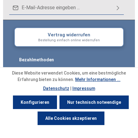
E-Mail-Adresse*
Loading...
Datenschutz
Die mit einem Stern (*) markierten Felder sind
Ich habe die
Datenschutzbestimmungen
zur
Pflichtfelder.
Vertrag widerrufen
Um weiterzugehen, geben Sie die oben
Kenntnis genommen und die
AGB
gelesen und
Bestellung einfach online widerrufen
abgebildeten Zeichen ein
*
bin mit ihnen einverstanden.
*
Bezahlmethoden
Diese Website verwendet Cookies, um eine bestmögliche
Erfahrung bieten zu können.
Mehr Informationen ...
Datenschutz
|
Impressum
Bei Bezahlung per Vorkasse −2% Skonto
Konfigurieren
Nur technisch notwendige
Alle Preise inkl. gesetzl. Mehrwertsteuer zzgl.
Werkzeugleiste anzeigen
Versandkosten
und ggf. Nachnahmegebühren,
Alle Cookies akzeptieren
wenn nicht anders angegeben.
© 2026 derFliesenmarkt