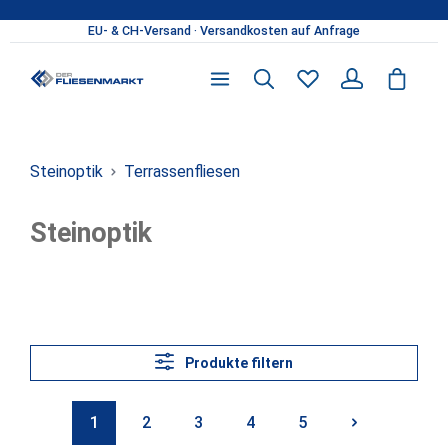
Zum Hauptinhalt springen
Du hast 0 Produkte 
Steinoptik
Terrassenfliesen
Steinoptik
Produkte filtern
1
2
3
4
5
Seite
Seite
Seite
Seite
Seite