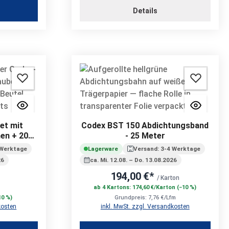
n
Details
et mit
Codex BST 150 Abdichtungsband
en + 200
- 25 Meter
 Werktage
Lagerware
Versand: 3-4 Werktage
26
ca. Mi. 12.08. – Do. 13.08.2026
194,00 €*
/ Karton
ab 4 Kartons: 174,60 €/Karton (−10 %)
10 %)
Grundpreis: 7,76 €/Lfm
kosten
inkl. MwSt. zzgl. Versandkosten