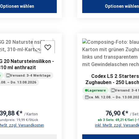
Optionen wählen
Optionen wähle
 20 Natursteinsilikon -
310 ml anthrazit
Codex LS 2 Starters
e
Versand: 3-4 Werktage
Zughauben - 250 Lasch
2.08. – Do. 13.08.2026
Hauben
Lagerware
Versand: 3-4
ca. Mi. 12.08. – Do. 13.08.20
39,88 €*
76,90 €*
/ Karton
/ Set
undpreis: 19,99 €/Stück
ab 3 Sets: 69,21 €/Set (−
 MwSt. zzgl. Versandkosten
inkl. MwSt. zzgl. Versand