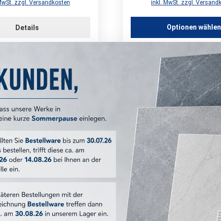
 MwSt. zzgl. Versandkosten
inkl. MwSt. zzgl. Versand
Optionen wähle
Details
illant Cristal Schneller
-Fugenmörtel - 5 KG
platingrau
Codex Fliesopur 
e
Versand: 3-4 Werktage
Reaktionsharzkleber 
2.08. – Do. 13.08.2026
Lagerware
Versand: 3-4
ca. Mi. 12.08. – Do. 13.08.20
85,49 €*
/ Eime
21,50 €*
ab 52 Eimer: 76,94 €/Eimer 
/ Sack
Grundpreis: 4,30 €/KG
Grundpreis: 14,25 €/