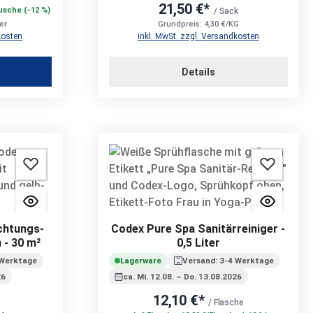
21,50 €*
usche (−12 %)
/ Sack
er
Grundpreis: 4,30 €/KG
kosten
inkl. MwSt. zzgl. Versandkosten
n
Details
chtungs-
Codex Pure Spa Sanitärreiniger -
 - 30 m²
0,5 Liter
 Werktage
Lagerware
Versand: 3-4 Werktage
26
ca. Mi. 12.08. – Do. 13.08.2026
12,10 €*
/ Flasche