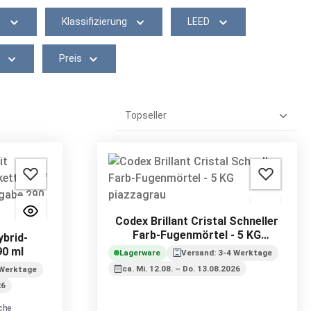
e
Klassifizierung
LEED
Preis
Codex Brillant Cristal Schneller
Farb-Fugenmörtel - 5 KG
ybrid-
piazzagrau
90 ml
Lagerware
Versand: 3-4 Werktage
ca. Mi. 12.08. – Do. 13.08.2026
 Werktage
26
che