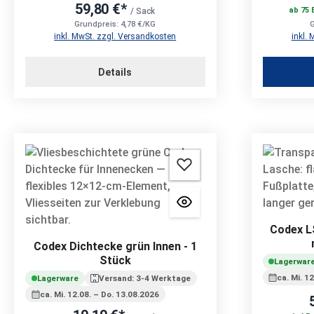
59,80 €*
ab 75 
/ Sack
Grundpreis: 4,78 €/KG
G
inkl. MwSt. zzgl. Versandkosten
inkl.
Details
Codex L
Codex Dichtecke grün Innen - 1
Stück
Lagerwar
ca. Mi. 1
Lagerware
Versand: 3-4 Werktage
ca. Mi. 12.08. – Do. 13.08.2026