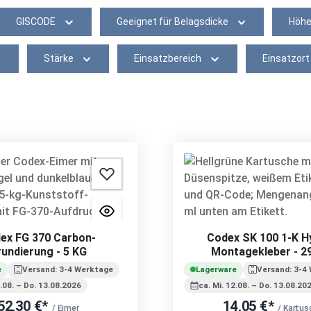
GISCODE
Geeignet für Belagsdicke
Höh
Stärke
Einsatzbereich
Einsatzort
ex FG 370 Carbon-
Codex SK 100 1-K H
undierung - 5 KG
Montagekleber - 2
e
Versand: 3-4 Werktage
Lagerware
Versand: 3-4
2.08. – Do. 13.08.2026
ca. Mi. 12.08. – Do. 13.08.20
52,30 €*
14,05 €*
/ Eimer
/ Kartus