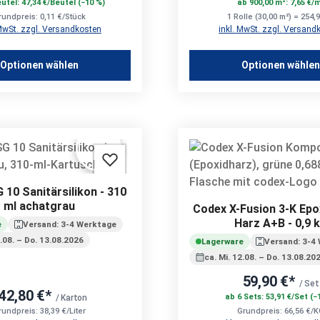
utel: 47,34 €/Beutel (−10 %)
ab 900,00 m²: 7,65 €/
rundpreis: 0,11 €/Stück
1 Rolle (30,00 m²) = 254,
 MwSt. zzgl. Versandkosten
inkl. MwSt. zzgl. Versand
Optionen wählen
Optionen wähle
 10 Sanitärsilikon - 310
ml achatgrau
Codex X-Fusion 3-K Epo
Harz A+B - 0,9 
e
Versand: 3-4 Werktage
2.08. – Do. 13.08.2026
Lagerware
Versand: 3-4
ca. Mi. 12.08. – Do. 13.08.20
59,90 €*
/ Set
42,80 €*
ab 6 Sets: 53,91 €/Set (−
/ Karton
rundpreis: 38,39 €/Liter
Grundpreis: 66,56 €/