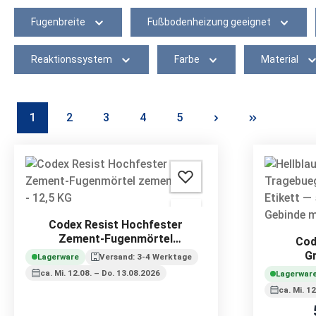
Fugenbreite
Fußbodenheizung geeignet
Reaktionssystem
Farbe
Material
1
2
3
4
5
Seite
Seite
Seite
Seite
Seite
Codex Resist Hochfester
Zement-Fugenmörtel
Cod
zementgrau - 12,5 KG
Gr
Lagerware
Versand: 3-4 Werktage
ca. Mi. 12.08. – Do. 13.08.2026
Lagerwar
ca. Mi. 1