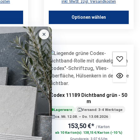
kosten
inkl. MwSt. zzgl. Versandkosten
n
Optionen wählen
×
2-K
Codex 11189 Dichtband grün - 50
- 6 kg
m
 Werktage
Lagerware
Versand: 3-4 Werktage
26
ca. Mi. 12.08. – Do. 13.08.2026
153,50 €*
r
/ Karton
(−10 %)
ab 10 Karton(s): 138,15 €/Karton (−10 %)
KG
Grundpreis: 3,07 €/Lfm