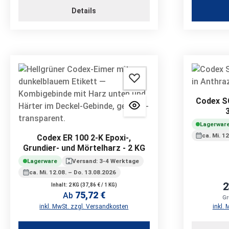
Details
Codex SG
Lagerwar
ca. Mi. 1
Codex ER 100 2-K Epoxi-,
Grundier- und Mörtelharz - 2 KG
Lagerware
Versand: 3-4 Werktage
ca. Mi. 12.08. – Do. 13.08.2026
2
Inhalt:
2 KG
(37,86 € / 1 KG)
75,72 €
Regulärer Preis:
Ab
Gr
inkl. MwSt. zzgl. Versandkosten
inkl.