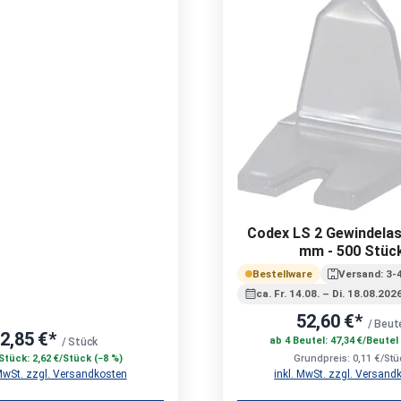
Codex LS 2 Gewindelas
mm - 500 Stüc
Bestellware
Versand: 3-
ca. Fr. 14.08. – Di. 18.08.202
52,60 €*
/ Beut
2,85 €*
ab 4 Beutel: 47,34 €/Beutel
/ Stück
Stück: 2,62 €/Stück (−8 %)
Grundpreis: 0,11 €/Stü
 MwSt. zzgl. Versandkosten
inkl. MwSt. zzgl. Versand