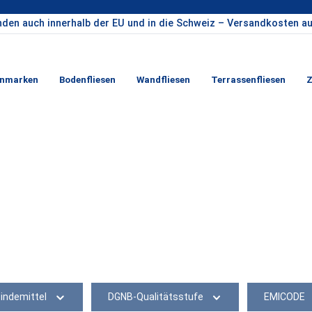
nden auch innerhalb der EU und in die Schweiz – Versandkosten au
enmarken
Bodenfliesen
Wandfliesen
Terrassenfliesen
Z
indemittel
DGNB-Qualitätsstufe
EMICODE