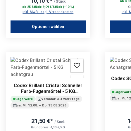
10,10 €*
ab 4 Be
/ Stück
ab 25 Stück: 9,09 €/Stück (−10 %)
G
inkl. MwSt. zzgl. Versandkosten
inkl.
Optionen wählen
Codex SG
Codex Brillant Cristal Schneller
Farb-Fugenmörtel - 5 KG
Lagerwar
achatgrau
ca. Mi. 1
Lagerware
Versand: 3-4 Werktage
ca. Mi. 12.08. – Do. 13.08.2026
21,50 €*
1
/ Sack
Grundpreis: 4,30 €/KG
G