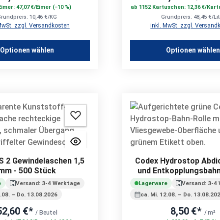
Eimer: 47,07 €/Eimer (−10 %)
ab 1152 Kartuschen: 12,36 €/Kart
rundpreis: 10,46 €/KG
Grundpreis: 48,45 €/Lit
 MwSt. zzgl. Versandkosten
inkl. MwSt. zzgl. Versand
Optionen wählen
Optionen wähle
S 2 Gewindelaschen 1,5
Codex Hydrostop Abdi
mm - 500 Stück
und Entkopplungsbahn
e
Versand: 3-4 Werktage
Lagerware
Versand: 3-4
2.08. – Do. 13.08.2026
ca. Mi. 12.08. – Do. 13.08.20
52,60 €*
8,50 €*
/ Beutel
/ m²