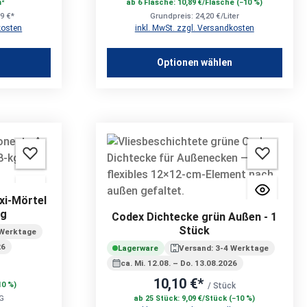
m²
ab 6 Flasche: 10,89 €/Flasche (−10 %)
99 €*
Grundpreis: 24,20 €/Liter
kosten
inkl. MwSt. zzgl. Versandkosten
n
Optionen wählen
xi-Mörtel
kg
Codex Dichtecke grün Außen - 1
Stück
 Werktage
26
Lagerware
Versand: 3-4 Werktage
ca. Mi. 12.08. – Do. 13.08.2026
10,10 €*
10 %)
/ Stück
KG
ab 25 Stück: 9,09 €/Stück (−10 %)