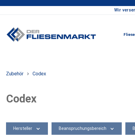
Wir verse
um Hauptinhalt springen
Zur Hauptnavigation springen
Flies
Zubehör
Codex
Codex
Hersteller
Beanspruchungsbereich
B