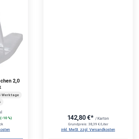
chen 2,0
k
4 Werktage
6
el
142,80 €*
 (−10 %)
/ Karton
ck
Grundpreis: 38,39 €/Liter
kosten
inkl. MwSt. zzgl. Versandkosten