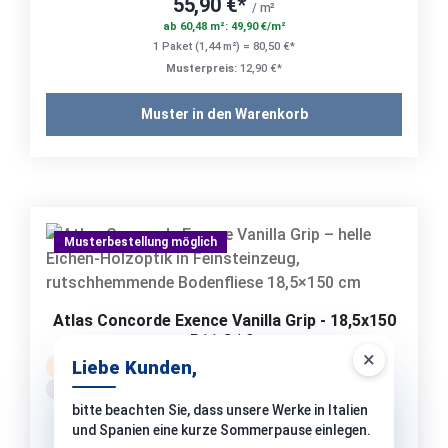
55,90 €*
/ m²
ab 60,48 m²: 49,90 €/m²
1 Paket (1,44 m²) = 80,50 €*
Musterpreis:
12,90 €*
Muster in den Warenkorb
Musterbestellung möglich
Atlas Concorde Exence Vanilla Grip - 18,5x150
cm R11 C | 9 mm
×
Liebe Kunden,
Bestellware
Versand: 10-14 Werktage
ca. Fr. 28.08. – Fr. 18.09.2026
bitte beachten Sie, dass unsere Werke in Italien
66,90 €*
/ m²
und Spanien eine kurze Sommerpause einlegen.
ab 44,40 m²: 59,90 €/m²