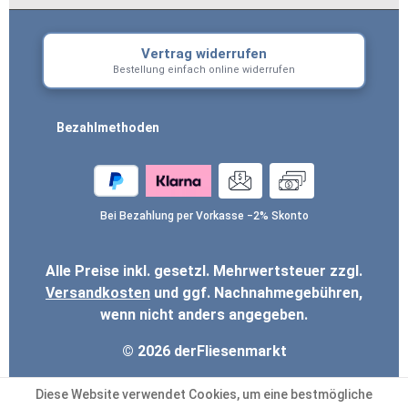
g...
Datenschutz
Die mit einem Stern (*) markierten Felder sind
Ich habe die
Datenschutzbestimmungen
zur
Pflichtfelder.
Vertrag widerrufen
Um weiterzugehen, geben Sie die oben
Kenntnis genommen und die
AGB
gelesen und
Bestellung einfach online widerrufen
abgebildeten Zeichen ein
*
bin mit ihnen einverstanden.
*
Bezahlmethoden
Bei Bezahlung per Vorkasse −2% Skonto
Alle Preise inkl. gesetzl. Mehrwertsteuer zzgl.
Versandkosten
und ggf. Nachnahmegebühren,
wenn nicht anders angegeben.
© 2026 derFliesenmarkt
Diese Website verwendet Cookies, um eine bestmögliche