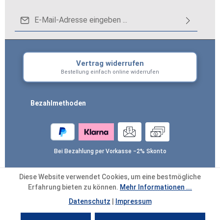
E-Mail-Adresse*
g...
Datenschutz
Die mit einem Stern (*) markierten Felder sind
Ich habe die
Datenschutzbestimmungen
zur
Pflichtfelder.
Vertrag widerrufen
Um weiterzugehen, geben Sie die oben
Kenntnis genommen und die
AGB
gelesen und
Bestellung einfach online widerrufen
abgebildeten Zeichen ein
*
bin mit ihnen einverstanden.
*
Bezahlmethoden
Bei Bezahlung per Vorkasse −2% Skonto
Diese Website verwendet Cookies, um eine bestmögliche
Alle Preise inkl. gesetzl. Mehrwertsteuer zzgl.
Erfahrung bieten zu können.
Mehr Informationen ...
Versandkosten
und ggf. Nachnahmegebühren,
Datenschutz
|
Impressum
wenn nicht anders angegeben.