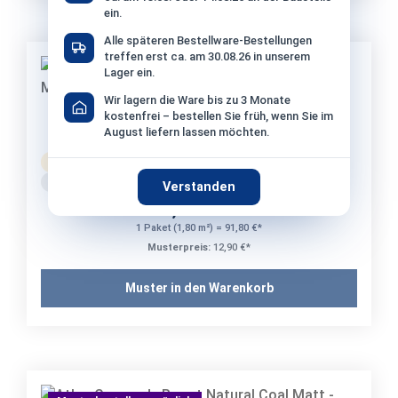
ein.
Alle späteren Bestellware-Bestellungen
treffen erst ca. am 30.08.26 in unserem
Lager ein.
Musterbestellung möglich
Wir lagern die Ware bis zu 3 Monate
kostenfrei – bestellen Sie früh, wenn Sie im
Atlas Concorde Boost Natural 3D Wave Ash
August liefern lassen möchten.
Matt - 50x120 cm | 8.5 mm
Bestellware
Versand: 10-14 Werktage
ca. Fr. 28.08. – Fr. 18.09.2026
Verstanden
51,00 €*
/ m²
1 Paket (1,80 m²) = 91,80 €*
Musterpreis:
12,90 €*
Muster in den Warenkorb