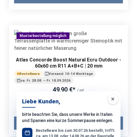
Musterbestellung möglich
Atlas Concorde Boost Natural Ecru Outdoor -
60x60 cm R11 A+B+C | 20 mm
Bestellware
Versand: 10-14 Werktage
ca. Fr. 28.08. – Fr. 18.09.2026
49,90 €*
/ m²
ab 21,60 m²: 46,90 €/m²
×
Liebe Kunden,
1 Paket (0,72 m²) = 35,93 €*
Musterpreis:
12,90 €*
bitte beachten Sie, dass unsere Werke in Italien
und Spanien eine kurze Sommerpause einlegen.
Muster in den Warenkorb
Bestellware bis zum 30.07.26 bestellt, trifft
ca. am 13.08. oder 14.08.26 an der Baustelle