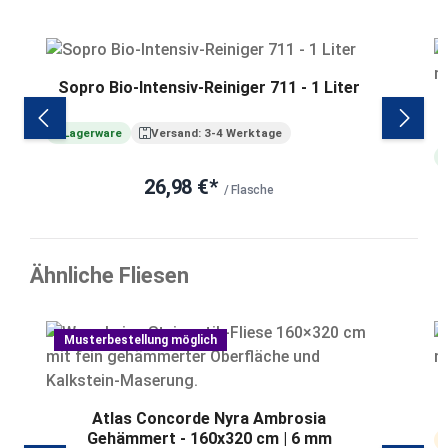
Produktgalerie überspringen
Sopro Bio-Intensiv-Reiniger 711 - 1 Liter
S
Lagerware
Versand: 3-4 Werktage
26,98 €*
/ Flasche
Ähnliche Fliesen
Produktgalerie überspringen
Musterbestellung möglich
Atlas Concorde Nyra Ambrosia
Gehämmert - 160x320 cm | 6 mm