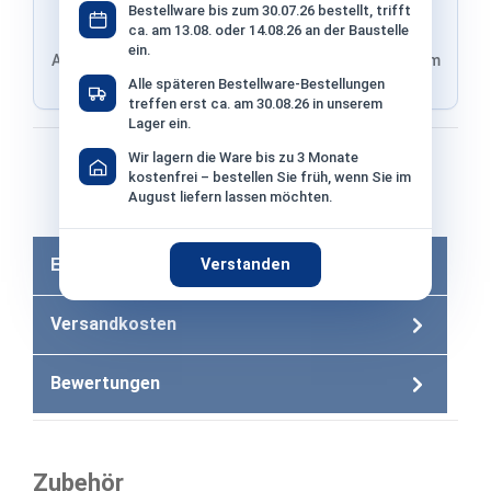
Bestellware bis zum 30.07.26 bestellt, trifft
ca. am 13.08. oder 14.08.26 an der Baustelle
ein.
Adresse von Klarna, Versand wird im finalen Schritt im
Shop ausgewählt
Alle späteren Bestellware-Bestellungen
treffen erst ca. am 30.08.26 in unserem
Lager ein.
Bezahlen mit
Wir lagern die Ware bis zu 3 Monate
kostenfrei – bestellen Sie früh, wenn Sie im
August liefern lassen möchten.
Bei Bezahlung per Vorkasse −2% Skonto
Eigenschaften
Verstanden
Versandkosten
Bewertungen
Zubehör