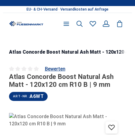
Zum Hauptinhalt springen
Atlas Concorde Boost Natural Ash Matt - 120x120 cm 
Bewerten
Atlas Concorde Boost Natural Ash
Durchschnittliche Bewertung von 0 von 5 Sternen
Matt - 120x120 cm R10 B | 9 mm
A6WT
ART-NR.:
Bildergalerie überspringen