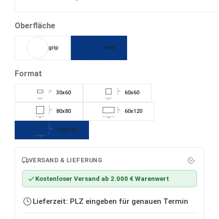
Cobalt
auswählen
Oberfläche
grip
matt
auswählen
Format
30x60
60x60
30
60
60
60
80x80
60x120
80
60
80
120
120x120
120
120
VERSAND & LIEFERUNG
Kostenloser Versand ab 2.000 € Warenwert
Lieferzeit: PLZ eingeben für genauen Termin