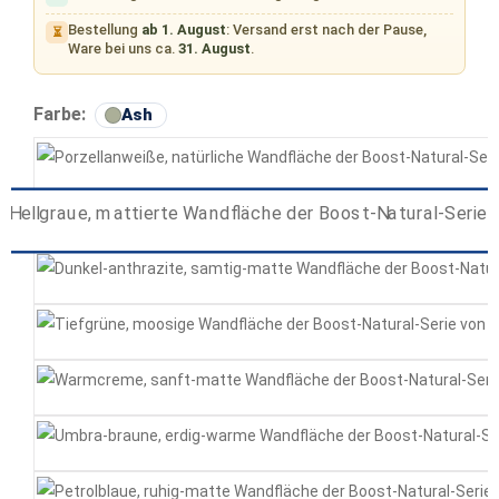
Bestellung
ab 1. August
: Versand erst nach der Pause,
⏳
Ware bei uns ca.
31. August
.
auswählen
Farbe:
Ash
Kaolin
Ash
Coal
Coral
Ecru
Umber