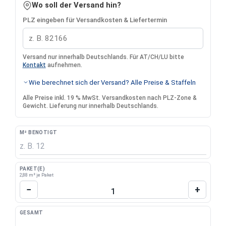
Wo soll der Versand hin?
PLZ eingeben für Versandkosten & Liefertermin
Versand nur innerhalb Deutschlands. Für AT/CH/LU bitte
Kontakt
aufnehmen.
Wie berechnet sich der Versand? Alle Preise & Staffeln
Alle Preise inkl. 19 % MwSt. Versandkosten nach PLZ-Zone &
Gewicht. Lieferung nur innerhalb Deutschlands.
M² BENÖTIGT
PAKET(E)
2,88 m² je Paket
Produkt Anzahl: Gib den gewünschten Wert 
−
+
GESAMT