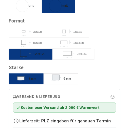
grip
matt
(Diese Option ist zurzeit nicht verfügbar.)
auswählen
Format
30x60
60x60
30
60
(Diese Option ist zurzeit nicht verfügbar.)
(Diese Option ist zurzeit nicht verfügba
60
60
80x80
60x120
80
60
(Diese Option ist zurzeit nicht verfügbar.)
(Diese Option ist zurzeit nicht verfügb
80
120
120x120
75x150
120
75
(Diese Option ist zurzeit nicht verfü
120
150
auswählen
Stärke
9
6 mm
9 mm
6
VERSAND & LIEFERUNG
Kostenloser Versand ab 2.000 € Warenwert
Lieferzeit: PLZ eingeben für genauen Termin