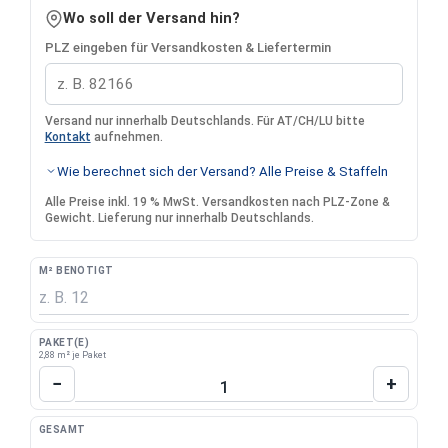
Wo soll der Versand hin?
PLZ eingeben für Versandkosten & Liefertermin
Versand nur innerhalb Deutschlands. Für AT/CH/LU bitte
Kontakt
aufnehmen.
Wie berechnet sich der Versand? Alle Preise & Staffeln
Alle Preise inkl. 19 % MwSt. Versandkosten nach PLZ-Zone &
Gewicht. Lieferung nur innerhalb Deutschlands.
M² BENÖTIGT
PAKET(E)
2,88 m² je Paket
Produkt Anzahl: Gib den gewünschten Wert 
−
+
GESAMT