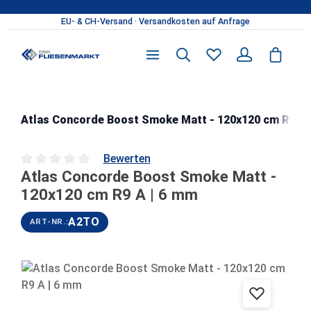
Zum Hauptinhalt springen
Atlas Concorde Boost Smoke Matt - 120x120 cm R9 A 
Bewerten
Atlas Concorde Boost Smoke Matt -
Durchschnittliche Bewertung von 0 von 5 Sternen
120x120 cm R9 A | 6 mm
A2TO
ART-NR.:
Bildergalerie überspringen