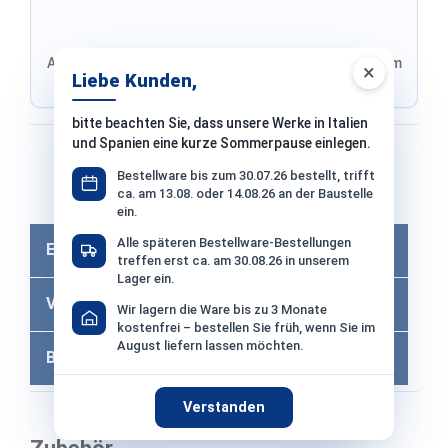
Adresse von Klarna, Versand wird im finalen Schritt im
×
Liebe Kunden,
Shop ausgewählt
bitte beachten Sie, dass unsere Werke in Italien
und Spanien eine kurze Sommerpause einlegen.
Bezahlen mit
Bestellware bis zum 30.07.26 bestellt, trifft
ca. am 13.08. oder 14.08.26 an der Baustelle
Bei Bezahlung per Vorkasse −2% Skonto
ein.
Alle späteren Bestellware-Bestellungen
Eigenschaften
treffen erst ca. am 30.08.26 in unserem
Lager ein.
Versandkosten
Wir lagern die Ware bis zu 3 Monate
kostenfrei – bestellen Sie früh, wenn Sie im
August liefern lassen möchten.
Bewertungen
Verstanden