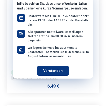
bitte beachten Sie, dass unsere Werke in Italien
und Spanien eine kurze Sommerpause einlegen.
Bestellware bis zum 30.07.26 bestellt, trifft
ca. am 13.08. oder 14.08.26 an der Baustelle
ein.
Alle späteren Bestellware-Bestellungen
treffen erst ca. am 30.08.26 in unserem
Lager ein.
Wir lagern die Ware bis zu 3 Monate
kostenfrei – bestellen Sie früh, wenn Sie im
August liefern lassen möchten.
Eterno Ivica Terrassen-Stelzlager
höhenverstellbar 75–120 mm
Verstanden
Lagerware
Versand: 3-4 Werktage
ca. Mi. 12.08. – Do. 13.08.2026
6,49 €
Regulärer Preis: