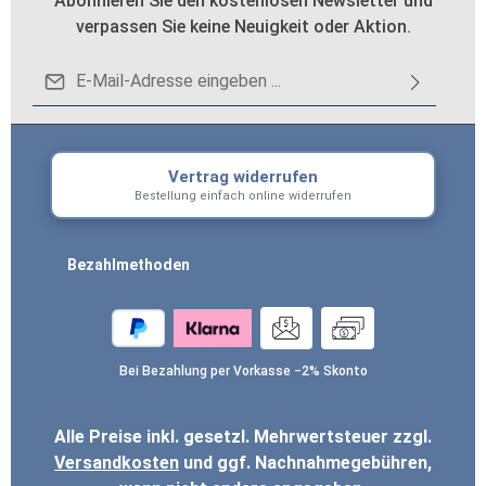
Abonnieren Sie den kostenlosen Newsletter und
verpassen Sie keine Neuigkeit oder Aktion.
E-Mail-Adresse*
ng...
Datenschutz
Die mit einem Stern (*) markierten Felder sind
Ich habe die
Datenschutzbestimmungen
zur
Pflichtfelder.
Vertrag widerrufen
Um weiterzugehen, geben Sie die oben
Kenntnis genommen und die
AGB
gelesen und
Bestellung einfach online widerrufen
abgebildeten Zeichen ein
*
bin mit ihnen einverstanden.
*
Bezahlmethoden
Bei Bezahlung per Vorkasse −2% Skonto
Alle Preise inkl. gesetzl. Mehrwertsteuer zzgl.
Versandkosten
und ggf. Nachnahmegebühren,