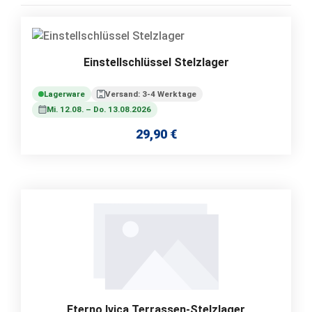
Einstellschlüssel Stelzlager
Lagerware
Versand: 3-4 Werktage
Mi. 12.08. – Do. 13.08.2026
29,90 €
Regulärer Preis:
Eterno Ivica Terrassen-Stelzlager