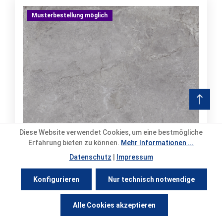
Musterbestellung möglich
Diese Website verwendet Cookies, um eine bestmögliche
Erfahrung bieten zu können.
Mehr Informationen ...
Datenschutz
|
Impressum
Konfigurieren
Nur technisch notwendige
Castelvetro Evolution Grey Matt - 100x100 cm
Werkzeugleiste anzeigen
R10 A + B + C | 8.5 mm
Alle Cookies akzeptieren
Bestellware
Versand: 10-14 Werktage