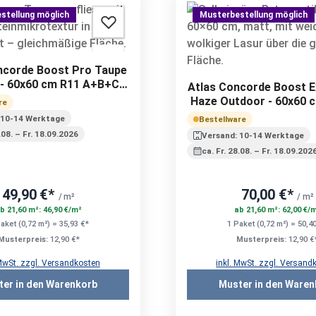
stellung möglich
Musterbestellung möglich
ncorde Boost Pro Taupe
- 60x60 cm R11 A+B+C |
Atlas Concorde Boost E
20 mm
Haze Outdoor - 60x60 c
re
20 mm
 10-14 Werktage
Bestellware
8.08. – Fr. 18.09.2026
Versand: 10-14 Werktage
ca. Fr. 28.08. – Fr. 18.09.202
49,90 €*
70,00 €*
/ m²
/ m²
b 21,60 m²: 46,90 €/m²
ab 21,60 m²: 62,00 €/
aket (0,72 m²) = 35,93 €*
1 Paket (0,72 m²) = 50,4
Musterpreis:
12,90 €*
Musterpreis:
12,90 €
 MwSt. zzgl. Versandkosten
inkl. MwSt. zzgl. Versand
ter in den Warenkorb
Muster in den Waren