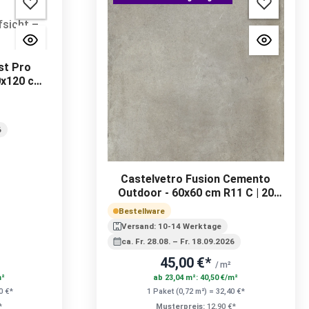
st Pro
0x120 cm
 mm
6
Castelvetro Fusion Cemento
Outdoor - 60x60 cm R11 C | 20
mm
Bestellware
Versand: 10-14 Werktage
ca. Fr. 28.08. – Fr. 18.09.2026
45,00 €*
/ m²
m²
ab 23,04 m²: 40,50 €/m²
0 €*
1 Paket (0,72 m²) = 32,40 €*
*
Musterpreis:
12,90 €*