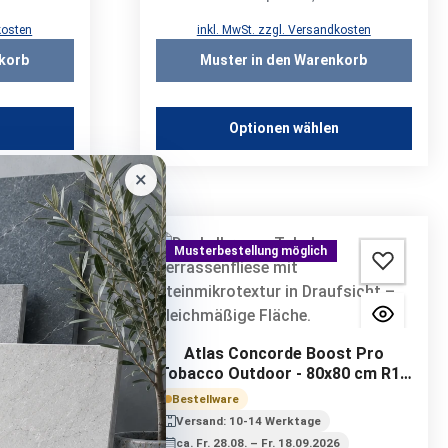
kosten
inkl. MwSt. zzgl. Versandkosten
korb
Muster in den Warenkorb
n
Optionen wählen
×
Musterbestellung möglich
Pro Clay
1 A+B+C |
Atlas Concorde Boost Pro
Tobacco Outdoor - 80x80 cm R11
A+B+C | 20 mm
Bestellware
6
Versand: 10-14 Werktage
ca. Fr. 28.08. – Fr. 18.09.2026