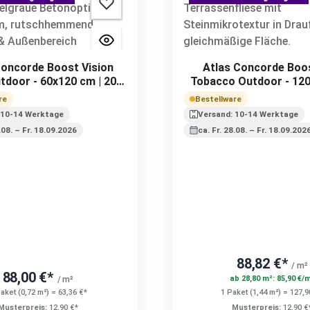
Concorde Boost Vision
Atlas Concorde Boo
tdoor - 60x120 cm | 20
Tobacco Outdoor - 12
mm
R11 A+B+C | 20
re
Bestellware
 10-14 Werktage
Versand: 10-14 Werktage
8.08. – Fr. 18.09.2026
ca. Fr. 28.08. – Fr. 18.09.202
88,82 €*
/ m²
88,00 €*
ab 28,80 m²: 85,90 €/
/ m²
aket (0,72 m²) = 63,36 €*
1 Paket (1,44 m²) = 127,9
Musterpreis:
12,90 €*
Musterpreis:
12,90 €