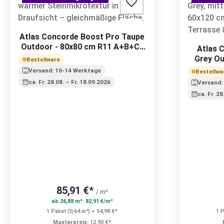
Atlas Concorde Boost Pro Taupe
Outdoor - 80x80 cm R11 A+B+C |
Atlas 
20 mm
Grey Ou
Bestellware
Versand: 10-14 Werktage
Bestellwa
ca. Fr. 28.08. – Fr. 18.09.2026
Versand:
ca. Fr. 2
85,91 €*
/ m²
ab 26,88 m²: 82,91 €/m²
1 Paket (0,64 m²) = 54,98 €*
1 P
Musterpreis:
12,90 €*