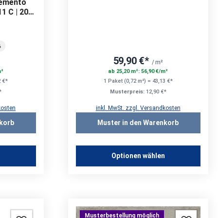
Cemento
1 C | 20
6
59,90 €*
/ m²
m²
ab 25,20 m²: 56,90 €/m²
2 €*
1 Paket (0,72 m²) = 43,13 €*
*
Musterpreis:
12,90 €*
kosten
inkl. MwSt. zzgl. Versandkosten
korb
Muster in den Warenkorb
n
Optionen wählen
Musterbestellung möglich