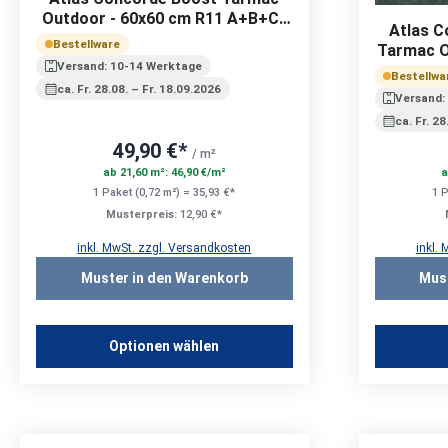
Outdoor - 60x60 cm R11 A+B+C |
Atlas C
20 mm
Bestellware
Tarmac O
Versand: 10-14 Werktage
Bestellwa
ca. Fr. 28.08. – Fr. 18.09.2026
Versand:
ca. Fr. 2
49,90 €*
/ m²
ab 21,60 m²: 46,90 €/m²
a
1 Paket (0,72 m²) = 35,93 €*
1 P
Musterpreis:
12,90 €*
inkl. MwSt. zzgl. Versandkosten
inkl.
Muster in den Warenkorb
Mus
Optionen wählen