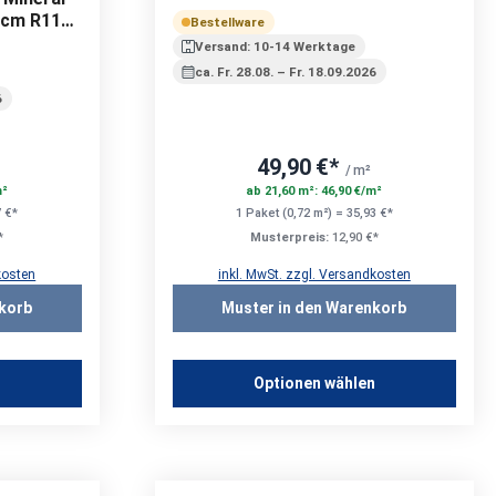
20 mm
 cm R11
Bestellware
m
Versand: 10-14 Werktage
ca. Fr. 28.08. – Fr. 18.09.2026
6
49,90 €*
/ m²
m²
ab 21,60 m²: 46,90 €/m²
7 €*
1 Paket (0,72 m²) = 35,93 €*
*
Musterpreis:
12,90 €*
kosten
inkl. MwSt. zzgl. Versandkosten
korb
Muster in den Warenkorb
n
Optionen wählen