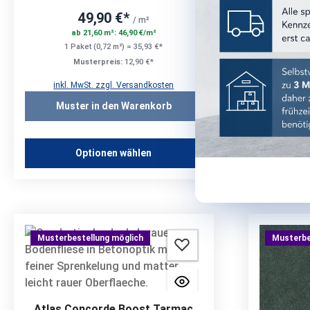
49,90 €*
/ m²
ab 21,60 m²: 46,90 €/m²
a
1 Paket (0,72 m²) = 35,93 €*
1 P
Musterpreis:
12,90 €*
inkl. MwSt. zzgl. Versandkosten
inkl.
Muster in den Warenkorb
Mus
Optionen wählen
Musterbestellung möglich
Musterbe
Atlas Concorde Boost Tarmac