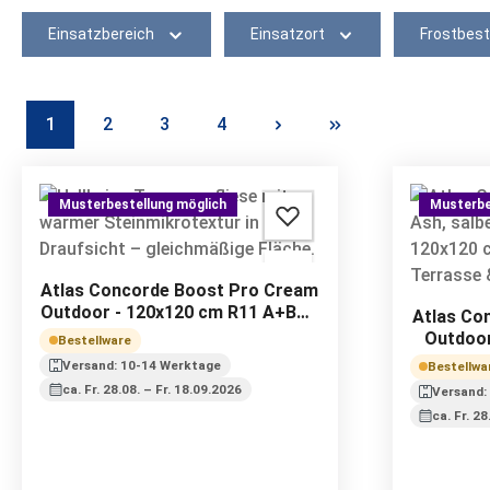
Einsatzbereich
Einsatzort
Frostbest
1
2
3
4
Seite
Seite
Seite
Seite
Musterbestellung möglich
Musterbe
Atlas Concorde Boost Pro Cream
Outdoor - 120x120 cm R11 A+B+C
Atlas Co
| 20 mm
Outdoor
Bestellware
Versand: 10-14 Werktage
Bestellwa
ca. Fr. 28.08. – Fr. 18.09.2026
Versand:
ca. Fr. 2