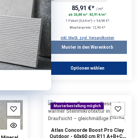
85,91 €*
/ m²
m²
ab 26,88 m²: 82,91 €/m²
8 €*
1 Paket (0,64 m²) = 54,98 €*
*
Musterpreis:
12,90 €*
kosten
inkl. MwSt. zzgl. Versandkosten
korb
Muster in den Warenkorb
n
Optionen wählen
Musterbestellung möglich
Atlas Concorde Boost Pro Clay
Outdoor - 60x60 cm R11 A+B+C |
 Mineral