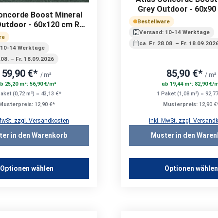
Grey Outdoor - 60x90
oncorde Boost Mineral
A+B+C | 20 m
Bestellware
utdoor - 60x120 cm R11
Versand: 10-14 Werktage
A+B+C | 20 mm
re
ca. Fr. 28.08. – Fr. 18.09.202
 10-14 Werktage
8.08. – Fr. 18.09.2026
59,90 €*
85,90 €*
/ m²
/ m²
b 25,20 m²: 56,90 €/m²
ab 19,44 m²: 82,90 €/
aket (0,72 m²) = 43,13 €*
1 Paket (1,08 m²) = 92,7
Musterpreis:
12,90 €*
Musterpreis:
12,90 €
 MwSt. zzgl. Versandkosten
inkl. MwSt. zzgl. Versand
ter in den Warenkorb
Muster in den Waren
Optionen wählen
Optionen wähle