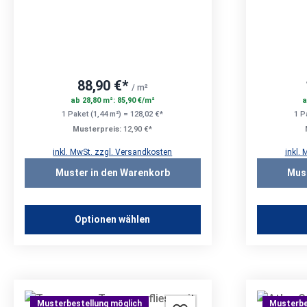
88,90 €*
/ m²
ab 28,80 m²: 85,90 €/m²
a
1 Paket (1,44 m²) = 128,02 €*
1 P
Musterpreis:
12,90 €*
inkl. MwSt. zzgl. Versandkosten
inkl.
Muster in den Warenkorb
Mus
Optionen wählen
Musterbestellung möglich
Musterbe