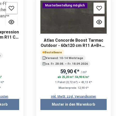
Musterbestellung möglich
xpression
m R11 C |
Atlas Concorde Boost Tarmac
Outdoor - 60x120 cm R11 A+B+C |
20 mm
Bestellware
6
Versand: 10-14 Werktage
ca. Fr. 28.08. – Fr. 18.09.2026
59,90 €*
/ m²
m²
ab 25,20 m²: 56,90 €/m²
0 €*
1 Paket (0,72 m²) = 43,13 €*
*
Musterpreis:
12,90 €*
kosten
inkl. MwSt. zzgl. Versandkosten
korb
Muster in den Warenkorb