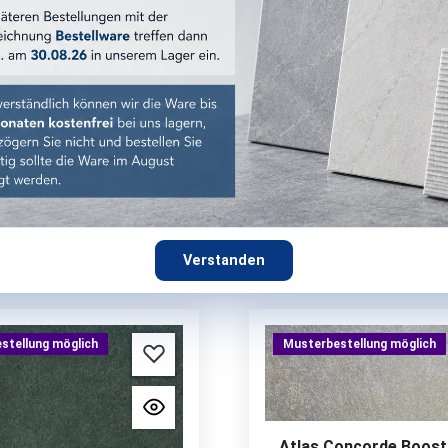
59,90 €*
85,91 €*
/ m²
/ m²
b 25,20 m²: 56,90 €/m²
ab 26,88 m²: 82,91 €/
aket (0,72 m²) = 43,13 €*
1 Paket (0,64 m²) = 54,9
Musterpreis:
12,90 €*
Musterpreis:
12,90 €
 MwSt. zzgl. Versandkosten
inkl. MwSt. zzgl. Versand
ter in den Warenkorb
Muster in den Waren
Optionen wählen
Optionen wähle
Verstanden
stellung möglich
Musterbestellung möglich
Atlas Concorde Boost