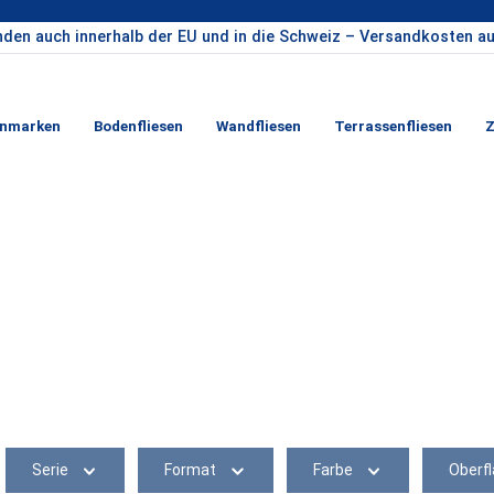
nden auch innerhalb der EU und in die Schweiz – Versandkosten au
enmarken
Bodenfliesen
Wandfliesen
Terrassenfliesen
Z
Serie
Format
Farbe
Oberf