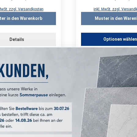
 MwSt. zzgl. Versandkosten
inkl. MwSt. zzgl. Versand
ter in den Warenkorb
Muster in den Waren
Optionen wähle
Details
stellung möglich
Musterbestellung möglich
ncorde Boost Pro Taupe
Atlas Concorde Boost 
- 60x120 cm R11 A+B+C |
Outdoor - 80x80 cm R1
20 mm
20 mm
re
Bestellware
 10-14 Werktage
Versand: 10-14 Werktage
8.08. – Fr. 18.09.2026
ca. Fr. 28.08. – Fr. 18.09.202