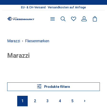
Zum Hauptinhalt springen
Du hast 0 Produkte 
Marazzi
Fliesenmarken
Marazzi
Produkte filtern
1
2
3
4
5
Seite
Seite
Seite
Seite
Seite