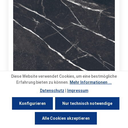
Diese Website verwendet Cookies, um eine bestmögliche
Erfahrung bieten zu können.
Mehr Informationen ...
Marazzi Arcadia Veriaş Black 60x60 cm
Datenschutz
|
Impressum
Bestellware
Versand: 10-14 Werktage
Konfigurieren
Nur technisch notwendige
ca. Fr. 28.08. – Fr. 18.09.2026
26,35 €*
/ Karton
Werkzeugleiste anzeigen
Alle Cookies akzeptieren
Grundpreis: 24,40 €/m²