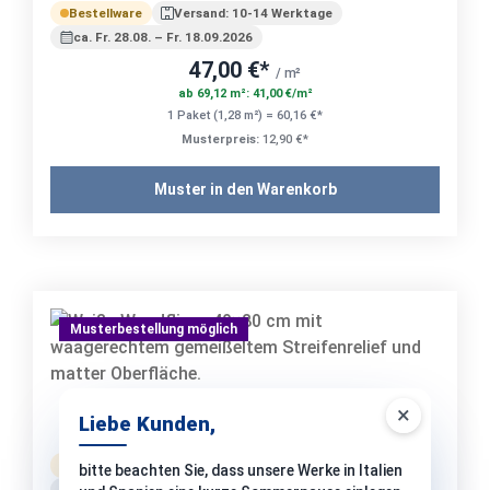
Bestellware
Versand: 10-14 Werktage
ca. Fr. 28.08. – Fr. 18.09.2026
47,00 €*
/ m²
ab 69,12 m²: 41,00 €/m²
1 Paket (1,28 m²) = 60,16 €*
Musterpreis:
12,90 €*
Muster in den Warenkorb
Musterbestellung möglich
×
Atlas Concorde 3D Wall Carve Whittle White
Liebe Kunden,
Matt - 40x80 cm | 8,5 mm
Bestellware
Versand: 10-14 Werktage
bitte beachten Sie, dass unsere Werke in Italien
ca. Fr. 28.08. – Fr. 18.09.2026