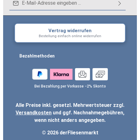
g...
Datenschutz
Die mit einem Stern (*) markierten Felder sind
Ich habe die
Datenschutzbestimmungen
zur
Pflichtfelder.
Vertrag widerrufen
Um weiterzugehen, geben Sie die oben
Kenntnis genommen und die
AGB
gelesen und
Bestellung einfach online widerrufen
abgebildeten Zeichen ein
*
bin mit ihnen einverstanden.
*
Bezahlmethoden
Bei Bezahlung per Vorkasse −2% Skonto
Alle Preise inkl. gesetzl. Mehrwertsteuer zzgl.
Versandkosten
und ggf. Nachnahmegebühren,
wenn nicht anders angegeben.
© 2026 derFliesenmarkt