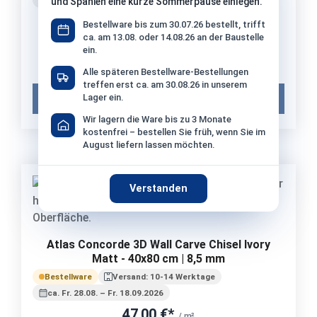
und Spanien eine kurze Sommerpause einlegen.
47,00 €*
/ m²
Bestellware bis zum 30.07.26 bestellt, trifft
ca. am 13.08. oder 14.08.26 an der Baustelle
ab 69,12 m²: 41,00 €/m²
ein.
1 Paket (1,28 m²) = 60,16 €*
Musterpreis:
12,90 €*
Alle späteren Bestellware-Bestellungen
treffen erst ca. am 30.08.26 in unserem
Lager ein.
Muster in den Warenkorb
Wir lagern die Ware bis zu 3 Monate
kostenfrei – bestellen Sie früh, wenn Sie im
August liefern lassen möchten.
Verstanden
Musterbestellung möglich
Atlas Concorde 3D Wall Carve Chisel Ivory
Matt - 40x80 cm | 8,5 mm
Bestellware
Versand: 10-14 Werktage
ca. Fr. 28.08. – Fr. 18.09.2026
47,00 €*
/ m²