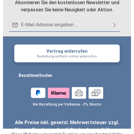
Abonnieren Sie den kostenlosen Newsletter und
verpassen Sie keine Neuigkeit oder Aktion.
Loading...
E-Mail-Adresse*
Datenschutz
Die mit einem Stern (*) markierten Felder sind
Ich habe die
Datenschutzbestimmungen
zur
Pflichtfelder.
Vertrag widerrufen
Um weiterzugehen, geben Sie die oben
Kenntnis genommen und die
AGB
gelesen und
Bestellung einfach online widerrufen
abgebildeten Zeichen ein
*
bin mit ihnen einverstanden.
*
Bezahlmethoden
Bei Bezahlung per Vorkasse −2% Skonto
Alle Preise inkl. gesetzl. Mehrwertsteuer zzgl.
Versandkosten
und ggf. Nachnahmegebühren,