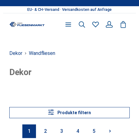
Zum Hauptinhalt springen
Du hast 0 Produkte 
Dekor
Wandfliesen
Dekor
Produkte filtern
1
2
3
4
5
Seite
Seite
Seite
Seite
Seite