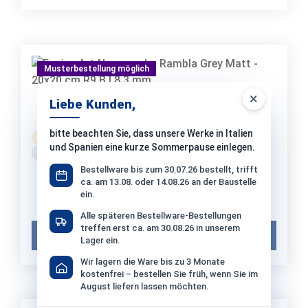
Musterbestellung möglich
×
Liebe Kunden,
Equipe Art Nouveau La Rambla Grey Matt -
20x20 cm R9 B | 8.3 mm
bitte beachten Sie, dass unsere Werke in Italien
Bestellware
Versand: 15-20 Werktage
und Spanien eine kurze Sommerpause einlegen.
ca. Mo. 21.09. – Mo. 28.09.2026
Bestellware bis zum 30.07.26 bestellt, trifft
42,74 €*
/ m²
ca. am 13.08. oder 14.08.26 an der Baustelle
1 Paket (1,00 m²) = 42,74 €*
ein.
Musterpreis:
12,90 €*
Alle späteren Bestellware-Bestellungen
treffen erst ca. am 30.08.26 in unserem
Muster in den Warenkorb
Lager ein.
Wir lagern die Ware bis zu 3 Monate
kostenfrei – bestellen Sie früh, wenn Sie im
August liefern lassen möchten.