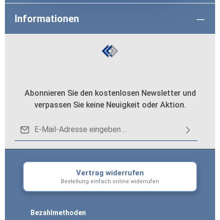
Informationen
Abonnieren Sie den kostenlosen Newsletter und
verpassen Sie keine Neuigkeit oder Aktion.
E-Mail-Adresse*
Datenschutz
Loading...
Die mit einem Stern (*) markierten Felder sind
Ich habe die
Datenschutzbestimmungen
zur
Pflichtfelder.
Vertrag widerrufen
Um weiterzugehen, geben Sie die oben
Kenntnis genommen und die
AGB
gelesen und
Bestellung einfach online widerrufen
abgebildeten Zeichen ein
*
bin mit ihnen einverstanden.
*
Bezahlmethoden