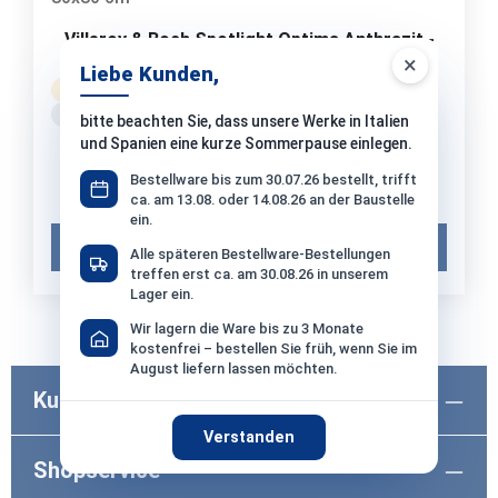
Villeroy & Boch Spotlight Optima Anthrazit -
80x80 cm
×
Liebe Kunden,
Bestellware
Versand: 10-14 Werktage
ca. Mo. 14.09. – Fr. 18.09.2026
bitte beachten Sie, dass unsere Werke in Italien
und Spanien eine kurze Sommerpause einlegen.
49,95 €*
/ m²
1 Paket (1,28 m²) = 63,94 €*
Bestellware bis zum 30.07.26 bestellt, trifft
Musterpreis:
12,90 €*
ca. am 13.08. oder 14.08.26 an der Baustelle
ein.
Muster in den Warenkorb
Alle späteren Bestellware-Bestellungen
treffen erst ca. am 30.08.26 in unserem
Lager ein.
Wir lagern die Ware bis zu 3 Monate
kostenfrei – bestellen Sie früh, wenn Sie im
August liefern lassen möchten.
Kundenservice
Verstanden
Shopservice