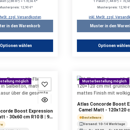
aket (2,88 m²) = 178,56 €*
1 Paket (1,44 m²) = 70,5
Musterpreis:
12,90 €*
Musterpreis:
12,90 €
 MwSt. zzgl. Versandkosten
inkl. MwSt. zzgl. Versand
ter in den Warenkorb
Muster in den Waren
Optionen wählen
Optionen wähle
stellung möglich
Musterbestellung möglich
Atlas Concorde Boost E
Camel Matt - 120x120 c
ncorde Boost Expression
9 mm
tt - 30x60 cm R10 B | 9
Bestellware
mm
Versand: 10-14 Werktage
re