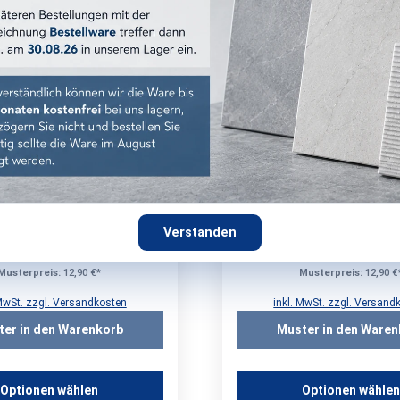
stellung möglich
Musterbestellung möglich
ncorde Boost Expression
Atlas Concorde Boost E
tt - 30x60 cm R10 B | 9
Ice Matt - 60x60 cm R10
mm
re
Bestellware
 10-14 Werktage
Versand: 10-14 Werktage
7.08. – Fr. 18.09.2026
ca. Do. 27.08. – Fr. 18.09.20
44,00 €*
48,00 €*
/ m²
/ m²
Verstanden
b 50,40 m²: 39,00 €/m²
ab 43,20 m²: 42,00 €/
aket (1,26 m²) = 55,44 €*
1 Paket (1,08 m²) = 51,8
Musterpreis:
12,90 €*
Musterpreis:
12,90 €
 MwSt. zzgl. Versandkosten
inkl. MwSt. zzgl. Versand
ter in den Warenkorb
Muster in den Waren
Optionen wählen
Optionen wähle