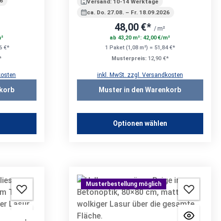
26
Versand: 10-14 Werktage
ca. Do. 27.08. – Fr. 18.09.2026
48,00 €*
/ m²
m²
ab 43,20 m²: 42,00 €/m²
6 €*
1 Paket (1,08 m²) = 51,84 €*
*
Musterpreis:
12,90 €*
kosten
inkl. MwSt. zzgl. Versandkosten
korb
Muster in den Warenkorb
n
Optionen wählen
Musterbestellung möglich