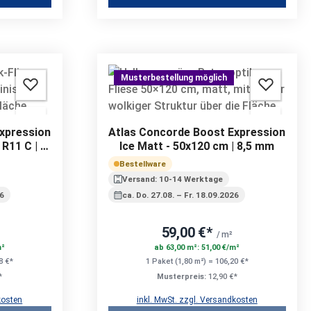
Musterbestellung möglich
xpression
Atlas Concorde Boost Expression
R11 C | 9
Ice Matt - 50x120 cm | 8,5 mm
Bestellware
Versand: 10-14 Werktage
26
ca. Do. 27.08. – Fr. 18.09.2026
59,00 €*
/ m²
m²
ab 63,00 m²: 51,00 €/m²
8 €*
1 Paket (1,80 m²) = 106,20 €*
*
Musterpreis:
12,90 €*
kosten
inkl. MwSt. zzgl. Versandkosten