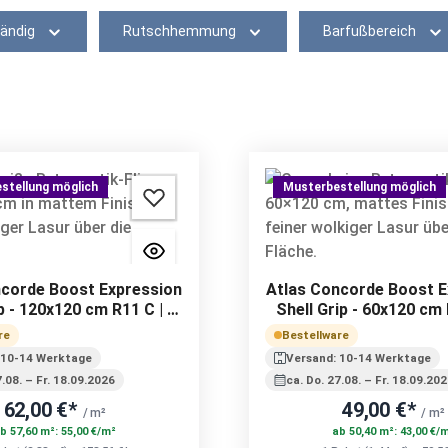
ändig
Rutschhemmung
Barfußbereich
stellung möglich
Musterbestellung möglich
ncorde Boost Expression
Atlas Concorde Boost E
p - 120x120 cm R11 C | 9
Shell Grip - 60x120 cm 
mm
mm
re
Bestellware
 10-14 Werktage
Versand: 10-14 Werktage
7.08. – Fr. 18.09.2026
ca. Do. 27.08. – Fr. 18.09.20
62,00 €*
49,00 €*
/ m²
/ m²
b 57,60 m²: 55,00 €/m²
ab 50,40 m²: 43,00 €/