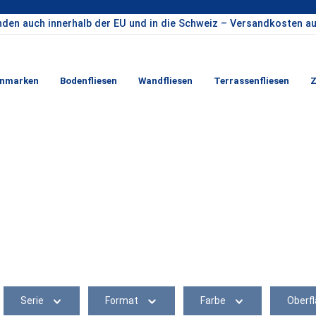
nden auch innerhalb der EU und in die Schweiz – Versandkosten au
enmarken
Bodenfliesen
Wandfliesen
Terrassenfliesen
Z
Serie
Format
Farbe
Oberf