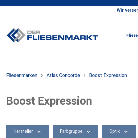
Wir verse
um Hauptinhalt springen
Zur Hauptnavigation springen
Flies
Fliesenmarken
Atlas Concorde
Boost Expression
Boost Expression
Hersteller
Farbgruppe
Optik