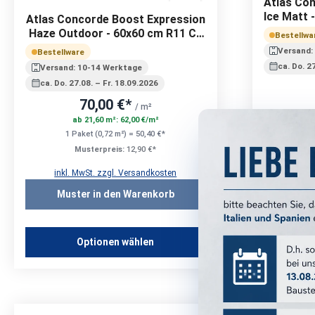
Atlas Co
Ice Matt 
Atlas Concorde Boost Expression
Haze Outdoor - 60x60 cm R11 C |
Bestellwa
20 mm
Versand:
Bestellware
ca. Do. 2
Versand: 10-14 Werktage
ca. Do. 27.08. – Fr. 18.09.2026
70,00 €*
/ m²
ab 21,60 m²: 62,00 €/m²
a
1 Paket (0,72 m²) = 50,40 €*
1 P
Musterpreis:
12,90 €*
inkl. MwSt. zzgl. Versandkosten
inkl.
Muster in den Warenkorb
Mus
Optionen wählen