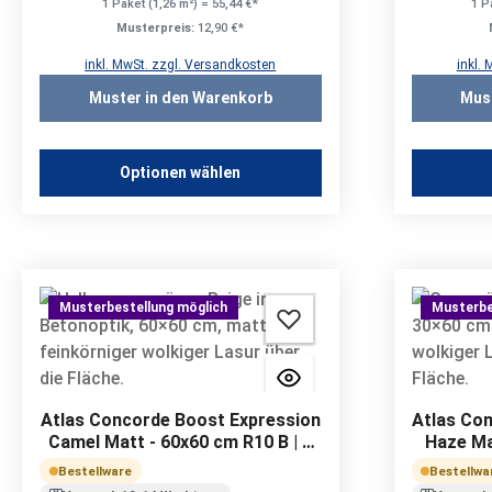
1 Paket (1,26 m²) = 55,44 €*
1 P
Musterpreis:
12,90 €*
inkl. MwSt. zzgl. Versandkosten
inkl.
Muster in den Warenkorb
Mus
Optionen wählen
Musterbestellung möglich
Musterbe
Atlas Concorde Boost Expression
Atlas Co
Camel Matt - 60x60 cm R10 B | 9
Haze Ma
mm
Bestellware
Bestellwa