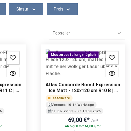
Glasur
Preis
Musterbestellung möglich
xpression
Atlas Concorde Boost Expression
R11 C | 9
Ice Matt - 120x120 cm R10 B | 9
mm
Bestellware
Versand: 10-14 Werktage
26
ca. Do. 27.08. – Fr. 18.09.2026
69,00 €*
/ m²
m²
ab 57,60 m²: 61,00 €/m²