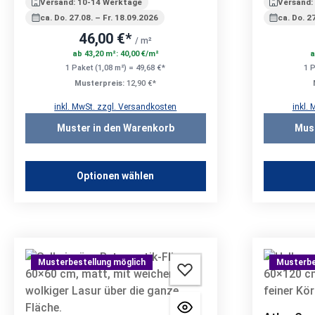
Versand: 10-14 Werktage
Versand:
ca. Do. 27.08. – Fr. 18.09.2026
ca. Do. 2
46,00 €*
/ m²
ab 43,20 m²: 40,00 €/m²
a
1 Paket (1,08 m²) = 49,68 €*
1 P
Musterpreis:
12,90 €*
inkl. MwSt. zzgl. Versandkosten
inkl.
Muster in den Warenkorb
Mus
Optionen wählen
Musterbestellung möglich
Musterbe