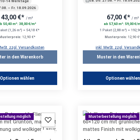
ca. Do. 27.08. – Fr. 18.09.20
 10-14 Werktage
7.08. – Fr. 18.09.2026
43,00 €*
67,00 €*
/ m²
/ m²
b 50,40 m²: 38,00 €/m²
ab 57,60 m²: 59,00 €/
aket (1,26 m²) = 54,18 €*
1 Paket (2,88 m²) = 192,9
Musterpreis:
12,90 €*
Musterpreis:
12,90 €
 MwSt. zzgl. Versandkosten
inkl. MwSt. zzgl. Versand
ter in den Warenkorb
Muster in den Waren
Optionen wählen
Optionen wähle
stellung möglich
Musterbestellung möglich