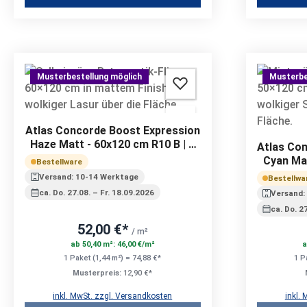
Musterbestellung möglich
Musterbe
Atlas Concorde Boost Expression
Haze Matt - 60x120 cm R10 B | 9
Atlas Co
mm
Cyan Mat
Bestellware
Versand: 10-14 Werktage
Bestellwa
ca. Do. 27.08. – Fr. 18.09.2026
Versand:
ca. Do. 2
52,00 €*
/ m²
ab 50,40 m²: 46,00 €/m²
a
1 Paket (1,44 m²) = 74,88 €*
1 P
Musterpreis:
12,90 €*
inkl. MwSt. zzgl. Versandkosten
inkl.