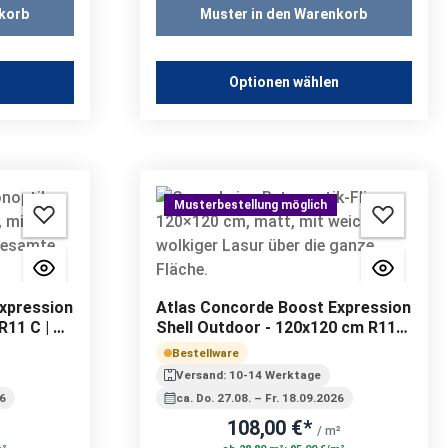
korb
Muster in den Warenkorb
n
Optionen wählen
Musterbestellung möglich
xpression
Atlas Concorde Boost Expression
R11 C | 9
Shell Outdoor - 120x120 cm R11 C
| 20 mm
Bestellware
Versand: 10-14 Werktage
26
ca. Do. 27.08. – Fr. 18.09.2026
108,00 €*
/ m²