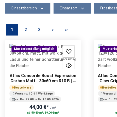
Einsatzbereich
Einsatzort
Frostbest
1
2
3
Seite
Seite
Seite
Musterbestellung möglich
Musterbe
Atlas Concorde Boost Expression
Atlas Co
Carbon Matt - 30x60 cm R10 B | 9
Glow Gri
mm
Bestellware
Bestellwa
Versand: 10-14 Werktage
Versand:
ca. Do. 27.08. – Fr. 18.09.2026
ca. Do. 2
44,00 €*
/ m²
ab 50,40 m²: 39,00 €/m²
a