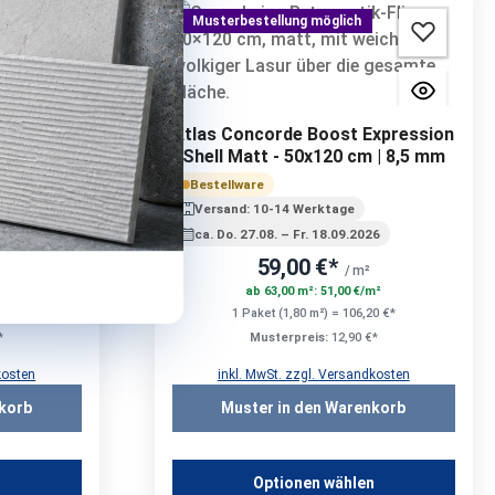
Musterbestellung möglich
xpression
Atlas Concorde Boost Expression
 B | 9 mm
Shell Matt - 50x120 cm | 8,5 mm
Bestellware
Versand: 10-14 Werktage
26
ca. Do. 27.08. – Fr. 18.09.2026
59,00 €*
/ m²
m²
ab 63,00 m²: 51,00 €/m²
4 €*
1 Paket (1,80 m²) = 106,20 €*
*
Musterpreis:
12,90 €*
kosten
inkl. MwSt. zzgl. Versandkosten
korb
Muster in den Warenkorb
n
Optionen wählen