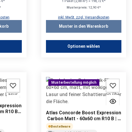
6 €*
1 Paket (2,88 m²) = 198,72 €*
*
Musterpreis:
12,90 €*
kosten
inkl. MwSt. zzgl. Versandkosten
korb
Muster in den Warenkorb
n
Optionen wählen
Musterbestellung möglich
xpression
m R10 B |
Atlas Concorde Boost Expression
Carbon Matt - 60x60 cm R10 B | 9
mm
Bestellware