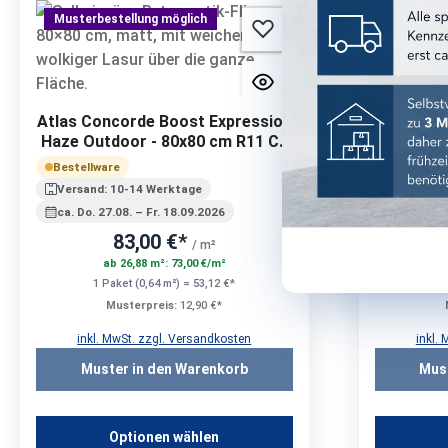
Musterbestellung möglich
Musterbe
Atlas Concorde Boost Expression
Atlas Co
Haze Outdoor - 80x80 cm R11 C |
Glow Ma
20 mm
Bestellware
Bestellwa
Versand: 10-14 Werktage
Versand:
ca. Do. 27.08. – Fr. 18.09.2026
ca. Do. 2
83,00 €*
/ m²
ab 26,88 m²: 73,00 €/m²
a
1 Paket (0,64 m²) = 53,12 €*
1 P
Musterpreis:
12,90 €*
inkl. MwSt. zzgl. Versandkosten
inkl.
Muster in den Warenkorb
Mus
Optionen wählen