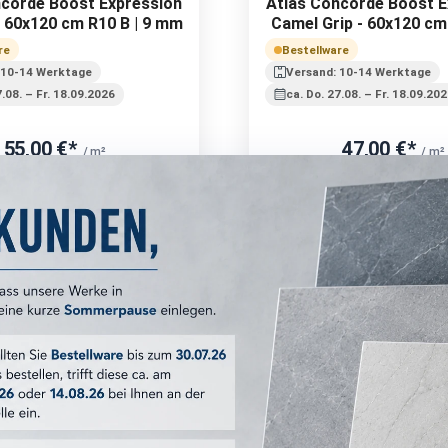
ncorde Boost Expression
Atlas Concorde Boost E
- 60x120 cm R10 B | 9 mm
Camel Grip - 60x120 cm 
mm
re
Bestellware
 10-14 Werktage
Versand: 10-14 Werktage
7.08. – Fr. 18.09.2026
ca. Do. 27.08. – Fr. 18.09.20
55,00 €*
47,00 €*
/ m²
/ m²
b 50,40 m²: 48,00 €/m²
ab 50,40 m²: 41,00 €/
aket (1,44 m²) = 79,20 €*
1 Paket (1,44 m²) = 67,6
Musterpreis:
12,90 €*
Musterpreis:
12,90 €
 MwSt. zzgl. Versandkosten
inkl. MwSt. zzgl. Versand
ter in den Warenkorb
Muster in den Waren
Optionen wählen
Optionen wähle