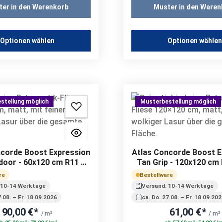
ter in den Warenkorb
Muster in den Waren
Optionen wählen
Optionen wähle
stellung möglich
Musterbestellung möglich
ncorde Boost Expression
Atlas Concorde Boost E
door - 60x120 cm R11 C |
Tan Grip - 120x120 cm 
20 mm
mm
re
Bestellware
 10-14 Werktage
Versand: 10-14 Werktage
7.08. – Fr. 18.09.2026
ca. Do. 27.08. – Fr. 18.09.20
90,00 €*
61,00 €*
/ m²
/ m²