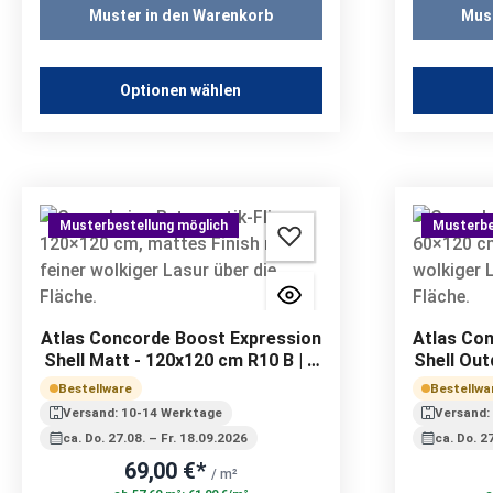
Muster in den Warenkorb
Mus
Optionen wählen
Musterbestellung möglich
Musterbe
Atlas Concorde Boost Expression
Atlas Co
Shell Matt - 120x120 cm R10 B | 9
Shell Out
mm
Bestellware
Bestellwa
Versand: 10-14 Werktage
Versand:
ca. Do. 27.08. – Fr. 18.09.2026
ca. Do. 2
69,00 €*
/ m²