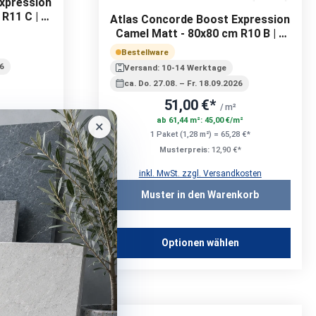
xpression
R11 C | 9
Atlas Concorde Boost Expression
Camel Matt - 80x80 cm R10 B | 9
mm
Bestellware
26
Versand: 10-14 Werktage
ca. Do. 27.08. – Fr. 18.09.2026
51,00 €*
/ m²
m²
ab 61,44 m²: 45,00 €/m²
×
8 €*
1 Paket (1,28 m²) = 65,28 €*
*
Musterpreis:
12,90 €*
kosten
inkl. MwSt. zzgl. Versandkosten
korb
Muster in den Warenkorb
n
Optionen wählen