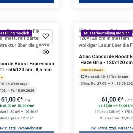
stellung möglich
Musterbestellung möglich
Atlas Concorde Boost E
Haze Grip - 120x120 cm 
ncorde Boost Expression
mm
t - 50x120 cm | 8,5 mm
Bestellware
Versand: 10-14 Werktage
re
ca. Do. 27.08. – Fr. 18.09.20
 10-14 Werktage
7.08. – Fr. 18.09.2026
61,00 €*
61,00 €*
/ m²
/ m²
b 63,00 m²: 53,00 €/m²
ab 57,60 m²: 54,00 €/
aket (1,80 m²) = 109,80 €*
1 Paket (2,88 m²) = 175,6
Musterpreis:
12,90 €*
Musterpreis:
12,90 €
 MwSt. zzgl. Versandkosten
inkl. MwSt. zzgl. Versand