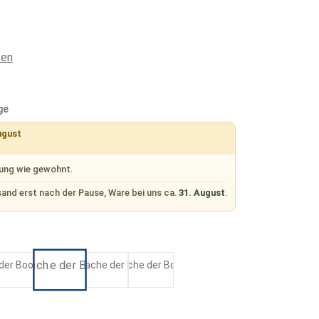
ten
ge
ugust
rung wie gewohnt.
sand erst nach der Pause, Ware bei uns ca.
31. August
.
Coral
Umber
Cobalt
Ecru