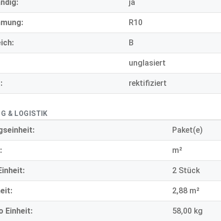
ndig:
ja
mmung:
R10
ich:
B
unglasiert
:
rektifiziert
G & LOGISTIK
seinheit:
Paket(e)
:
m²
inheit:
2 Stück
eit:
2,88 m²
 Einheit:
58,00 kg