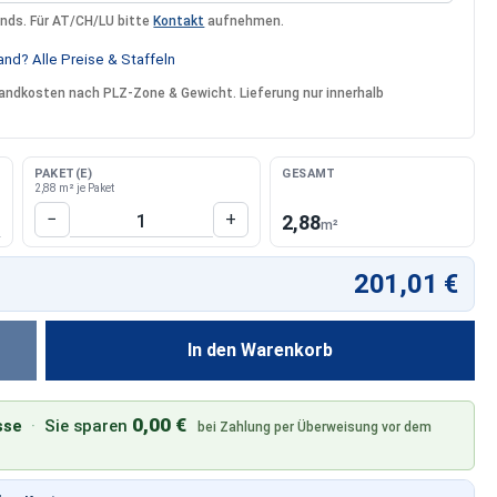
ands. Für AT/CH/LU bitte
Kontakt
aufnehmen.
nd? Alle Preise & Staffeln
rsandkosten nach PLZ-Zone & Gewicht. Lieferung nur innerhalb
PAKET(E)
GESAMT
2,88 m² je Paket
Produkt Anzahl: Gib den gewünschten W
−
+
2,88
m²
201,01 €
In den Warenkorb
0,00 €
sse
·
Sie sparen
bei Zahlung per Überweisung vor dem