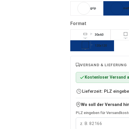
grip
mat
auswählen
Format
30x60
30
60
60
120x120
120
120
VERSAND & LIEFERUNG
Kostenloser Versand a
Lieferzeit: PLZ einge
Wo soll der Versand hi
PLZ eingeben für Versandkoste