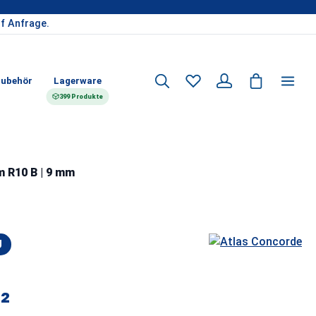
f Anfrage.
ubehör
Lagerware
399 Produkte
m R10 B | 9 mm
U
²