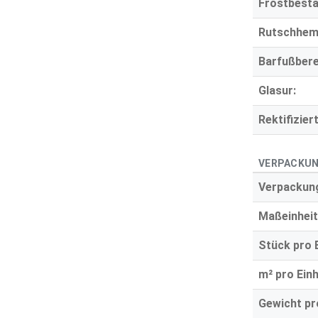
Frostbestä
Rutschhe
Barfußbere
Glasur:
Rektifiziert
VERPACKUN
Verpackung
Maßeinheit
Stück pro E
m² pro Einh
Gewicht pro