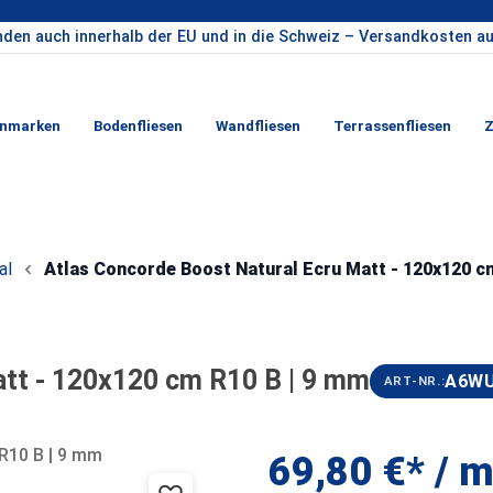
nden auch innerhalb der EU und in die Schweiz – Versandkosten au
enmarken
Bodenfliesen
Wandfliesen
Terrassenfliesen
Z
al
Atlas Concorde Boost Natural Ecru Matt - 120x120 c
att - 120x120 cm R10 B | 9 mm
A6W
ART-NR.:
69,80 €* / m