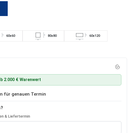
t
60x60
80x80
60x120
60
80
60
80
120
b 2.000 € Warenwert
ben für genauen Termin
n?
n & Liefertermin