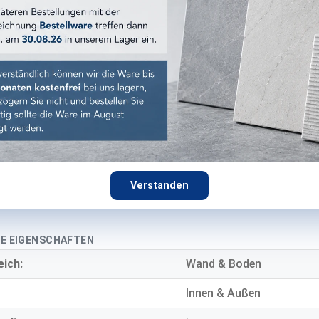
120x120 cm
Ecru
:
beige
:
matt
Steinoptik
Feinsteinzeug
Verstanden
9 mm
E EIGENSCHAFTEN
eich:
Wand & Boden
Innen & Außen