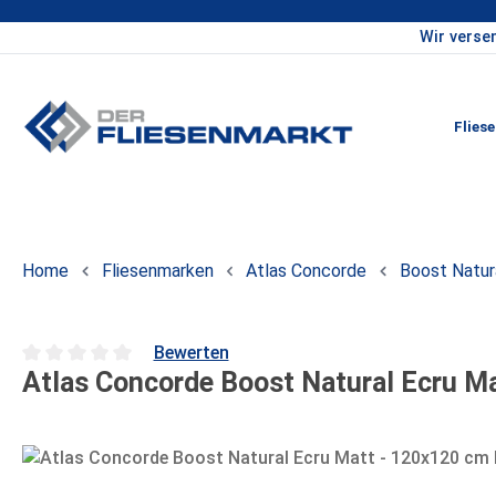
Wir verse
um Hauptinhalt springen
Zur Hauptnavigation springen
Flies
Home
Fliesenmarken
Atlas Concorde
Boost Natur
Bewerten
Atlas Concorde Boost Natural Ecru M
Durchschnittliche Bewertung von 0 von 5 Sternen
Bildergalerie überspringen