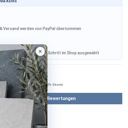
ohne Konto
& Versand werden von PayPal übernommen
×
, Versand wird im finalen Schritt im Shop ausgewählt
Bezahlen mit
Bei Bezahlung per Vorkasse −2% Skonto
Bewertungen