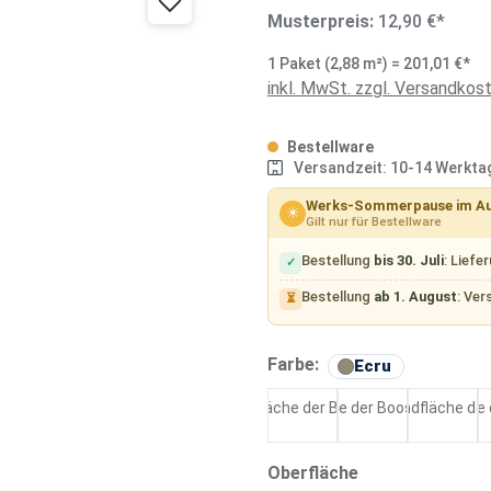
Musterpreis:
12,90 €*
1 Paket (2,88 m²) = 201,01 €*
inkl. MwSt. zzgl. Versandkos
Bestellware
Versandzeit: 10-14 Werkta
Werks-Sommerpause im A
☀
Gilt nur für Bestellware
Bestellung
bis 30. Juli
: Liefe
✓
Bestellung
ab 1. August
: Ver
⏳
auswählen
Farbe:
Ecru
Kaolin
Ash
Coal
auswählen
Oberfläche