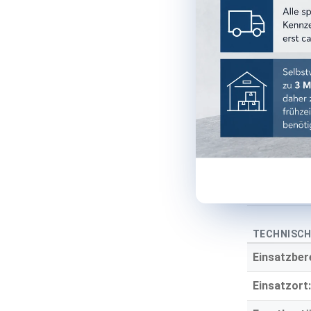
Format:
Farbe:
Farbgruppe
Oberfläche
Optik:
Material:
Stärke:
TECHNISCH
Einsatzber
Einsatzort: