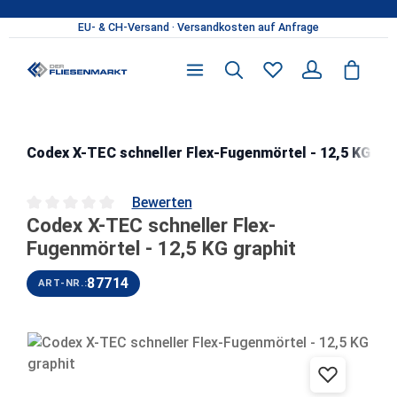
Zum Hauptinhalt springen
Codex X-TEC schneller Flex-Fugenmörtel - 12,5 KG gra
Bewerten
Codex X-TEC schneller Flex-
Durchschnittliche Bewertung von 0 von 5 Sternen
Fugenmörtel - 12,5 KG graphit
87714
ART-NR.:
Bildergalerie überspringen