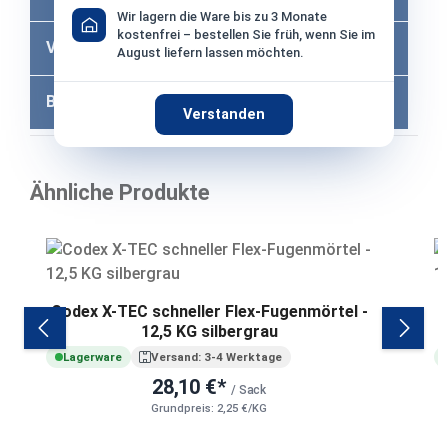
Wir lagern die Ware bis zu 3 Monate
kostenfrei – bestellen Sie früh, wenn Sie im
Versandkosten
August liefern lassen möchten.
Bewertungen
Verstanden
Ähnliche Produkte
Produktgalerie überspringen
Codex X-TEC schneller Flex-Fugenmörtel -
C
12,5 KG silbergrau
Lagerware
Versand: 3-4 Werktage
28,10 €*
/ Sack
Grundpreis: 2,25 €/KG