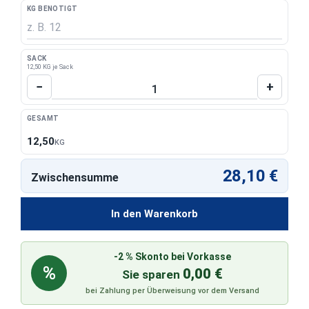
KG BENÖTIGT
SACK
12,50 KG je Sack
Produkt Anzahl: Gib den gewünschten Wert 
−
+
GESAMT
12,50
KG
28,10 €
Zwischensumme
In den Warenkorb
-2 % Skonto bei Vorkasse
%
0,00 €
Sie sparen
bei Zahlung per Überweisung vor dem Versand