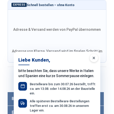
Schnell bestellen – ohne Konto
EXPRESS
Adresse & Versand werden von PayPal übernommen
Adresse von Klarna, Versand wird im finalen Schritt im
Shop ausgewählt
×
Liebe Kunden,
bitte beachten Sie, dass unsere Werke in Italien
Bezahlen mit
und Spanien eine kurze Sommerpause einlegen.
Bestellware bis zum 30.07.26 bestellt, trifft
Bei Bezahlung per Vorkasse −2% Skonto
ca. am 13.08. oder 14.08.26 an der Baustelle
ein.
Beschreibung
Alle späteren Bestellware-Bestellungen
treffen erst ca. am 30.08.26 in unserem
Lager ein.
Eigenschaften