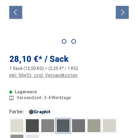
28,10 €*
/ Sack
1 Sack (12,50 KG) = (2,25 €* / 1 KG)
inkl. MwSt. zzgl. Versandkosten
Lagerware
Versandzeit: 3-4 Werktage
auswählen
Farbe:
Graphit
Achatgrau
Anthrazit
Beton
Graphit
Grau
Kaschmirgrau
Lichtgrau