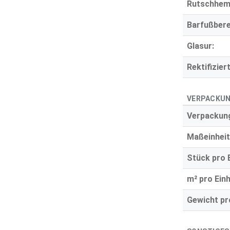
Rutschhe
Barfußbere
Glasur:
Rektifiziert
VERPACKUN
Verpackung
Maßeinheit
Stück pro E
m² pro Einh
Gewicht pro