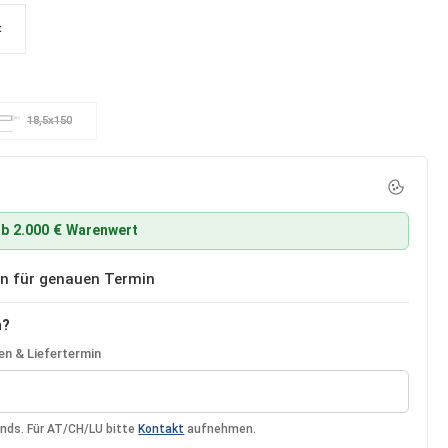
t
18,5x150
18,5
(Diese Option ist zurzeit nicht verfügbar.)
b 2.000 € Warenwert
ben für genauen Termin
n?
n & Liefertermin
ands. Für AT/CH/LU bitte
Kontakt
aufnehmen.