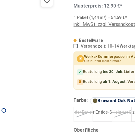
Musterpreis:
12,90 €*
1 Paket (1,44 m²) = 54,59 €*
inkl. MwSt. zzgl. Versandkos
Bestellware
Versandzeit: 10-14 Werkta
Werks-Sommerpause im A
☀
Gilt nur für Bestellware
Bestellung
bis 30. Juli
: Liefe
✓
Bestellung
ab 1. August
: Ver
⏳
Farbe:
Browned Oak Nat
Pale Oak Elegant
Pale Oak Natural
Copper
(Diese Option ist zurzeit nicht v
(Diese O
auswählen
Oberfläche