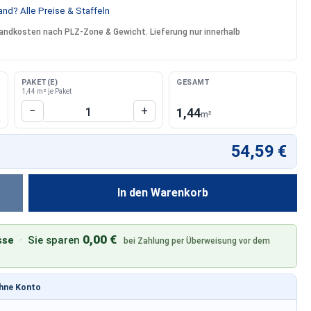
nd? Alle Preise & Staffeln
rsandkosten nach PLZ-Zone & Gewicht. Lieferung nur innerhalb
PAKET(E)
GESAMT
1,44 m² je Paket
Produkt Anzahl: Gib den gewünschten W
−
+
1,44
m²
54,59 €
In den Warenkorb
0,00 €
sse
·
Sie sparen
bei Zahlung per Überweisung vor dem
ohne Konto