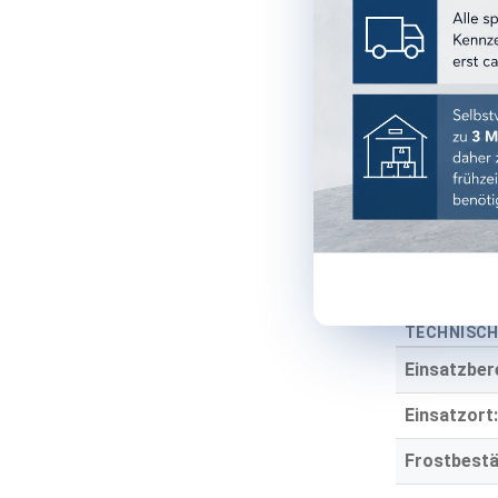
Farbe:
Farbgruppe
Oberfläche
Optik:
Material:
Stärke:
TECHNISCH
Einsatzber
Einsatzort:
Frostbestä