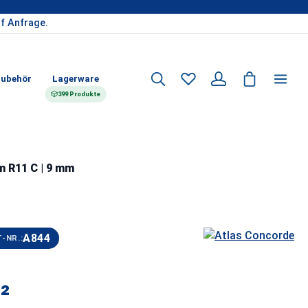
f Anfrage.
ubehör
Lagerware
399 Produkte
m R11 C | 9 mm
A844
-NR.:
²