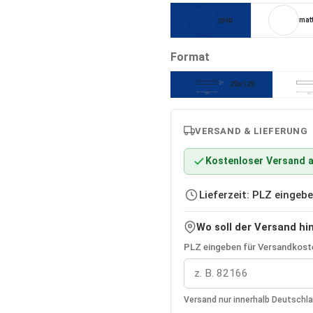
grip
mat
auswählen
Format
20x120
20
120
150
VERSAND & LIEFERUNG
Kostenloser Versand a
Lieferzeit: PLZ einge
Wo soll der Versand hi
PLZ eingeben für Versandkoste
Versand nur innerhalb Deutschl