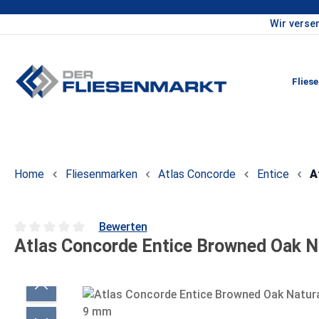
Wir verse
um Hauptinhalt springen
Zur Hauptnavigation springen
Flies
Home
Fliesenmarken
Atlas Concorde
Entice
A
Bewerten
Atlas Concorde Entice Browned Oak Na
Durchschnittliche Bewertung von 0 von 5 Sternen
Bildergalerie überspringen