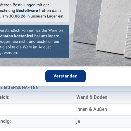
Browned Oak Natural
:
braun
:
grip
Holzoptik
Feinsteinzeug
9 mm
Verstanden
E EIGENSCHAFTEN
eich:
Wand & Boden
Innen & Außen
ndig:
ja