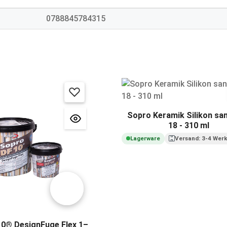
0788845784315
Sopro Keramik Silikon sa
18 - 310 ml
Lagerware
Versand: 3-4 Wer
10® DesignFuge Flex 1–