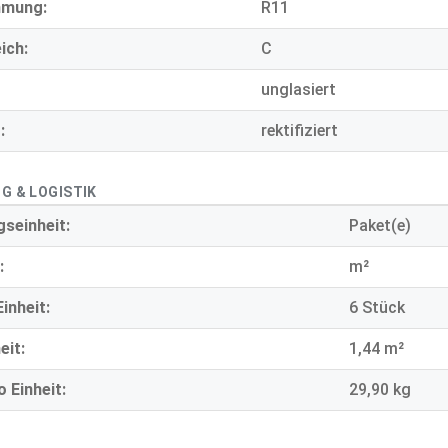
mmung:
R11
ich:
C
unglasiert
:
rektifiziert
G & LOGISTIK
seinheit:
Paket(e)
:
m²
inheit:
6 Stück
eit:
1,44 m²
 Einheit:
29,90 kg