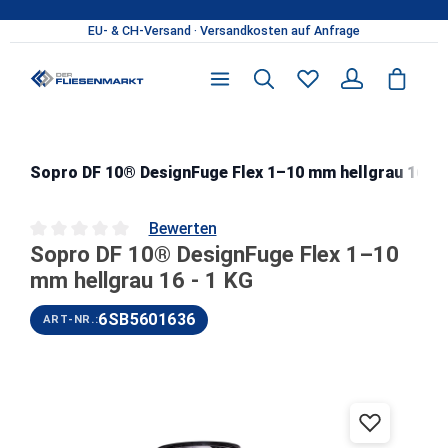
Zum Hauptinhalt springen
Sopro DF 10® DesignFuge Flex 1–10 mm hellgrau 16 - 
Bewerten
Sopro DF 10® DesignFuge Flex 1–10
Durchschnittliche Bewertung von 0 von 5 Sternen
mm hellgrau 16 - 1 KG
6SB5601636
ART-NR.:
Bildergalerie überspringen