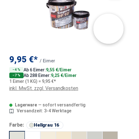
9,95 €*
/ Eimer
Ab 6 Eimer:
9,55 €/Eimer
−4 %
Ab 288 Eimer:
9,25 €/Eimer
−7 %
1 Eimer (1 KG) = 9,95 €*
inkl. MwSt. zzgl. Versandkosten
Lagerware
— sofort versandfertig
Versandzeit: 3-4 Werktage
auswählen
Farbe:
Hellgrau 16