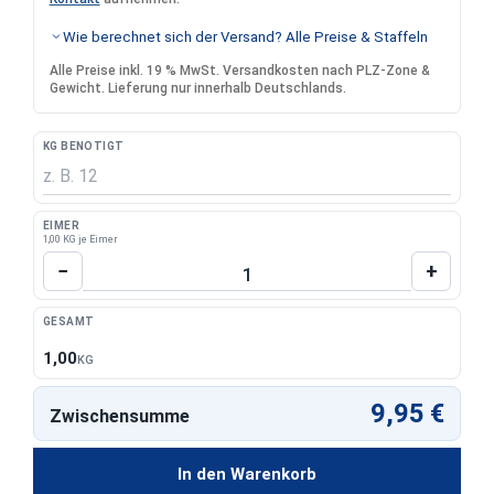
Wie berechnet sich der Versand? Alle Preise & Staffeln
Alle Preise inkl. 19 % MwSt. Versandkosten nach PLZ-Zone &
Gewicht. Lieferung nur innerhalb Deutschlands.
KG BENÖTIGT
EIMER
1,00 KG je Eimer
Produkt Anzahl: Gib den gewünschten Wert 
−
+
GESAMT
1,00
KG
9,95 €
Zwischensumme
In den Warenkorb