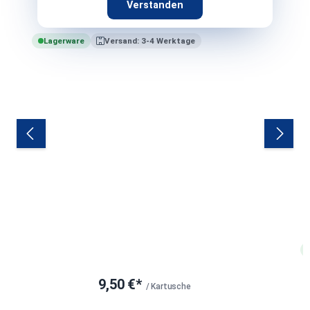
Verstanden
Sopro Keramik Silikon grau 15 - 310 ml
Lagerware
Versand: 3-4 Werktage
9,50 €*
/ Kartusche