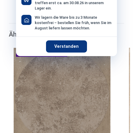
93,90 €*
treffen erst ca. am 30.08.26 in unserem
/ Sack
Lager ein.
Grundpreis: 6,26 €/KG
Wir lagern die Ware bis zu 3 Monate
kostenfrei – bestellen Sie früh, wenn Sie im
August liefern lassen möchten.
Ähnliche Fliesen
Produktgalerie überspringen
Verstanden
Musterbestellung möglich