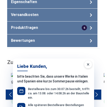
Eigenschaften
Versandkosten
Produktfragen
6
Bewertungen
Zubehör
×
Liebe Kunden,
Produktgalerie überspringen
bitte beachten Sie, dass unsere Werke in Italien
und Spanien eine kurze Sommerpause einlegen.
Bestellware bis zum 30.07.26 bestellt, trifft
Codex AX 230 1 -K Flex-Dichtschlämme - 15
S
ca. am 13.08. oder 14.08.26 an der Baustelle
KG
ein.
Lagerware
Versand: 3-4 Werktage
Alle späteren Bestellware-Bestellungen