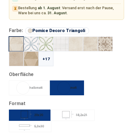
Bestellung
ab 1. August
: Versand erst nach der Pause,
⏳
Ware bei uns ca.
31. August
.
auswählen
Farbe:
Pomice Decoro Triangoli
+17
auswählen
Oberfläche
halbmatt
matt
(Diese Option ist zurzeit nicht verfügbar.)
auswählen
Format
20x20
18,2x21
20
18,2
(Diese Option ist zurzeit nicht verfügb
20
21
5,3x30
5,3
(Diese Option ist zurzeit nicht verfügbar.)
30