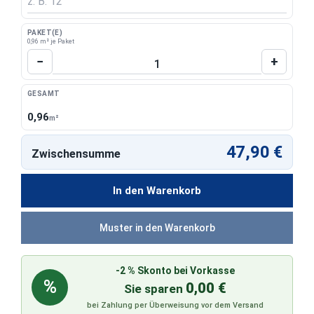
PAKET(E)
0,96 m² je Paket
Produkt Anzahl: Gib den gewünschten Wert 
−
+
GESAMT
0,96
m²
47,90 €
Zwischensumme
In den Warenkorb
Muster in den Warenkorb
-2 % Skonto bei Vorkasse
%
0,00 €
Sie sparen
bei Zahlung per Überweisung vor dem Versand