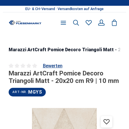
Zum Hauptinhalt springen
Marazzi ArtCraft Pomice Decoro Triangoli Matt - 20x2
Bewerten
Marazzi ArtCraft Pomice Decoro
Durchschnittliche Bewertung von 0 von 5 Sternen
Triangoli Matt - 20x20 cm R9 | 10 mm
MGYS
ART-NR.:
Bildergalerie überspringen