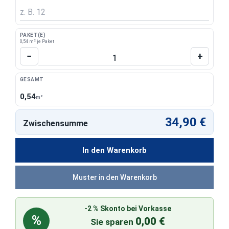
PAKET(E)
0,54 m² je Paket
Produkt Anzahl: Gib den gewünschten Wert 
−
+
GESAMT
0,54
m²
34,90 €
Zwischensumme
In den Warenkorb
Muster in den Warenkorb
-2 % Skonto bei Vorkasse
%
0,00 €
Sie sparen