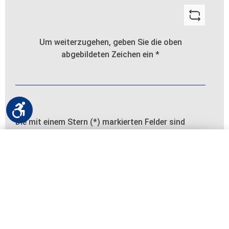
Um weiterzugehen, geben Sie die oben
abgebildeten Zeichen ein
*
Werkzeugleiste anzeigen
Die mit einem Stern (*) markierten Felder sind
Pflichtfelder.
−
+
In den Warenkorb
×
Alle Farben
26
PLZ angeben
zzgl. Versand
Vertrag widerrufen
Bianco Decoro Segni A
Bestellung einfach online widerrufen
Bianco Decoro Segni B
Bezahlmethoden