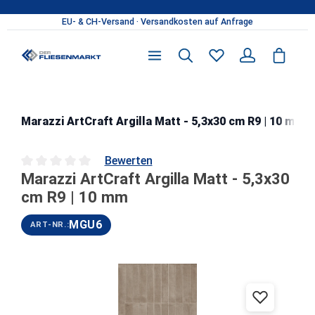
Zum Hauptinhalt springen
Marazzi ArtCraft Argilla Matt - 5,3x30 cm R9 | 10 mm
Bewerten
Marazzi ArtCraft Argilla Matt - 5,3x30
Durchschnittliche Bewertung von 0 von 5 Sternen
cm R9 | 10 mm
MGU6
ART-NR.:
Bildergalerie überspringen