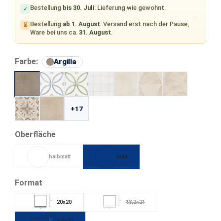
Bestellung
bis 30. Juli
: Lieferung wie gewohnt.
✓
Bestellung
ab 1. August
: Versand erst nach der Pause,
⏳
Ware bei uns ca.
31. August
.
auswählen
Farbe:
Argilla
+17
auswählen
Oberfläche
halbmatt
matt
(Diese Option ist zurzeit nicht verfügbar.)
auswählen
Format
20x20
18,2x21
20
18,2
(Diese Option ist zurzeit nicht verfügb
20
21
5,3x30
5,3