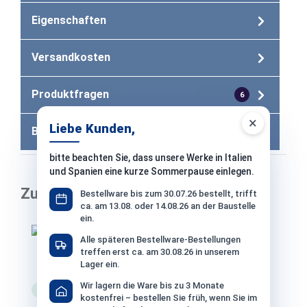
Eigenschaften
Versandkosten
Produktfragen
6
×
Liebe Kunden,
Bewertungen
bitte beachten Sie, dass unsere Werke in Italien
und Spanien eine kurze Sommerpause einlegen.
Zubehör
Bestellware bis zum 30.07.26 bestellt, trifft
ca. am 13.08. oder 14.08.26 an der Baustelle
ein.
Produktgalerie überspringen
Alle späteren Bestellware-Bestellungen
treffen erst ca. am 30.08.26 in unserem
Sopro Bio-Intensiv-Reiniger 711 - 1 Liter
Lager ein.
Wir lagern die Ware bis zu 3 Monate
Lagerware
Versand: 3-4 Werktage
kostenfrei – bestellen Sie früh, wenn Sie im