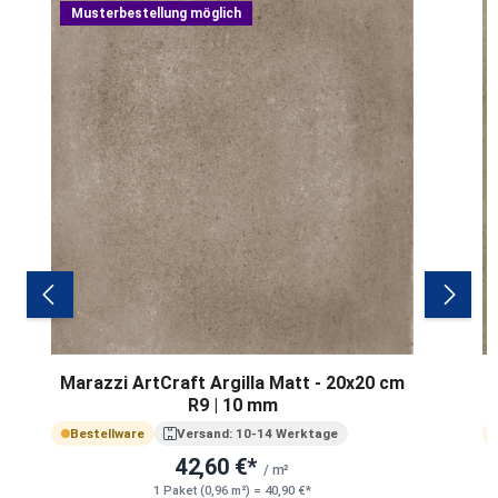
Musterbestellung möglich
Marazzi ArtCraft Argilla Matt - 20x20 cm
M
R9 | 10 mm
Bestellware
Versand: 10-14 Werktage
42,60 €*
/ m²
1 Paket (0,96 m²) = 40,90 €*