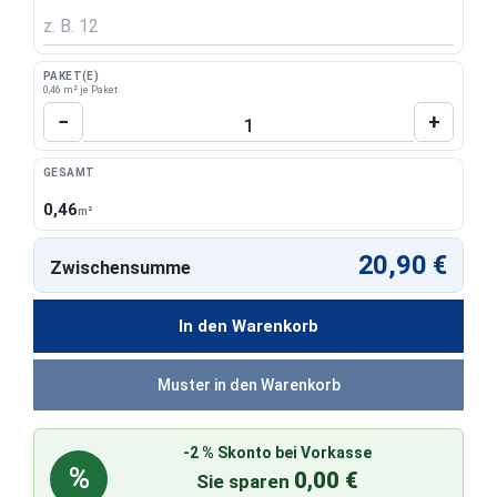
PAKET(E)
0,46 m² je Paket
Produkt Anzahl: Gib den gewünschten Wert 
−
+
GESAMT
0,46
m²
20,90 €
Zwischensumme
In den Warenkorb
Muster in den Warenkorb
-2 % Skonto bei Vorkasse
%
0,00 €
Sie sparen