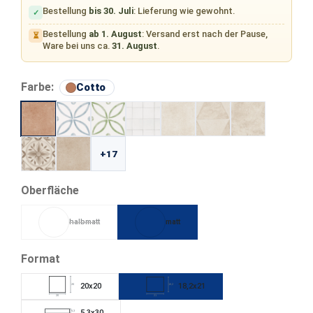
Bestellung
bis 30. Juli
: Lieferung wie gewohnt.
✓
Bestellung
ab 1. August
: Versand erst nach der Pause,
⏳
Ware bei uns ca.
31. August
.
auswählen
Farbe:
Cotto
+17
auswählen
Oberfläche
halbmatt
matt
(Diese Option ist zurzeit nicht verfügbar.)
auswählen
Format
20x20
18,2x21
20
18,2
20
21
5,3x30
5,3