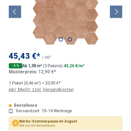
45,43 €*
/ m²
Ab 1,38 m²
(3 Pakete)
:
43,26 €/m²
−5 %
Musterpreis:
12,90 €*
1 Paket (0,46 m²) = 20,90 €*
inkl. MwSt. zzgl. Versandkosten
Bestellware
Versandzeit: 10-14 Werktage
Werks-Sommerpause im August
☀
Gilt nur für Bestellware