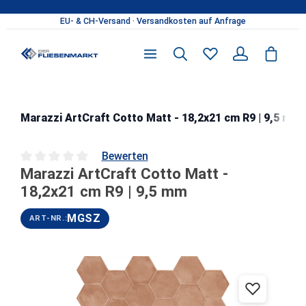
Zum Hauptinhalt springen
Marazzi ArtCraft Cotto Matt - 18,2x21 cm R9 | 9,5 mm
Bewerten
Marazzi ArtCraft Cotto Matt -
Durchschnittliche Bewertung von 0 von 5 Sternen
18,2x21 cm R9 | 9,5 mm
MGSZ
ART-NR.:
Bildergalerie überspringen