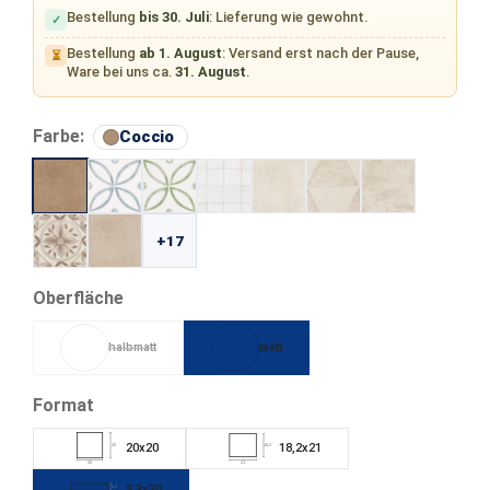
Bestellung
bis 30. Juli
: Lieferung wie gewohnt.
✓
Bestellung
ab 1. August
: Versand erst nach der Pause,
⏳
Ware bei uns ca.
31. August
.
auswählen
Farbe:
Coccio
+17
auswählen
Oberfläche
halbmatt
matt
(Diese Option ist zurzeit nicht verfügbar.)
auswählen
Format
20x20
18,2x21
20
18,2
20
21
5,3x30
5,3