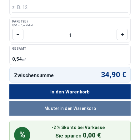
PAKET(E)
0,54 m² je Paket
Produkt Anzahl: Gib den gewünschten Wert 
−
+
GESAMT
0,54
m²
34,90 €
Zwischensumme
In den Warenkorb
Muster in den Warenkorb
-2 % Skonto bei Vorkasse
%
0,00 €
Sie sparen