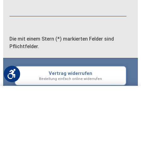
Die mit einem Stern (*) markierten Felder sind
Pflichtfelder.
Werkzeugleiste anzeigen
Vertrag widerrufen
Bestellung einfach online widerrufen
−
+
In den Warenkorb
×
Bezahlmethoden
Alle Farben
26
PLZ angeben
zzgl. Versand
Bianco Decoro Segni A
Bei Bezahlung per Vorkasse −2% Skonto
Bianco Decoro Segni B