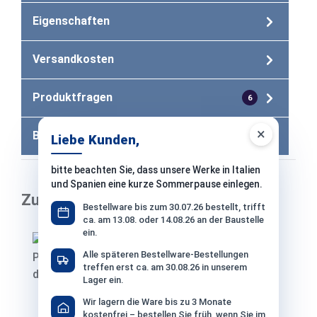
Eigenschaften
Versandkosten
Produktfragen
6
×
Bewertungen
Liebe Kunden,
bitte beachten Sie, dass unsere Werke in Italien
und Spanien eine kurze Sommerpause einlegen.
Zubehör
Bestellware bis zum 30.07.26 bestellt, trifft
ca. am 13.08. oder 14.08.26 an der Baustelle
Produktgalerie überspringen
ein.
Alle späteren Bestellware-Bestellungen
treffen erst ca. am 30.08.26 in unserem
Lager ein.
Codex Power RX 6 Turbo Schneller Flex-,
Wir lagern die Ware bis zu 3 Monate
Dünn- und Fließbettmörtel - 25 KG
kostenfrei – bestellen Sie früh, wenn Sie im