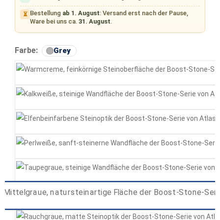
Bestellung
ab 1. August
: Versand erst nach der Pause,
⏳
Ware bei uns ca.
31. August
.
auswählen
Farbe:
Grey
Cream
White
Ivory
Pearl
Taupe
Grey