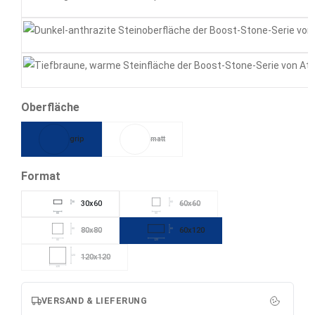
Smoke
Tarmac
Tobacco
auswählen
Oberfläche
grip
matt
(Diese Option ist zurzeit nicht verfügbar.)
auswählen
Format
30x60
60x60
30
60
(Diese Option ist zurzeit nicht verfügba
60
60
80x80
60x120
80
60
(Diese Option ist zurzeit nicht verfügbar.)
80
120
120x120
120
(Diese Option ist zurzeit nicht verfügbar.)
120
VERSAND & LIEFERUNG