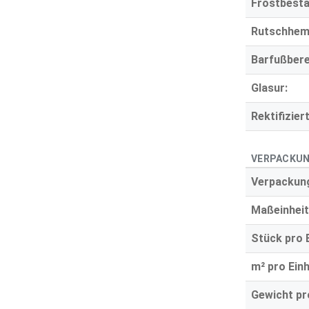
Frostbestä
Rutschhe
Barfußbere
Glasur:
Rektifiziert
VERPACKUN
Verpackung
Maßeinheit
Stück pro E
m² pro Einh
Gewicht pro