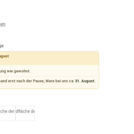
ten
ge
ugust
rung wie gewohnt.
sand erst nach der Pause, Ware bei uns ca.
31. August
.
n
Smoke
Tarmac