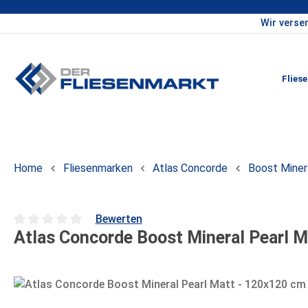
Wir verse
um Hauptinhalt springen
Zur Hauptnavigation springen
Flies
Home
Fliesenmarken
Atlas Concorde
Boost Miner
Bewerten
Atlas Concorde Boost Mineral Pearl M
Durchschnittliche Bewertung von 0 von 5 Sternen
Bildergalerie überspringen