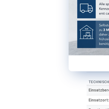
Format:
Farbe:
Farbgruppe
Oberfläche
Optik:
Material:
Stärke:
TECHNISCH
Einsatzber
Einsatzort: