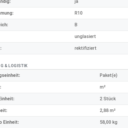
ndig:
ja
mmung:
R10
ich:
B
unglasiert
:
rektifiziert
G & LOGISTIK
seinheit:
Paket(e)
:
m²
inheit:
2 Stück
eit:
2,88 m²
 Einheit:
58,00 kg