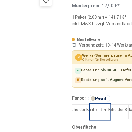
Musterpreis:
12,90 €*
1 Paket (2,88 m²) = 141,71 €*
inkl. MwSt. zzgl. Versandkos
Bestellware
Versandzeit: 10-14 Werkta
Werks-Sommerpause im A
☀
Gilt nur für Bestellware
Bestellung
bis 30. Juli
: Liefe
✓
Bestellung
ab 1. August
: Ver
⏳
auswähle
Farbe:
Pearl
White
Grey
Pearl
auswählen
Oberfläche