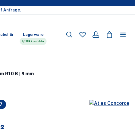
f Anfrage.
ubehör
Lagerware
399 Produkte
cm R10 B | 9 mm
7
²