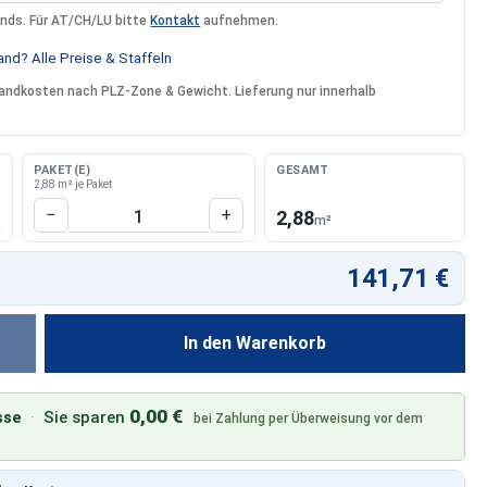
ands. Für AT/CH/LU bitte
Kontakt
aufnehmen.
nd? Alle Preise & Staffeln
rsandkosten nach PLZ-Zone & Gewicht. Lieferung nur innerhalb
PAKET(E)
GESAMT
2,88 m² je Paket
Produkt Anzahl: Gib den gewünschten W
−
+
2,88
m²
141,71 €
In den Warenkorb
0,00 €
sse
·
Sie sparen
bei Zahlung per Überweisung vor dem