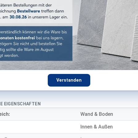
120x120 cm
Pearl
:
beige
:
matt
Steinoptik
Feinsteinzeug
Verstanden
9 mm
E EIGENSCHAFTEN
eich:
Wand & Boden
Innen & Außen