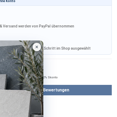
ohne Konto
& Versand werden von PayPal übernommen
×
, Versand wird im finalen Schritt im Shop ausgewählt
Bezahlen mit
Bei Bezahlung per Vorkasse −2% Skonto
Bewertungen