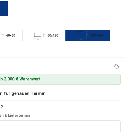
t
cht verfügbar.)
60x60
60x120
120x120
60
60
120
120
120
b 2.000 € Warenwert
ben für genauen Termin
n?
n & Liefertermin