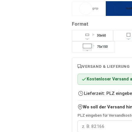
grip
mat
(Diese Option ist zurzeit ni
auswählen
Format
30x60
30
60
60
75x150
75
150
VERSAND & LIEFERUNG
Kostenloser Versand a
Lieferzeit: PLZ einge
Wo soll der Versand hi
PLZ eingeben für Versandkoste