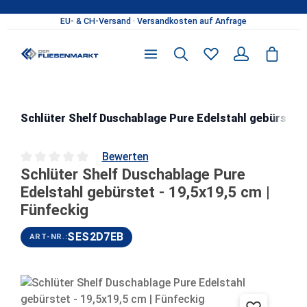
Zum Hauptinhalt springen
Schlüter Shelf Duschablage Pure Edelstahl gebürstet -
Bewerten
Schlüter Shelf Duschablage Pure
Durchschnittliche Bewertung von 0 von 5 Sternen
Edelstahl gebürstet - 19,5x19,5 cm |
Fünfeckig
SES2D7EB
ART-NR.:
Bildergalerie überspringen