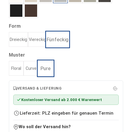
Graphitschwarz
Bronze
auswählen
Form
Fünfeckig
Dreieckig
Viereckig
Dreieckig
Viereckig
Fünfeckig
auswählen
Muster
Pure
Floral
Curve
Floral
Curve
Pure
VERSAND & LIEFERUNG
Kostenloser Versand ab 2.000 € Warenwert
Lieferzeit: PLZ eingeben für genauen Termin
Wo soll der Versand hin?