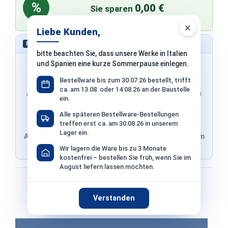
%
0,00 €
Sie sparen
bei Zahlung per Überweisung vor dem Versand
×
Liebe Kunden,
Schnell bestellen – ohne Konto
EXPRESS
bitte beachten Sie, dass unsere Werke in Italien
und Spanien eine kurze Sommerpause einlegen.
Bestellware bis zum 30.07.26 bestellt, trifft
ca. am 13.08. oder 14.08.26 an der Baustelle
Adresse & Versand werden von PayPal übernommen
ein.
Alle späteren Bestellware-Bestellungen
treffen erst ca. am 30.08.26 in unserem
Lager ein.
Adresse von Klarna, Versand wird im finalen Schritt im
Shop ausgewählt
Wir lagern die Ware bis zu 3 Monate
kostenfrei – bestellen Sie früh, wenn Sie im
August liefern lassen möchten.
Bezahlen mit
Verstanden
Bei Bezahlung per Vorkasse −2% Skonto