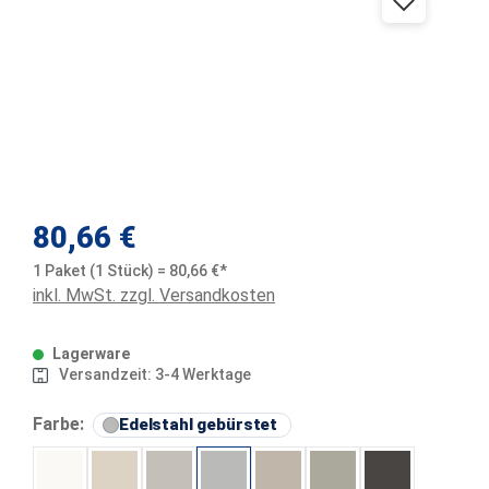
Regulärer Preis:
80,66 €
1 Paket (1 Stück) = 80,66 €*
inkl. MwSt. zzgl. Versandkosten
Lagerware
Versandzeit: 3-4 Werktage
auswählen
Farbe:
Edelstahl gebürstet
Brillantweiß
Elfenbein
Beigegrau
Edelstahl gebürstet
Creme
Steingrau
Dunkelanthraz