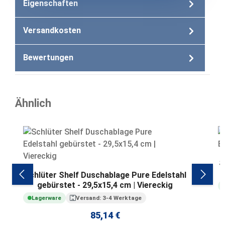
Eigenschaften
Versandkosten
Bewertungen
Ähnlich
Produktgalerie überspringen
S
Schlüter Shelf Duschablage Pure Edelstahl
gebürstet - 29,5x15,4 cm | Viereckig
Lagerware
Versand: 3-4 Werktage
85,14 €
Regulärer Preis: