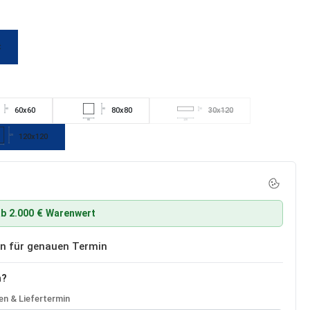
t
cht verfügbar.)
60x60
80x80
30x120
60
80
30
(Diese Option ist zurzeit nich
80
120
120x120
120
b 2.000 € Warenwert
ben für genauen Termin
n?
n & Liefertermin