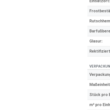
Einsatzort:
Frostbestä
Rutschhe
Barfußbere
Glasur:
Rektifiziert
VERPACKUN
Verpackung
Maßeinheit
Stück pro E
m² pro Einh