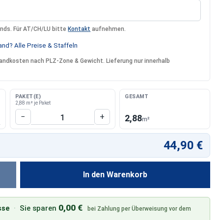
ands. Für AT/CH/LU bitte
Kontakt
aufnehmen.
nd? Alle Preise & Staffeln
rsandkosten nach PLZ-Zone & Gewicht. Lieferung nur innerhalb
PAKET(E)
GESAMT
2,88 m² je Paket
Produkt Anzahl: Gib den gewünschten W
−
+
2,88
m²
44,90 €
In den Warenkorb
0,00 €
sse
·
Sie sparen
bei Zahlung per Überweisung vor dem