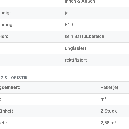
Innen & Außen
ndig:
ja
mmung:
R10
ich:
kein Barfußbereich
unglasiert
:
rektifiziert
G & LOGISTIK
seinheit:
Paket(e)
:
m²
inheit:
2 Stück
eit:
2,88 m²