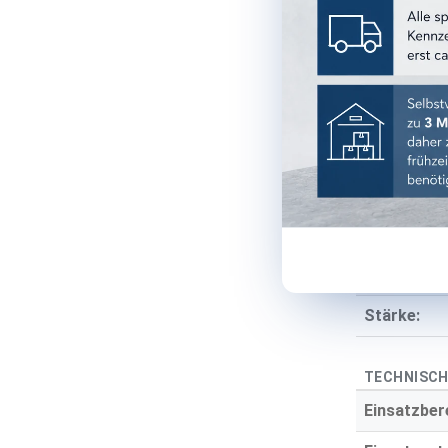
Serie:
Format:
Farbe:
Farbgruppe
Oberfläche
Optik:
Material:
Stärke:
TECHNISCH
Einsatzber