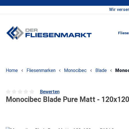
Wir verse
um Hauptinhalt springen
Zur Hauptnavigation springen
Flies
Home
Fliesenmarken
Monocibec
Blade
Monoc
Bewerten
Monocibec Blade Pure Matt - 120x120
Durchschnittliche Bewertung von 0 von 5 Sternen