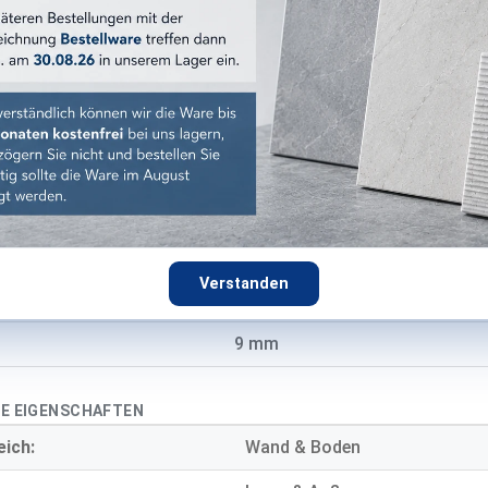
Blade
120x120 cm
Pure
:
grau
:
matt
Betonoptik
Verstanden
Feinsteinzeug
9 mm
E EIGENSCHAFTEN
eich:
Wand & Boden