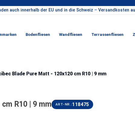
nden auch innerhalb der EU und in die Schweiz – Versandkosten au
enmarken
Bodenfliesen
Wandfliesen
Terrassenfliesen
Z
ibec Blade Pure Matt - 120x120 cm R10 | 9 mm
 cm R10 | 9 mm
118475
ART-NR.: