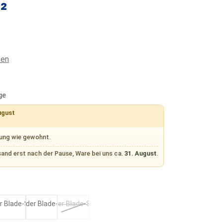
²
ten
ge
ugust
rung wie gewohnt.
sand erst nach der Pause, Ware bei uns ca.
31. August
.
n
Coal
Muse
Mix
(Diese Option ist zurzeit nicht verfügbar.)