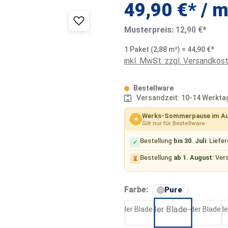
49,90 €* / m
Musterpreis:
12,90 €*
1 Paket (2,88 m²) = 44,90 €*
inkl. MwSt. zzgl. Versandkos
Bestellware
Versandzeit: 10-14 Werkta
Werks-Sommerpause im A
☀
Gilt nur für Bestellware
Bestellung
bis 30. Juli
: Liefe
✓
Bestellung
ab 1. August
: Ver
⏳
auswähle
Farbe:
Pure
Vibe
Sward
Pure