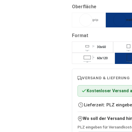
auswählen
Oberfläche
grip
mat
(Diese Option ist zurzeit ni
auswählen
Format
30x60
30
60
60
60x120
60
120
120
VERSAND & LIEFERUNG
Kostenloser Versand a
Lieferzeit: PLZ einge
Wo soll der Versand hi
PLZ eingeben für Versandkoste