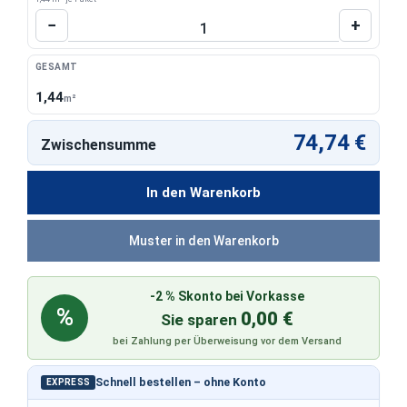
Produkt Anzahl: Gib den gewünschten Wert 
−
+
GESAMT
1,44
m²
74,74 €
Zwischensumme
In den Warenkorb
Muster in den Warenkorb
-2 % Skonto bei Vorkasse
%
0,00 €
Sie sparen
bei Zahlung per Überweisung vor dem Versand
Schnell bestellen – ohne Konto
EXPRESS