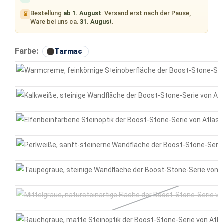
Bestellung
ab 1. August
: Versand erst nach der Pause,
⏳
Ware bei uns ca.
31. August
.
auswählen
Farbe:
Tarmac
Cream
White
Ivory
Pearl
Taupe
Grey
(Diese Option ist zurzeit nich