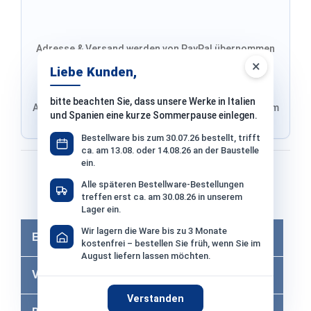
Adresse & Versand werden von PayPal übernommen
×
Liebe Kunden,
bitte beachten Sie, dass unsere Werke in Italien
Adresse von Klarna, Versand wird im finalen Schritt im
und Spanien eine kurze Sommerpause einlegen.
Shop ausgewählt
Bestellware bis zum 30.07.26 bestellt, trifft
ca. am 13.08. oder 14.08.26 an der Baustelle
ein.
Bezahlen mit
Alle späteren Bestellware-Bestellungen
treffen erst ca. am 30.08.26 in unserem
Bei Bezahlung per Vorkasse −2% Skonto
Lager ein.
Wir lagern die Ware bis zu 3 Monate
Eigenschaften
kostenfrei – bestellen Sie früh, wenn Sie im
August liefern lassen möchten.
Versandkosten
Verstanden