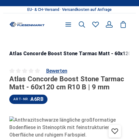
Zum Hauptinhalt springen
Atlas Concorde Boost Stone Tarmac Matt - 60x120 cm
Bewerten
Atlas Concorde Boost Stone Tarmac
Durchschnittliche Bewertung von 0 von 5 Sternen
Matt - 60x120 cm R10 B | 9 mm
A6RB
ART-NR.:
Bildergalerie überspringen