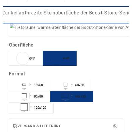
Smoke
Tarmac
Tobacco
auswählen
Oberfläche
grip
matt
auswählen
Format
30x60
60x60
30
60
60
60
80x80
60x120
80
60
80
120
120x120
120
120
VERSAND & LIEFERUNG