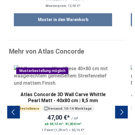
Musterpreis:
12,90 €*
Muster in den Warenkorb
Mehr von Atlas Concorde
Produktgalerie überspringen
Musterbestellung möglich
Atlas Concorde 3D Wall Carve Whittle
A
Pearl Matt - 40x80 cm | 8,5 mm
Bestellware
Versand: 10-14 Werktage
47,00 €*
/ m²
ab 69,12 m²: 41,00 €/m²
1 Paket (1,28 m²) = 60,16 €*