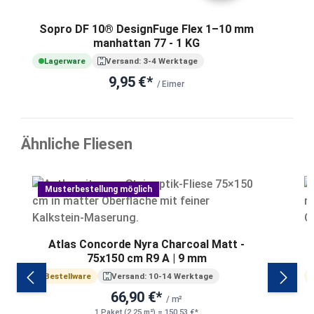
Sopro DF 10® DesignFuge Flex 1–10 mm
manhattan 77 - 1 KG
Lagerware
Versand: 3-4 Werktage
9,95 €*
/ Eimer
Ähnliche Fliesen
Produktgalerie überspringen
Musterbestellung möglich
Atlas Concorde Nyra Charcoal Matt -
A
75x150 cm R9 A | 9 mm
Bestellware
Versand: 10-14 Werktage
66,90 €*
/ m²
1 Paket (2,25 m²) = 150,53 €*