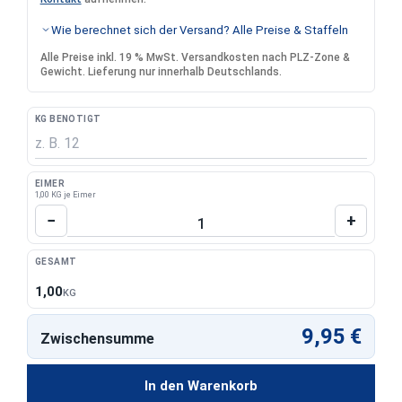
Wie berechnet sich der Versand? Alle Preise & Staffeln
Alle Preise inkl. 19 % MwSt. Versandkosten nach PLZ-Zone &
Gewicht. Lieferung nur innerhalb Deutschlands.
KG BENÖTIGT
EIMER
1,00 KG je Eimer
Produkt Anzahl: Gib den gewünschten Wert 
−
+
GESAMT
1,00
KG
9,95 €
Zwischensumme
In den Warenkorb