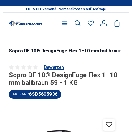
Zum Hauptinhalt springen
Sopro DF 10® DesignFuge Flex 1–10 mm balibraun 59 -
Bewerten
Sopro DF 10® DesignFuge Flex 1–10
Durchschnittliche Bewertung von 0 von 5 Sternen
mm balibraun 59 - 1 KG
6SB5605936
ART-NR.:
Bildergalerie überspringen