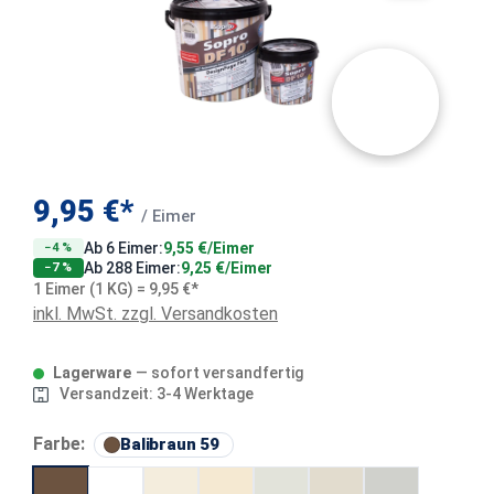
9,95 €*
/ Eimer
Ab 6 Eimer:
9,55 €/Eimer
−4 %
Ab 288 Eimer:
9,25 €/Eimer
−7 %
1 Eimer (1 KG) = 9,95 €*
inkl. MwSt. zzgl. Versandkosten
Lagerware
— sofort versandfertig
Versandzeit: 3-4 Werktage
auswählen
Farbe:
Balibraun 59