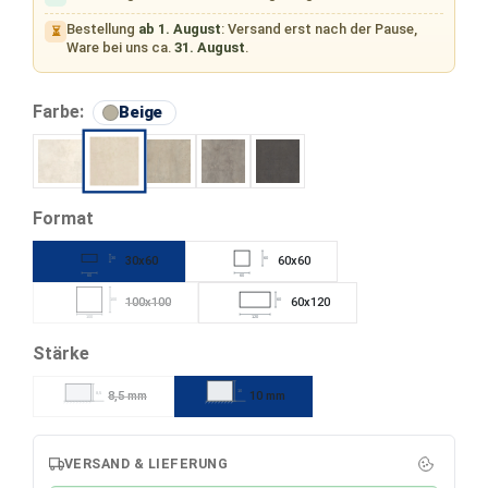
Bestellung
ab 1. August
: Versand erst nach der Pause,
⏳
Ware bei uns ca.
31. August
.
auswählen
Farbe:
Beige
Bianco
Grigio
Cenere
Nero
Beige
auswählen
Format
30x60
60x60
30
60
60
60
100x100
60x120
100
60
(Diese Option ist zurzeit nicht verfügbar.)
100
120
auswählen
Stärke
10
8,5 mm
10 mm
8,5
(Diese Option ist zurzeit nicht verfügbar.)
VERSAND & LIEFERUNG