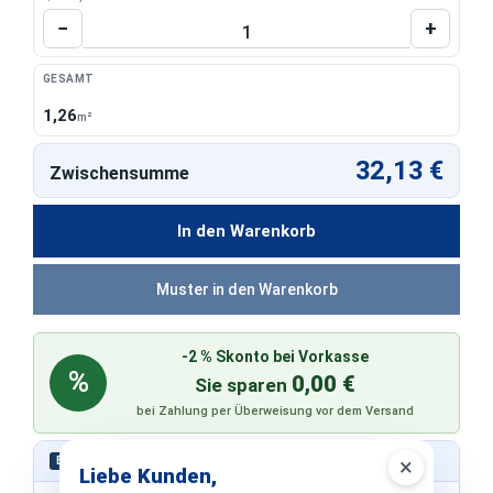
Produkt Anzahl: Gib den gewünschten Wert 
−
+
GESAMT
1,26
m²
32,13 €
Zwischensumme
In den Warenkorb
Muster in den Warenkorb
-2 % Skonto bei Vorkasse
%
0,00 €
Sie sparen
bei Zahlung per Überweisung vor dem Versand
Schnell bestellen – ohne Konto
×
EXPRESS
Liebe Kunden,