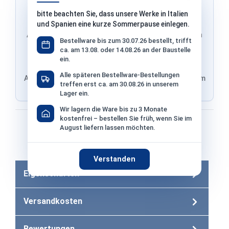
bitte beachten Sie, dass unsere Werke in Italien
und Spanien eine kurze Sommerpause einlegen.
Adresse & Versand werden von PayPal übernommen
Bestellware bis zum 30.07.26 bestellt, trifft
ca. am 13.08. oder 14.08.26 an der Baustelle
ein.
Alle späteren Bestellware-Bestellungen
Adresse von Klarna, Versand wird im finalen Schritt im
treffen erst ca. am 30.08.26 in unserem
Shop ausgewählt
Lager ein.
Wir lagern die Ware bis zu 3 Monate
kostenfrei – bestellen Sie früh, wenn Sie im
Bezahlen mit
August liefern lassen möchten.
Bei Bezahlung per Vorkasse −2% Skonto
Verstanden
Eigenschaften
Versandkosten
Bewertungen