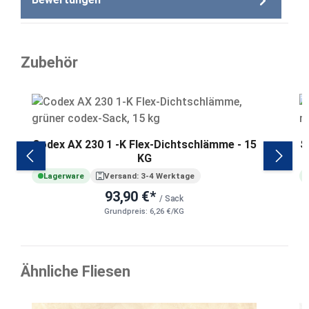
Zubehör
Produktgalerie überspringen
Codex AX 230 1 -K Flex-Dichtschlämme - 15
S
KG
Lagerware
Versand: 3-4 Werktage
93,90 €*
/ Sack
Grundpreis: 6,26 €/KG
Ähnliche Fliesen
Produktgalerie überspringen