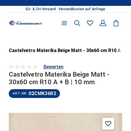
Zum Hauptinhalt springen
Castelvetro Materika Beige Matt - 30x60 cm R10 A + B 
Bewerten
Castelvetro Materika Beige Matt -
Durchschnittliche Bewertung von 0 von 5 Sternen
30x60 cm R10 A + B | 10 mm
02CMK36R2
ART-NR.:
Bildergalerie überspringen