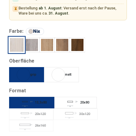
Bestellung
ab 1. August
: Versand erst nach der Pause,
⏳
Ware bei uns ca.
31. August
.
auswählen
Farbe:
Nix
Cirrus
Silva
Tur
Castor
Nix
auswählen
Oberfläche
grip
matt
auswählen
Format
13,3x80
20x80
13,3
20
80
80
20x120
30x120
20
30
(Diese Option ist zurzeit nicht verfügbar.)
(Diese Option ist zurzeit nicht verfüg
120
120
26x160
26
(Diese Option ist zurzeit nicht verfügbar.)
160