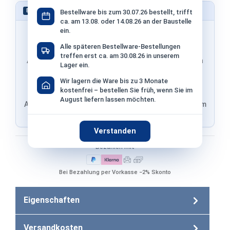
Schnell bestellen – ohne Konto
EXPRESS
Bestellware bis zum 30.07.26 bestellt, trifft
ca. am 13.08. oder 14.08.26 an der Baustelle
ein.
Alle späteren Bestellware-Bestellungen
treffen erst ca. am 30.08.26 in unserem
Adresse & Versand werden von PayPal übernommen
Lager ein.
Wir lagern die Ware bis zu 3 Monate
kostenfrei – bestellen Sie früh, wenn Sie im
August liefern lassen möchten.
Adresse von Klarna, Versand wird im finalen Schritt im
Shop ausgewählt
Verstanden
Bezahlen mit
Bei Bezahlung per Vorkasse −2% Skonto
Eigenschaften
Versandkosten