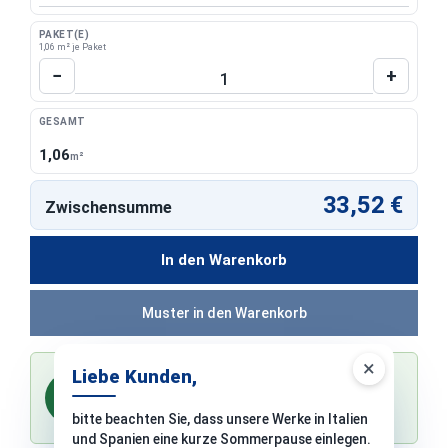
PAKET(E)
1,06 m² je Paket
Produkt Anzahl: Gib den gewünschten Wert 
−
+
GESAMT
1,06
m²
33,52 €
Zwischensumme
In den Warenkorb
Muster in den Warenkorb
×
Liebe Kunden,
-2 % Skonto bei Vorkasse
%
0,00 €
Sie sparen
bitte beachten Sie, dass unsere Werke in Italien
bei Zahlung per Überweisung vor dem Versand
und Spanien eine kurze Sommerpause einlegen.