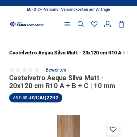
Zum Hauptinhalt springen
Castelvetro Aequa Silva Matt - 20x120 cm R10 A + B + 
Bewerten
Castelvetro Aequa Silva Matt -
Durchschnittliche Bewertung von 0 von 5 Sternen
20x120 cm R10 A + B + C | 10 mm
02CAQ22R2
ART-NR.:
Bildergalerie überspringen