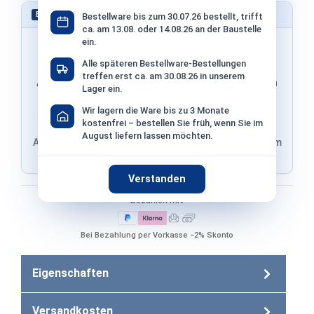
Schnell bestellen – ohne Konto
EXPRESS
Bestellware bis zum 30.07.26 bestellt, trifft
ca. am 13.08. oder 14.08.26 an der Baustelle
ein.
Alle späteren Bestellware-Bestellungen
treffen erst ca. am 30.08.26 in unserem
Adresse & Versand werden von PayPal übernommen
Lager ein.
Wir lagern die Ware bis zu 3 Monate
kostenfrei – bestellen Sie früh, wenn Sie im
August liefern lassen möchten.
Adresse von Klarna, Versand wird im finalen Schritt im
Shop ausgewählt
Verstanden
Bezahlen mit
Bei Bezahlung per Vorkasse −2% Skonto
Eigenschaften
Versandkosten