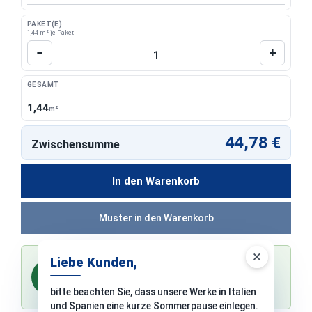
PAKET(E)
1,44 m² je Paket
Produkt Anzahl: Gib den gewünschten Wert 
−
+
GESAMT
1,44
m²
44,78 €
Zwischensumme
In den Warenkorb
Muster in den Warenkorb
×
Liebe Kunden,
-2 % Skonto bei Vorkasse
%
0,00 €
Sie sparen
bitte beachten Sie, dass unsere Werke in Italien
bei Zahlung per Überweisung vor dem Versand
und Spanien eine kurze Sommerpause einlegen.