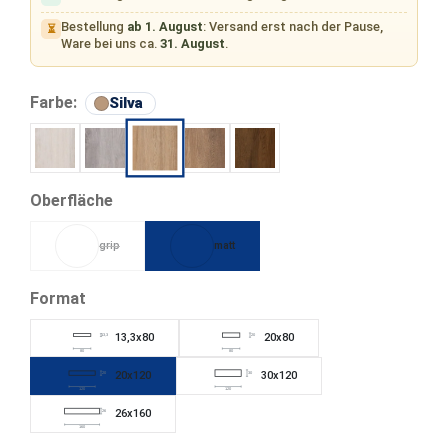
Bestellung
ab 1. August
: Versand erst nach der Pause,
⏳
Ware bei uns ca.
31. August
.
auswählen
Farbe:
Silva
Nix
Cirrus
Tur
Castor
Silva
auswählen
Oberfläche
grip
matt
(Diese Option ist zurzeit nicht verfügbar.)
auswählen
Format
13,3x80
20x80
13,3
20
80
80
20x120
30x120
20
30
120
120
26x160
26
160