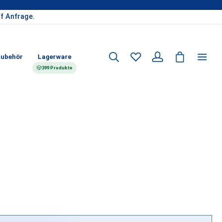
f Anfrage.
Du hast 0 Produkte auf d
ubehör
Lagerware
399 Produkte