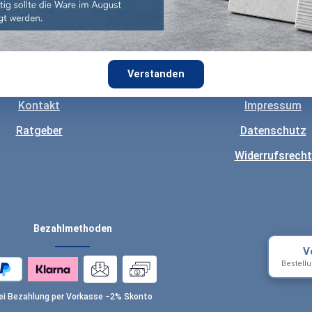
Shopservice
Informatione
sand & Zahlungsart
Über uns
Verstanden
estpreis Garantie
AGB
Kontakt
Impressum
Ratgeber
Datenschutz
Widerrufsrecht
Bezahlmethoden
V
Bestell
ei Bezahlung per Vorkasse −2% Skonto