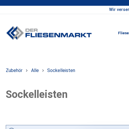
Wir verse
um Hauptinhalt springen
Zur Hauptnavigation springen
Flies
Zubehör
Alle
Sockelleisten
Sockelleisten