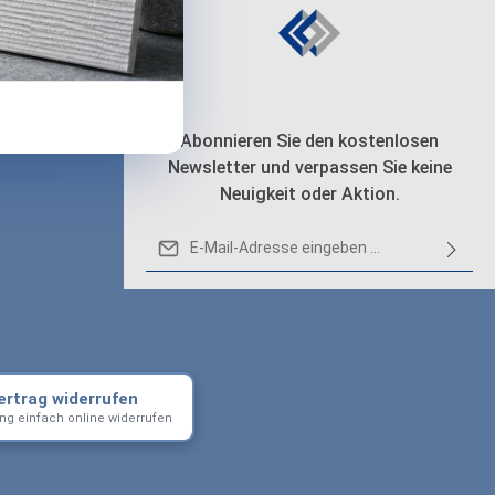
n
Abonnieren Sie den kostenlosen
Newsletter und verpassen Sie keine
Neuigkeit oder Aktion.
E-Mail-Adresse*
Loading...
Datenschutz
Die mit einem Stern (*) markierten Felder
Ich habe die
sind Pflichtfelder.
Um weiterzugehen, geben Sie die oben
Datenschutzbestimmungen
zur
abgebildeten Zeichen ein
*
Kenntnis genommen und die
AGB
ertrag widerrufen
gelesen und bin mit ihnen
ung einfach online widerrufen
einverstanden.
*