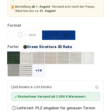
Bestellung
ab 1. August
: Versand erst nach der Pause,
⏳
Ware bei uns ca.
31. August
.
auswählen
Format
10x10
6x24
10
6
(Diese Option ist zurzeit nicht verfügbar.)
10
24
auswählen
Farbe:
Green Struttura 3D Rake
+19
VERSAND & LIEFERUNG
Kostenloser Versand ab 2.000 € Warenwert
Lieferzeit: PLZ eingeben für genauen Termin