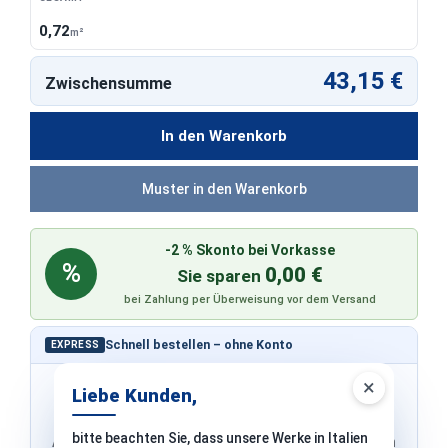
0,72
m²
43,15 €
Zwischensumme
In den Warenkorb
Muster in den Warenkorb
-2 % Skonto bei Vorkasse
%
0,00 €
Sie sparen
bei Zahlung per Überweisung vor dem Versand
Schnell bestellen – ohne Konto
EXPRESS
×
Liebe Kunden,
bitte beachten Sie, dass unsere Werke in Italien
Adresse & Versand werden von PayPal übernommen