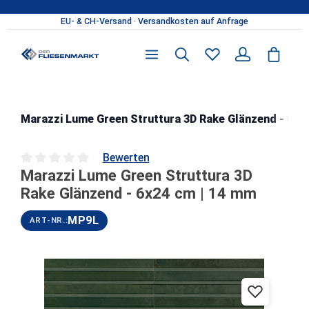
Zum Hauptinhalt springen
Marazzi Lume Green Struttura 3D Rake Glänzend - 6x2
Bewerten
Marazzi Lume Green Struttura 3D
Durchschnittliche Bewertung von 0 von 5 Sternen
Rake Glänzend - 6x24 cm | 14 mm
MP9L
ART-NR.:
Bildergalerie überspringen