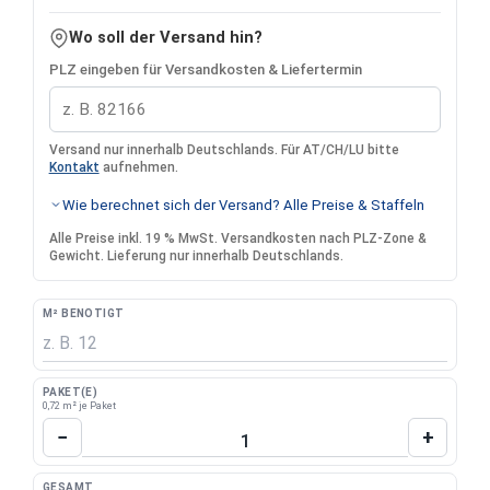
Wo soll der Versand hin?
PLZ eingeben für Versandkosten & Liefertermin
Versand nur innerhalb Deutschlands. Für AT/CH/LU bitte
Kontakt
aufnehmen.
Wie berechnet sich der Versand? Alle Preise & Staffeln
Alle Preise inkl. 19 % MwSt. Versandkosten nach PLZ-Zone &
Gewicht. Lieferung nur innerhalb Deutschlands.
M² BENÖTIGT
PAKET(E)
0,72 m² je Paket
Produkt Anzahl: Gib den gewünschten Wert 
−
+
GESAMT