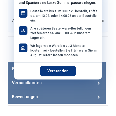
und Spanien eine kurze Sommerpause einlegen.
Bestellware bis zum 30.07.26 bestellt, trifft
ca. am 13.08. oder 14.08.26 an der Baustelle
ein.
Adresse von Klarna, Versand wird im finalen Schritt im
Shop ausgewählt
Alle späteren Bestellware-Bestellungen
treffen erst ca. am 30.08.26 in unserem
Lager ein.
Bezahlen mit
Wir lagern die Ware bis zu 3 Monate
kostenfrei – bestellen Sie früh, wenn Sie im
August liefern lassen möchten.
Bei Bezahlung per Vorkasse −2% Skonto
Eigenschaften
Verstanden
Versandkosten
Bewertungen