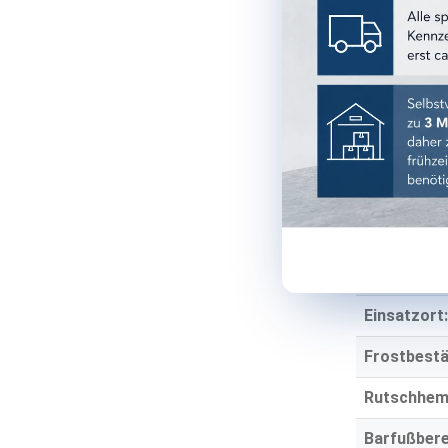
Farbgruppe
Oberfläche
Optik:
Material:
Stärke:
TECHNISCH
Einsatzber
Einsatzort:
Frostbestä
Rutschhe
Barfußbere