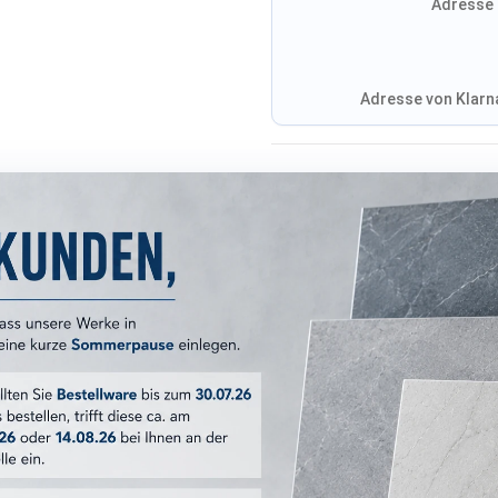
Adresse 
Adresse von Klarna
Versandkosten
ERKMALE
Lume
6x24 cm
Emerald Struttura 3D Swing