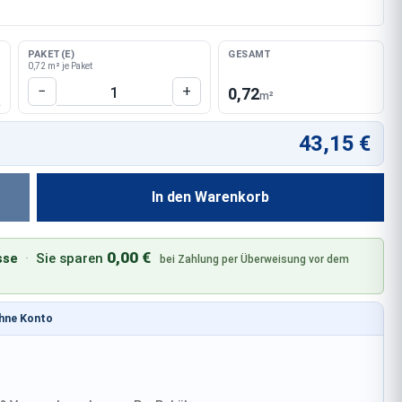
PAKET(E)
GESAMT
0,72 m² je Paket
Produkt Anzahl: Gib den gewünschten W
−
+
0,72
m²
43,15 €
In den Warenkorb
0,00 €
sse
·
Sie sparen
bei Zahlung per Überweisung vor dem
ohne Konto