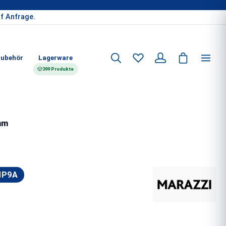
f Anfrage.
ubehör
Lagerware
399 Produkte
 mm
MP9A