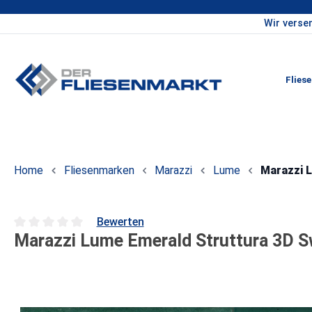
Wir verse
um Hauptinhalt springen
Zur Hauptnavigation springen
Flies
Home
Fliesenmarken
Marazzi
Lume
Marazzi L
Bewerten
Marazzi Lume Emerald Struttura 3D S
Durchschnittliche Bewertung von 0 von 5 Sternen