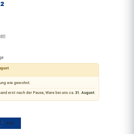
²
ten
ge
ugust
rung wie gewohnt.
sand erst nach der Pause, Ware bei uns ca.
31. August
.
6x24
6
 nicht verfügbar.)