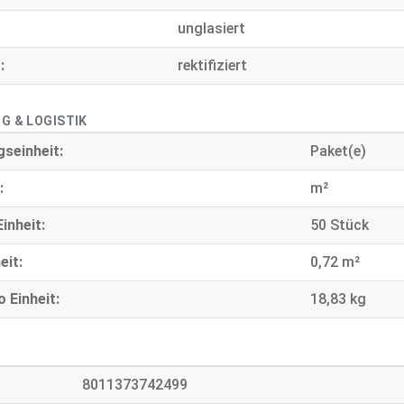
unglasiert
:
rektifiziert
G & LOGISTIK
seinheit:
Paket(e)
:
m²
inheit:
50 Stück
eit:
0,72 m²
 Einheit:
18,83 kg
8011373742499