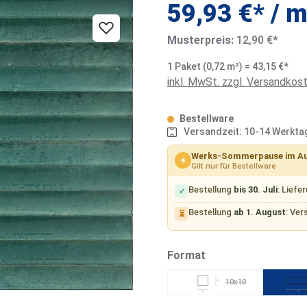
59,93 €* / m
Musterpreis:
12,90 €*
1 Paket (0,72 m²) = 43,15 €*
inkl. MwSt. zzgl. Versandkos
Bestellware
Versandzeit: 10-14 Werkta
Werks-Sommerpause im A
☀
Gilt nur für Bestellware
Bestellung
bis 30. Juli
: Liefe
✓
Bestellung
ab 1. August
: Ver
⏳
auswählen
Format
10x10
10
(Diese Option ist zurzeit
10
24