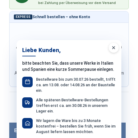
bei Zahlung per Überweisung vor dem Versand
Schnell bestellen – ohne Konto
EXPRESS
×
Adresse & Versand werden von PayPal übernommen
Liebe Kunden,
bitte beachten Sie, dass unsere Werke in Italien
und Spanien eine kurze Sommerpause einlegen.
Adresse von Klarna, Versand wird im finalen Schritt im
Bestellware bis zum 30.07.26 bestellt, trifft
Shop ausgewählt
ca. am 13.08. oder 14.08.26 an der Baustelle
ein.
Bezahlen mit
Alle späteren Bestellware-Bestellungen
treffen erst ca. am 30.08.26 in unserem
Lager ein.
Bei Bezahlung per Vorkasse −2% Skonto
Wir lagern die Ware bis zu 3 Monate
kostenfrei – bestellen Sie früh, wenn Sie im
Eigenschaften
August liefern lassen möchten.