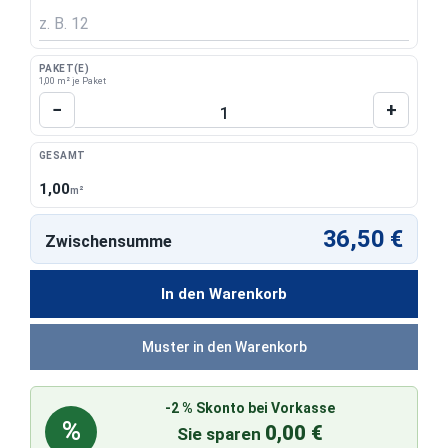
PAKET(E)
1,00 m² je Paket
Produkt Anzahl: Gib den gewünschten Wert 
−
+
GESAMT
1,00
m²
36,50 €
Zwischensumme
In den Warenkorb
Muster in den Warenkorb
-2 % Skonto bei Vorkasse
%
0,00 €
Sie sparen