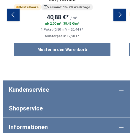
E
Bestellware
Versand: 15-20 Werktage
40,88 €*
/ m²
ab 2,00 m²: 38,42 €/m²
1 Paket (0,50 m²) = 20,44 €*
Musterpreis:
12,90 €*
Muster in den Warenkorb
Kundenservice
Shopservice
Informationen