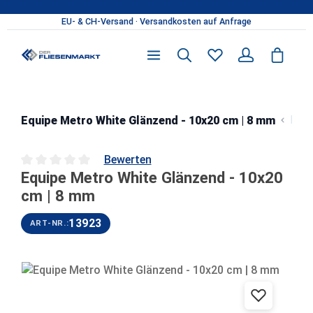
Zum Hauptinhalt springen
Met
Equipe Metro White Glänzend - 10x20 cm | 8 mm
Bewerten
Equipe Metro White Glänzend - 10x20
Durchschnittliche Bewertung von 0 von 5 Sternen
cm | 8 mm
13923
ART-NR.:
Bildergalerie überspringen