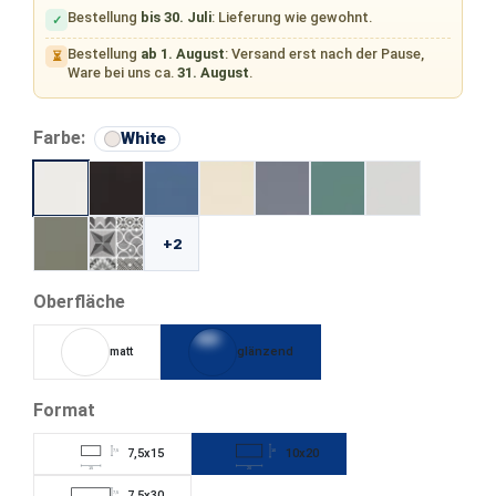
Bestellung
bis 30. Juli
: Lieferung wie gewohnt.
✓
Bestellung
ab 1. August
: Versand erst nach der Pause,
⏳
Ware bei uns ca.
31. August
.
auswählen
Farbe:
White
+2
auswählen
Oberfläche
matt
glänzend
auswählen
Format
7,5x15
10x20
7,5
10
15
20
7,5x30
7,5