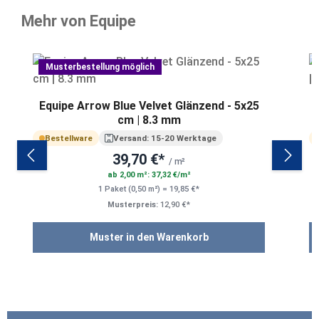
Mehr von Equipe
Produktgalerie überspringen
Musterbestellung möglich
Equipe Arrow Blue Velvet Glänzend - 5x25
E
cm | 8.3 mm
Bestellware
Versand: 15-20 Werktage
39,70 €*
/ m²
ab 2,00 m²: 37,32 €/m²
1 Paket (0,50 m²) = 19,85 €*
Musterpreis:
12,90 €*
Muster in den Warenkorb