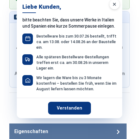
×
bei Zahlung per Überweisung vor dem Versand
Liebe Kunden,
Schnell bestellen – ohne Konto
EXPRESS
bitte beachten Sie, dass unsere Werke in Italien
und Spanien eine kurze Sommerpause einlegen.
Bestellware bis zum 30.07.26 bestellt, trifft
ca. am 13.08. oder 14.08.26 an der Baustelle
Adresse & Versand werden von PayPal übernommen
ein.
Alle späteren Bestellware-Bestellungen
treffen erst ca. am 30.08.26 in unserem
Lager ein.
Adresse von Klarna, Versand wird im finalen Schritt im
Wir lagern die Ware bis zu 3 Monate
Shop ausgewählt
kostenfrei – bestellen Sie früh, wenn Sie im
August liefern lassen möchten.
Bezahlen mit
Verstanden
Bei Bezahlung per Vorkasse −2% Skonto
Eigenschaften