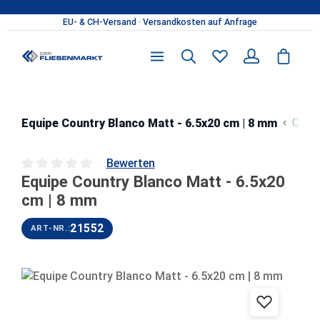
Zum Hauptinhalt springen
Coun
Equipe Country Blanco Matt - 6.5x20 cm | 8 mm
Bewerten
Equipe Country Blanco Matt - 6.5x20
Durchschnittliche Bewertung von 0 von 5 Sternen
cm | 8 mm
21552
ART-NR.:
Bildergalerie überspringen