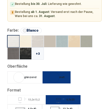
Bestellung
bis 30. Juli
: Lieferung wie gewohnt.
✓
Bestellung
ab 1. August
: Versand erst nach der Pause,
⏳
Ware bei uns ca.
31. August
.
auswählen
Farbe:
Blanco
+3
auswählen
Oberfläche
glänzend
matt
auswählen
Format
13,2x13,2
6,5x20
13,2
6,5
(Diese Option ist zurzeit nicht verfügbar.)
13,2
20
6,5x40
13,2x40
6,5
13,2