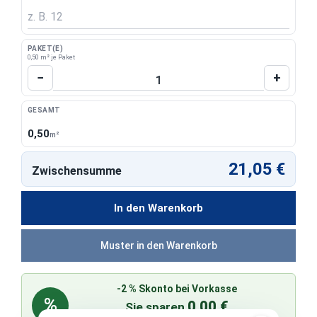
PAKET(E)
0,50 m² je Paket
Produkt Anzahl: Gib den gewünschten Wert 
−
+
GESAMT
0,50
m²
21,05 €
Zwischensumme
In den Warenkorb
Muster in den Warenkorb
-2 % Skonto bei Vorkasse
%
0,00 €
Sie sparen