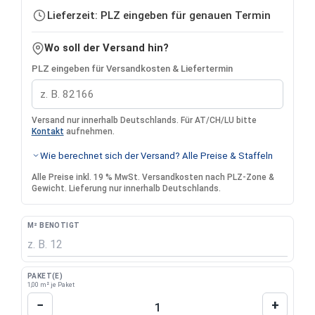
Lieferzeit: PLZ eingeben für genauen Termin
Wo soll der Versand hin?
PLZ eingeben für Versandkosten & Liefertermin
Versand nur innerhalb Deutschlands. Für AT/CH/LU bitte
Kontakt
aufnehmen.
Wie berechnet sich der Versand? Alle Preise & Staffeln
Alle Preise inkl. 19 % MwSt. Versandkosten nach PLZ-Zone &
Gewicht. Lieferung nur innerhalb Deutschlands.
M² BENÖTIGT
PAKET(E)
1,00 m² je Paket
Produkt Anzahl: Gib den gewünschten Wert 
−
+