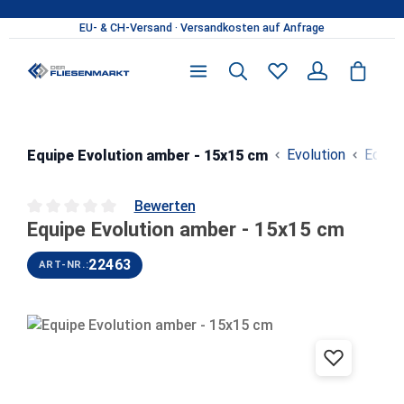
Zum Hauptinhalt springen
Evolution
Equip
Equipe Evolution amber - 15x15 cm
Bewerten
Equipe Evolution amber - 15x15 cm
Durchschnittliche Bewertung von 0 von 5 Sternen
22463
ART-NR.:
Bildergalerie überspringen