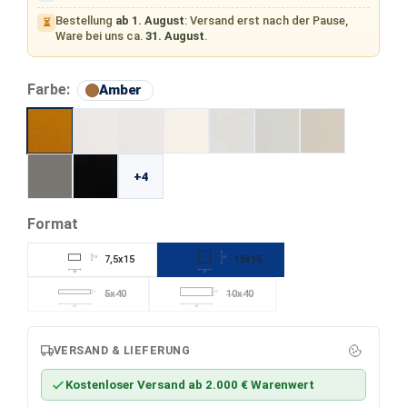
Bestellung
ab 1. August
: Versand erst nach der Pause,
⏳
Ware bei uns ca.
31. August
.
auswählen
Farbe:
Amber
+4
auswählen
Format
7,5x15
15x15
7,5
15
15
15
5x40
10x40
5
10
(Diese Option ist zurzeit nicht verfügbar.)
(Diese Option ist zurzeit nicht verfügbar
40
40
VERSAND & LIEFERUNG
Kostenloser Versand ab 2.000 € Warenwert