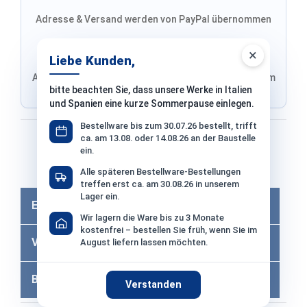
Adresse & Versand werden von PayPal übernommen
×
Liebe Kunden,
Adresse von Klarna, Versand wird im finalen Schritt im
bitte beachten Sie, dass unsere Werke in Italien
Shop ausgewählt
und Spanien eine kurze Sommerpause einlegen.
Bestellware bis zum 30.07.26 bestellt, trifft
Bezahlen mit
ca. am 13.08. oder 14.08.26 an der Baustelle
ein.
Bei Bezahlung per Vorkasse −2% Skonto
Alle späteren Bestellware-Bestellungen
treffen erst ca. am 30.08.26 in unserem
Lager ein.
Eigenschaften
Wir lagern die Ware bis zu 3 Monate
kostenfrei – bestellen Sie früh, wenn Sie im
Versandkosten
August liefern lassen möchten.
Bewertungen
Verstanden