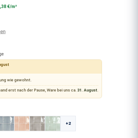
,38 €/m²
ten
ge
ugust
rung wie gewohnt.
sand erst nach der Pause, Ware bei uns ca.
31. August
.
len
+2