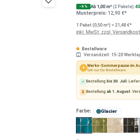
Ab 1,00 m²
(2 Pakete)
:
40
−6 %
Musterpreis:
12,90 €*
1 Paket (0,50 m²) = 21,48 €*
inkl. MwSt. zzgl. Versandkos
Bestellware
Versandzeit: 15-20 Werkta
Werks-Sommerpause im A
☀
Gilt nur für Bestellware
Bestellung
bis 30. Juli
: Liefe
✓
Bestellung
ab 1. August
: Ver
⏳
auswäh
Farbe:
Glacier