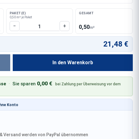
PAKET(E)
GESAMT
0,50 m² je Paket
Produkt Anzahl: Gib den gewünschten W
−
+
0,50
m²
21,48 €
In den Warenkorb
0,00 €
sse
·
Sie sparen
bei Zahlung per Überweisung vor dem
ohne Konto
& Versand werden von PayPal übernommen