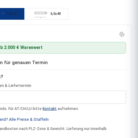
7,5x15
6,5x40
7,5
6,5
40
b 2.000 € Warenwert
ben für genauen Termin
n?
n & Liefertermin
ands. Für AT/CH/LU bitte
Kontakt
aufnehmen.
nd? Alle Preise & Staffeln
rsandkosten nach PLZ-Zone & Gewicht. Lieferung nur innerhalb