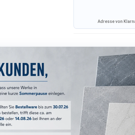
Adresse von Klarna
Versandkosten
ERKMALE
Manacor
7,5x15 cm
Glacier
:
blau