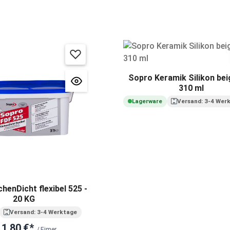
Sopro Keramik Silikon bei
310 ml
Lagerware
Versand: 3-4 Wer
henDicht flexibel 525 -
20 KG
Versand: 3-4 Werktage
11,80 €*
/ Eimer