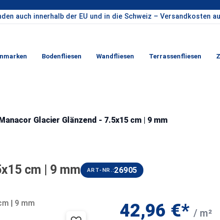
nden auch innerhalb der EU und in die Schweiz – Versandkosten au
enmarken
Bodenfliesen
Wandfliesen
Terrassenfliesen
Z
Manacor Glacier Glänzend - 7.5x15 cm | 9 mm
5x15 cm | 9 mm
26905
ART-NR.:
42,96 €*
/ m²