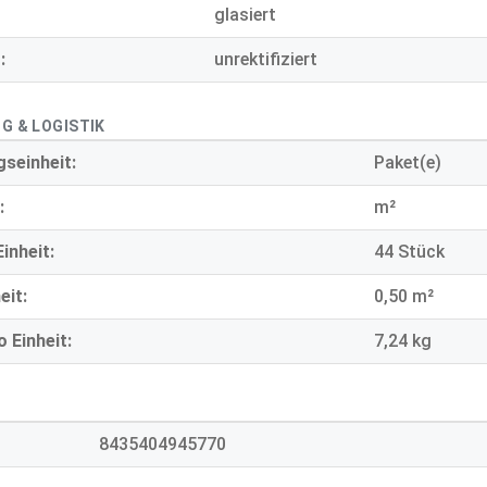
glasiert
:
unrektifiziert
G & LOGISTIK
seinheit:
Paket(e)
:
m²
inheit:
44 Stück
eit:
0,50 m²
 Einheit:
7,24 kg
8435404945770