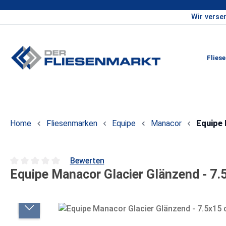
Wir verse
um Hauptinhalt springen
Zur Hauptnavigation springen
Flies
Home
Fliesenmarken
Equipe
Manacor
Equipe 
Bewerten
Equipe Manacor Glacier Glänzend - 7.
Durchschnittliche Bewertung von 0 von 5 Sternen
Bildergalerie überspringen