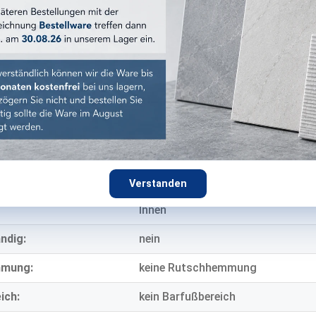
:
glänzend
Vintage-Optik
Steingut
9 mm
E EIGENSCHAFTEN
eich:
Wand
Verstanden
Innen
ndig:
nein
mmung:
keine Rutschhemmung
ich:
kein Barfußbereich