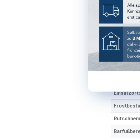
Oberfläche
Optik:
Material:
Stärke:
TECHNISCH
Einsatzber
Einsatzort:
Frostbestä
Rutschhe
Barfußbere