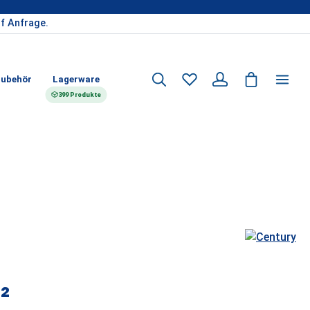
f Anfrage.
ubehör
Lagerware
399 Produkte
²