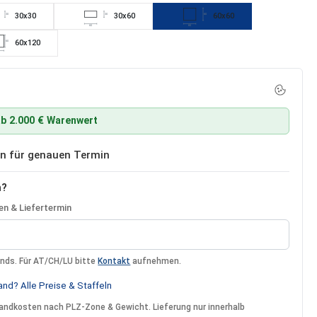
30x30
30x60
60x60
30
30
60
60
60
60x120
60
b 2.000 € Warenwert
ben für genauen Termin
n?
n & Liefertermin
ands. Für AT/CH/LU bitte
Kontakt
aufnehmen.
nd? Alle Preise & Staffeln
rsandkosten nach PLZ-Zone & Gewicht. Lieferung nur innerhalb