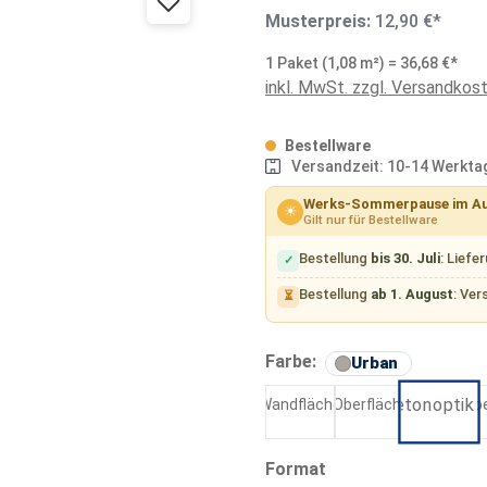
Musterpreis:
12,90 €*
1 Paket (1,08 m²) = 36,68 €*
inkl. MwSt. zzgl. Versandkos
Bestellware
Versandzeit: 10-14 Werkta
Werks-Sommerpause im A
☀
Gilt nur für Bestellware
Bestellung
bis 30. Juli
: Liefe
✓
Bestellung
ab 1. August
: Ver
⏳
auswähl
Farbe:
Urban
Class
Concept
Urban
auswählen
Format