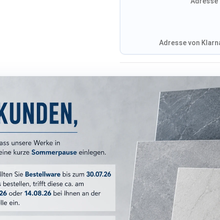
Adresse 
Adresse von Klarna
Versandkosten
ERKMALE
60x60 cm
Urban
:
grau