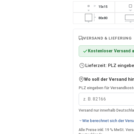
15x15
15
15
30
80x80
80
80
120
VERSAND & LIEFERUNG
Kostenloser Versand a
Lieferzeit: PLZ einge
Wo soll der Versand hi
PLZ eingeben für Versandkoste
Versand nur innerhalb Deutschl
Wie berechnet sich der Versa
Alle Preise inkl. 19 % MwSt. Ve