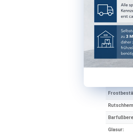
Oberfläche
Optik:
Material:
Stärke:
TECHNISCH
Einsatzber
Einsatzort:
Frostbestä
Rutschhe
Barfußbere
Glasur: