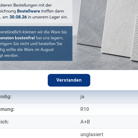
:
matt
Betonoptik
Feinsteinzeug
9 mm
E EIGENSCHAFTEN
eich:
Wand & Boden
Verstanden
Innen & Außen
ndig:
ja
mmung:
R10
ich:
A+B
unglasiert