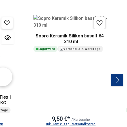
Sopro Keramik Silikon basalt 64 -
310 ml
Lagerware
Versand: 3-4 Werktage
Flex 1–
 KG
ktage
9,50 €*
/ Kartusche
en
inkl. MwSt. zzgl. Versandkosten