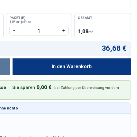
PAKET(E)
GESAMT
1,08 m² je Paket
Produkt Anzahl: Gib den gewünschten W
−
+
1,08
m²
36,68 €
In den Warenkorb
0,00 €
sse
·
Sie sparen
bei Zahlung per Überweisung vor dem
ohne Konto