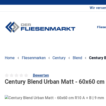
Wir verse
um Hauptinhalt springen
Zur Hauptnavigation springen
Flies
Home
Fliesenmarken
Century
Blend
Century B
Bewerten
Century Blend Urban Matt - 60x60 cm 
Durchschnittliche Bewertung von 0 von 5 Sternen
Bildergalerie überspringen