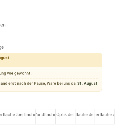
ten
ge
ugust
rung wie gewohnt.
sand erst nach der Pause, Ware bei uns ca.
31. August
.
en
Touch
Design
Master
Wire
Art
Elite