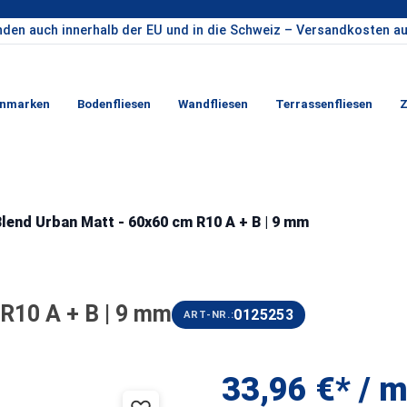
nden auch innerhalb der EU und in die Schweiz – Versandkosten au
enmarken
Bodenfliesen
Wandfliesen
Terrassenfliesen
Z
lend Urban Matt - 60x60 cm R10 A + B | 9 mm
R10 A + B | 9 mm
0125253
ART-NR.:
33,96 €* / m