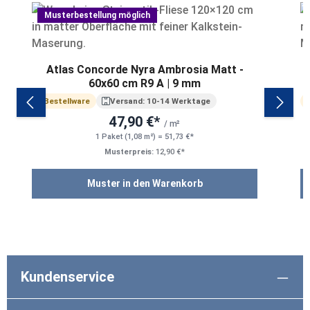
Musterbestellung möglich
Atlas Concorde Nyra Ambrosia Matt -
A
60x60 cm R9 A | 9 mm
Bestellware
Versand: 10-14 Werktage
47,90 €*
/ m²
1 Paket (1,08 m²) = 51,73 €*
Musterpreis:
12,90 €*
Muster in den Warenkorb
Kundenservice