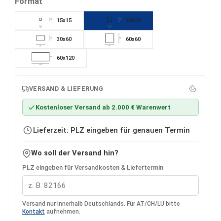
auswählen
Format
15x15
30x30
15
30
15
30
30x60
60x60
30
60
60
60
60x120
60
120
VERSAND & LIEFERUNG
Kostenloser Versand ab 2.000 € Warenwert
Lieferzeit: PLZ eingeben für genauen Termin
Wo soll der Versand hin?
PLZ eingeben für Versandkosten & Liefertermin
Versand nur innerhalb Deutschlands. Für AT/CH/LU bitte
Kontakt
aufnehmen.