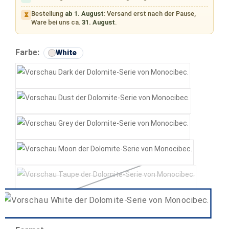
Bestellung
ab 1. August
: Versand erst nach der Pause,
⏳
Ware bei uns ca.
31. August
.
auswählen
Farbe:
White
Dark
Dust
Grey
Moon
Taupe
(Diese Option ist zurzeit nicht verfügbar.)
White