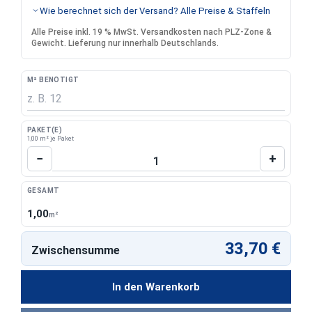
Wie berechnet sich der Versand? Alle Preise & Staffeln
Alle Preise inkl. 19 % MwSt. Versandkosten nach PLZ-Zone &
Gewicht. Lieferung nur innerhalb Deutschlands.
M² BENÖTIGT
PAKET(E)
1,00 m² je Paket
Produkt Anzahl: Gib den gewünschten Wert 
−
+
GESAMT
1,00
m²
33,70 €
Zwischensumme
In den Warenkorb