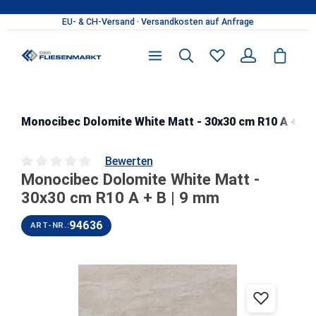
Zum Hauptinhalt springen
Monocibec Dolomite White Matt - 30x30 cm R10 A + B 
Bewerten
Monocibec Dolomite White Matt -
Durchschnittliche Bewertung von 0 von 5 Sternen
30x30 cm R10 A + B | 9 mm
94636
ART-NR.:
Bildergalerie überspringen