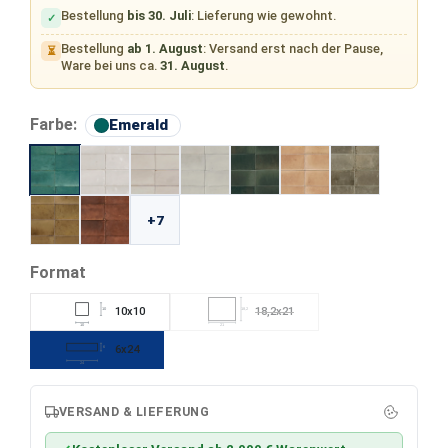
Bestellung
bis 30. Juli
: Lieferung wie gewohnt.
✓
Bestellung
ab 1. August
: Versand erst nach der Pause,
⏳
Ware bei uns ca.
31. August
.
auswählen
Farbe:
Emerald
+7
auswählen
Format
10x10
18,2x21
10
18,2
(Diese Option ist zurzeit nicht verfügb
10
21
6x24
6
24
VERSAND & LIEFERUNG