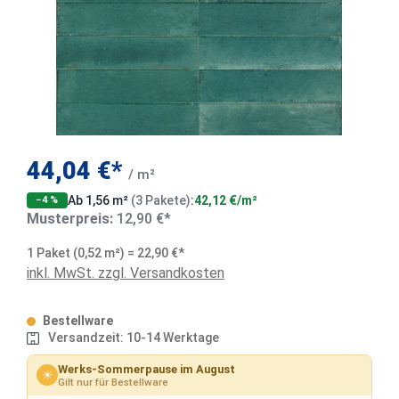
44,04 €*
/ m²
Ab 1,56 m²
(3 Pakete)
:
42,12 €/m²
−4 %
Musterpreis:
12,90 €*
1 Paket (0,52 m²) = 22,90 €*
inkl. MwSt. zzgl. Versandkosten
Bestellware
Versandzeit: 10-14 Werktage
Werks-Sommerpause im August
☀
Gilt nur für Bestellware