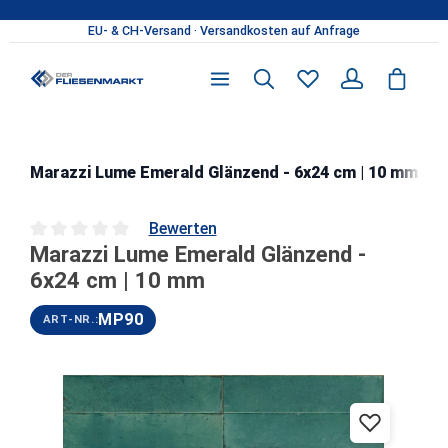
Zum Hauptinhalt springen
Marazzi Lume Emerald Glänzend - 6x24 cm | 10 mm
Bewerten
Marazzi Lume Emerald Glänzend -
Durchschnittliche Bewertung von 0 von 5 Sternen
6x24 cm | 10 mm
MP90
ART-NR.:
Bildergalerie überspringen