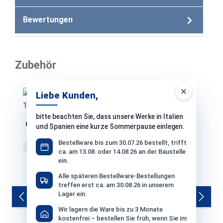
Bewertungen
Zubehör
Produktgalerie überspringen
×
Liebe Kunden,
bitte beachten Sie, dass unsere Werke in Italien
Codex X-TEC schneller Flex-Fugenmörtel -
und Spanien eine kurze Sommerpause einlegen.
12,5 KG platingrau
Bestellware bis zum 30.07.26 bestellt, trifft
Lagerware
Versand: 3-4 Werktage
ca. am 13.08. oder 14.08.26 an der Baustelle
ein.
Alle späteren Bestellware-Bestellungen
treffen erst ca. am 30.08.26 in unserem
Lager ein.
Wir lagern die Ware bis zu 3 Monate
kostenfrei – bestellen Sie früh, wenn Sie im