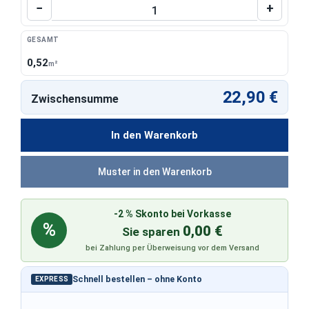
Produkt Anzahl: Gib den gewünschten Wert 
−
+
GESAMT
0,52
m²
22,90 €
Zwischensumme
In den Warenkorb
Muster in den Warenkorb
-2 % Skonto bei Vorkasse
%
0,00 €
Sie sparen
bei Zahlung per Überweisung vor dem Versand
Schnell bestellen – ohne Konto
EXPRESS