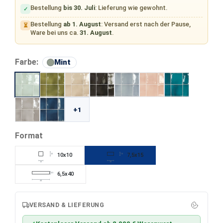
Bestellung
bis 30. Juli
: Lieferung wie gewohnt.
✓
Bestellung
ab 1. August
: Versand erst nach der Pause,
⏳
Ware bei uns ca.
31. August
.
auswählen
Farbe:
Mint
+1
auswählen
Format
10x10
7,5x15
10
7,5
10
15
6,5x40
6,5
40
VERSAND & LIEFERUNG