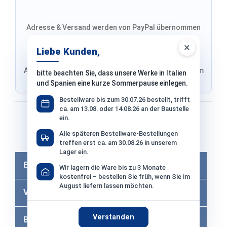
Adresse & Versand werden von PayPal übernommen
×
Liebe Kunden,
Adresse von Klarna, Versand wird im finalen Schritt im
bitte beachten Sie, dass unsere Werke in Italien
Shop ausgewählt
und Spanien eine kurze Sommerpause einlegen.
Bestellware bis zum 30.07.26 bestellt, trifft
ca. am 13.08. oder 14.08.26 an der Baustelle
Bezahlen mit
ein.
Alle späteren Bestellware-Bestellungen
Bei Bezahlung per Vorkasse −2% Skonto
treffen erst ca. am 30.08.26 in unserem
Lager ein.
Eigenschaften
Wir lagern die Ware bis zu 3 Monate
kostenfrei – bestellen Sie früh, wenn Sie im
August liefern lassen möchten.
Versandkosten
Verstanden
Bewertungen