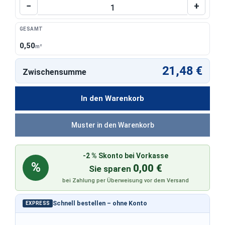
Produkt Anzahl: Gib den gewünschten Wert 
−
+
GESAMT
0,50
m²
21,48 €
Zwischensumme
In den Warenkorb
Muster in den Warenkorb
-2 % Skonto bei Vorkasse
%
0,00 €
Sie sparen
bei Zahlung per Überweisung vor dem Versand
Schnell bestellen – ohne Konto
EXPRESS