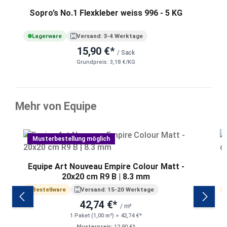
Sopro’s No.1 Flexkleber weiss 996 - 5 KG
Lagerware
Versand: 3-4 Werktage
15,90 €*
/ Sack
Grundpreis: 3,18 €/KG
Mehr von Equipe
Produktgalerie überspringen
Musterbestellung möglich
Equipe Art Nouveau Empire Colour Matt -
E
20x20 cm R9 B | 8.3 mm
Bestellware
Versand: 15-20 Werktage
42,74 €*
/ m²
1 Paket (1,00 m²) = 42,74 €*
Musterpreis:
12,90 €*