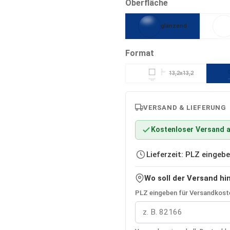
auswählen
Oberfläche
glänzend
auswählen
Format
13,2x13,2
13,2
(Diese Option ist zurzei
13,2
VERSAND & LIEFERUNG
Kostenloser Versand a
Lieferzeit: PLZ einge
Wo soll der Versand hi
PLZ eingeben für Versandkoste