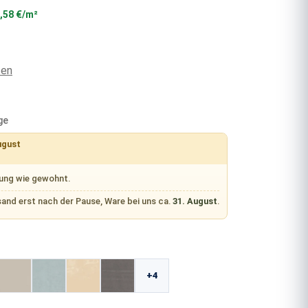
,58 €/m²
ten
ge
ugust
rung wie gewohnt.
sand erst nach der Pause, Ware bei uns ca.
31. August
.
wählen
+4