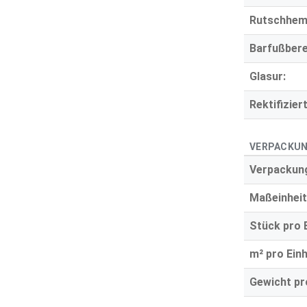
Rutschhe
Barfußbere
Glasur:
Rektifiziert
VERPACKUN
Verpackung
Maßeinheit
Stück pro E
m² pro Einh
Gewicht pro