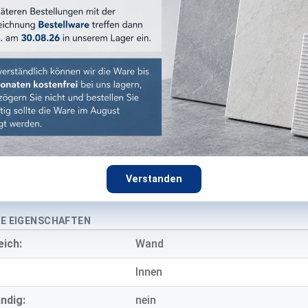
6,5x20 cm
Mist Green
:
grau
:
glänzend
Vintage-Optik
Steingut
8 mm
Verstanden
E EIGENSCHAFTEN
eich:
Wand
Innen
ndig:
nein