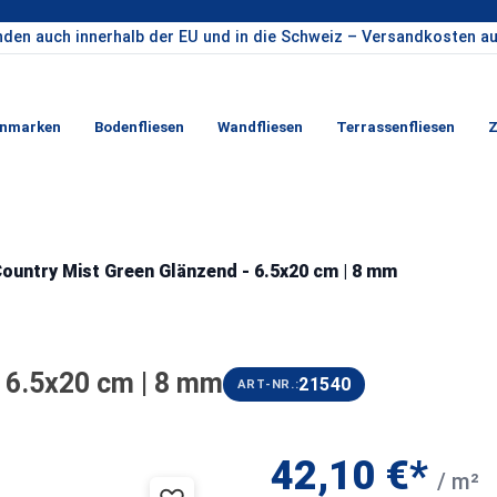
nden auch innerhalb der EU und in die Schweiz – Versandkosten au
enmarken
Bodenfliesen
Wandfliesen
Terrassenfliesen
Z
ountry Mist Green Glänzend - 6.5x20 cm | 8 mm
 6.5x20 cm | 8 mm
21540
ART-NR.:
42,10 €*
/ m²