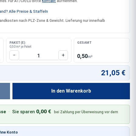
ands. Für AT/CH/LU bitte
Kontakt
aufnehmen.
nd? Alle Preise & Staffeln
rsandkosten nach PLZ-Zone & Gewicht. Lieferung nur innerhalb
PAKET(E)
GESAMT
0,50 m² je Paket
Produkt Anzahl: Gib den gewünschten W
−
+
0,50
m²
21,05 €
In den Warenkorb
0,00 €
sse
·
Sie sparen
bei Zahlung per Überweisung vor dem
ohne Konto