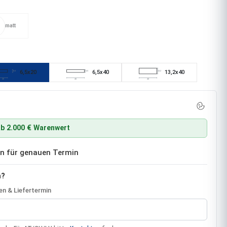
matt
(Diese Option ist zurzeit nicht verfügbar.)
6,5x20
6,5x40
13,2x40
6,5
6,5
13,2
t nicht verfügbar.)
20
40
40
b 2.000 € Warenwert
ben für genauen Termin
n?
n & Liefertermin