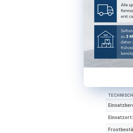
Format:
Farbe:
Farbgruppe
Oberfläche
Optik:
Material:
Stärke:
TECHNISCH
Einsatzber
Einsatzort:
Frostbestä