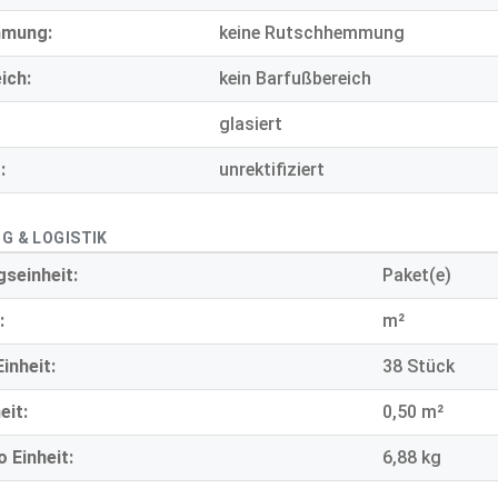
mmung:
keine Rutschhemmung
ich:
kein Barfußbereich
glasiert
:
unrektifiziert
G & LOGISTIK
seinheit:
Paket(e)
:
m²
inheit:
38 Stück
eit:
0,50 m²
 Einheit:
6,88 kg