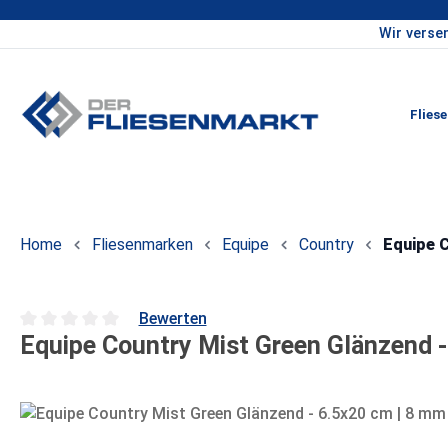
Wir verse
um Hauptinhalt springen
Zur Hauptnavigation springen
Flies
Home
Fliesenmarken
Equipe
Country
Equipe C
Bewerten
Equipe Country Mist Green Glänzend -
Durchschnittliche Bewertung von 0 von 5 Sternen
Bildergalerie überspringen