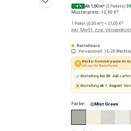
Ab 1,00 m²
(2 Pakete)
:
39
−6 %
Musterpreis:
12,90 €*
1 Paket (0,50 m²) = 21,05 €*
inkl. MwSt. zzgl. Versandkos
Bestellware
Versandzeit: 15-20 Werkta
Werks-Sommerpause im A
☀
Gilt nur für Bestellware
Bestellung
bis 30. Juli
: Liefe
✓
Bestellung
ab 1. August
: Ver
⏳
aus
Farbe:
Mist Green