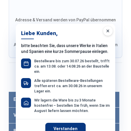
Adresse & Versand werden von PayPal übernommen
×
Liebe Kunden,
Adresse von Klarna, Versand wird im finalen Schritt im
bitte beachten Sie, dass unsere Werke in Italien
Shop ausgewählt
und Spanien eine kurze Sommerpause einlegen.
Bestellware bis zum 30.07.26 bestellt, trifft
ca. am 13.08. oder 14.08.26 an der Baustelle
Bezahlen mit
ein.
Alle späteren Bestellware-Bestellungen
Bei Bezahlung per Vorkasse −2% Skonto
treffen erst ca. am 30.08.26 in unserem
Lager ein.
Eigenschaften
Wir lagern die Ware bis zu 3 Monate
kostenfrei – bestellen Sie früh, wenn Sie im
August liefern lassen möchten.
Versandkosten
Verstanden
Bewertungen