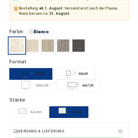
Bestellung
ab 1. August
: Versand erst nach der Pause,
⏳
Ware bei uns ca.
31. August
.
auswählen
Farbe:
Bianco
Beige
Grigio
Cenere
Nero
Bianco
auswählen
Format
30x60
60x60
30
60
60
60
100x100
60x120
100
60
(Diese Option ist zurzeit nicht verfügbar.)
100
120
auswählen
Stärke
10
8,5 mm
10 mm
8,5
(Diese Option ist zurzeit nicht verfügbar.)
VERSAND & LIEFERUNG