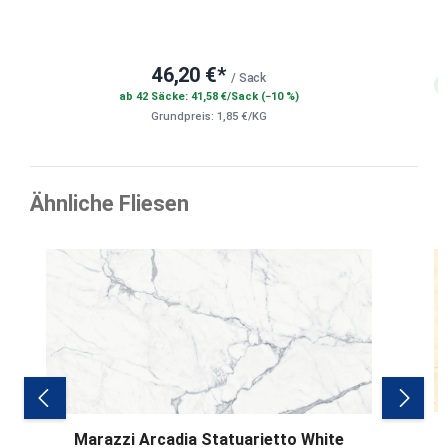
46,20 €*
/ Sack
ab 42 Säcke: 41,58 €/Sack (−10 %)
Grundpreis: 1,85 €/KG
Ähnliche Fliesen
Produktgalerie überspringen
Marazzi Arcadia Statuarietto White