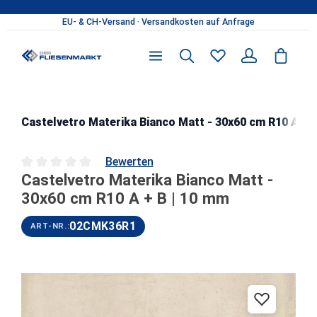
Zum Hauptinhalt springen
Castelvetro Materika Bianco Matt - 30x60 cm R10 A + 
Bewerten
Castelvetro Materika Bianco Matt -
Durchschnittliche Bewertung von 0 von 5 Sternen
30x60 cm R10 A + B | 10 mm
02CMK36R1
ART-NR.:
Bildergalerie überspringen