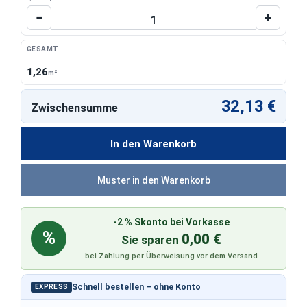
Produkt Anzahl: Gib den gewünschten Wert 
−
+
GESAMT
1,26
m²
32,13 €
Zwischensumme
In den Warenkorb
Muster in den Warenkorb
-2 % Skonto bei Vorkasse
%
0,00 €
Sie sparen
bei Zahlung per Überweisung vor dem Versand
Schnell bestellen – ohne Konto
EXPRESS