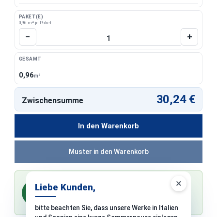
PAKET(E)
0,96 m² je Paket
Produkt Anzahl: Gib den gewünschten Wert 
−
+
GESAMT
0,96
m²
30,24 €
Zwischensumme
In den Warenkorb
Muster in den Warenkorb
×
-2 % Skonto bei Vorkasse
Liebe Kunden,
%
0,00 €
Sie sparen
bei Zahlung per Überweisung vor dem Versand
bitte beachten Sie, dass unsere Werke in Italien