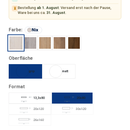
Bestellung
ab 1. August
: Versand erst nach der Pause,
⏳
Ware bei uns ca.
31. August
.
auswählen
Farbe:
Nix
Cirrus
Silva
Tur
Castor
Nix
auswählen
Oberfläche
grip
matt
auswählen
Format
13,3x80
20x80
13,3
20
80
80
20x120
30x120
20
30
(Diese Option ist zurzeit nicht verfügbar.)
(Diese Option ist zurzeit nicht verfüg
120
120
26x160
26
(Diese Option ist zurzeit nicht verfügbar.)
160