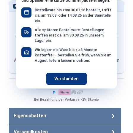
und Spanien eine kurze Sommerpause einlegen.
Schnell bestellen – ohne Konto
EXPRESS
Bestellware bis zum 30.07.26 bestellt, trifft
ca. am 13.08. oder 14.08.26 an der Baustelle
ein.
Alle späteren Bestellware-Bestellungen
Adresse & Versand werden von PayPal übernommen
treffen erst ca. am 30.08.26 in unserem
Lager ein.
Wir lagern die Ware bis zu 3 Monate
kostenfrei – bestellen Sie früh, wenn Sie im
Adresse von Klarna, Versand wird im finalen Schritt im
August liefern lassen möchten.
Shop ausgewählt
Verstanden
Bezahlen mit
Bei Bezahlung per Vorkasse −2% Skonto
Eigenschaften
Versandkosten