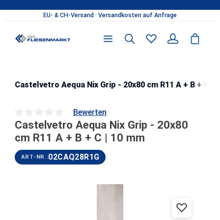
Zum Hauptinhalt springen
Castelvetro Aequa Nix Grip - 20x80 cm R11 A + B + C |
Bewerten
Castelvetro Aequa Nix Grip - 20x80
Durchschnittliche Bewertung von 0 von 5 Sternen
cm R11 A + B + C | 10 mm
02CAQ28R1G
ART-NR.:
Bildergalerie überspringen