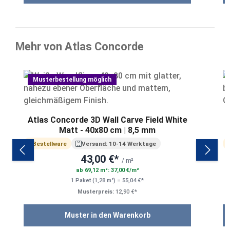
Mehr von Atlas Concorde
Produktgalerie überspringen
Musterbestellung möglich
Atlas Concorde 3D Wall Carve Field White
A
Matt - 40x80 cm | 8,5 mm
Bestellware
Versand: 10-14 Werktage
43,00 €*
/ m²
ab 69,12 m²: 37,00 €/m²
1 Paket (1,28 m²) = 55,04 €*
Musterpreis:
12,90 €*
Muster in den Warenkorb