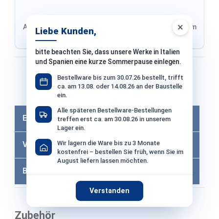
×
Adresse von Klarna, Versand wird im finalen Schritt im
Liebe Kunden,
Shop ausgewählt
bitte beachten Sie, dass unsere Werke in Italien
und Spanien eine kurze Sommerpause einlegen.
Bezahlen mit
Bestellware bis zum 30.07.26 bestellt, trifft
ca. am 13.08. oder 14.08.26 an der Baustelle
Bei Bezahlung per Vorkasse −2% Skonto
ein.
Alle späteren Bestellware-Bestellungen
Eigenschaften
treffen erst ca. am 30.08.26 in unserem
Lager ein.
Wir lagern die Ware bis zu 3 Monate
Versandkosten
kostenfrei – bestellen Sie früh, wenn Sie im
August liefern lassen möchten.
Bewertungen
Verstanden
Zubehör