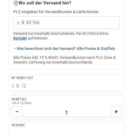
Wo soll der Versand hin?
PLZ eingeben für Versandkosten & Liefertermin
Versand nur innerhalb Deutschlands. Für AT/CH/LU bitte
Kontakt
aufnehmen.
Wie berechnet sich der Versand? Alle Preise & Staffeln
Alle Preise inkl. 19 % MwSt. Versandkosten nach PLZ-Zone &
Gewicht. Lieferung nur innerhalb Deutschlands.
M² BENÖTIGT
PAKET(E)
1,44 m² je Paket
Produkt Anzahl: Gib den gewünschten Wert 
−
+
GESAMT