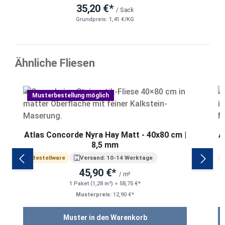
35,20 €*
/ Sack
Grundpreis: 1,41 €/KG
Ähnliche Fliesen
Produktgalerie überspringen
Musterbestellung möglich
Atlas Concorde Nyra Hay Matt - 40x80 cm |
A
8,5 mm
Bestellware
Versand: 10-14 Werktage
45,90 €*
/ m²
1 Paket (1,28 m²) = 58,75 €*
Musterpreis:
12,90 €*
Muster in den Warenkorb