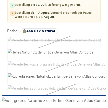
Bestellung
bis 30. Juli
: Lieferung wie gewohnt.
✓
Bestellung
ab 1. August
: Versand erst nach der Pause,
⏳
Ware bei uns ca.
31. August
.
auswählen
Farbe:
Ash Oak Natural
Pale Oak Elegant
(Diese Option ist zurzeit nicht verfügbar.)
Pale Oak Natural
Copper Oak Elegant
(Diese Option ist zurzeit nicht verfü
Copper Oak Natural
Ash Oak Elegant
(Diese Option ist zurzeit nicht verfügb
Ash Oak Natural