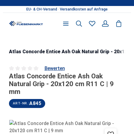
Zum Hauptinhalt springen
Atlas Concorde Entice Ash Oak Natural Grip - 20x120 
Bewerten
Atlas Concorde Entice Ash Oak
Durchschnittliche Bewertung von 0 von 5 Sternen
Natural Grip - 20x120 cm R11 C | 9
mm
A845
ART-NR.:
Bildergalerie überspringen