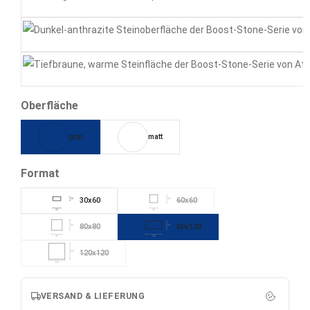
Smoke
Tarmac
Tobacco
auswählen
Oberfläche
grip
matt
auswählen
Format
30x60
60x60
30
60
(Diese Option ist zurzeit nicht verfügba
60
60
80x80
60x120
80
60
(Diese Option ist zurzeit nicht verfügbar.)
80
120
120x120
120
(Diese Option ist zurzeit nicht verfügbar.)
120
VERSAND & LIEFERUNG