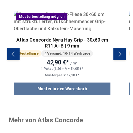
Produktgalerie überspringen
Musterbestellung möglich
Atlas Concorde Nyra Hay Grip - 30x60 cm
A
R11 A+B | 9 mm
Bestellware
Versand: 10-14 Werktage
42,90 €*
/ m²
1 Paket (1,26 m²) = 54,05 €*
Musterpreis:
12,90 €*
Muster in den Warenkorb
Mehr von Atlas Concorde
Produktgalerie überspringen