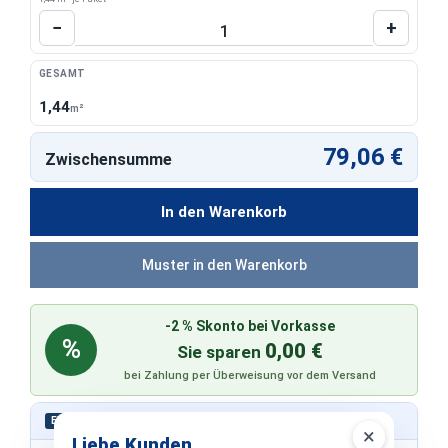
Produkt Anzahl: Gib den gewünschten Wert 
−
+
GESAMT
1,44
m²
79,06 €
Zwischensumme
In den Warenkorb
Muster in den Warenkorb
-2 % Skonto bei Vorkasse
%
0,00 €
Sie sparen
bei Zahlung per Überweisung vor dem Versand
Schnell bestellen – ohne Konto
EXPRESS
×
Liebe Kunden,