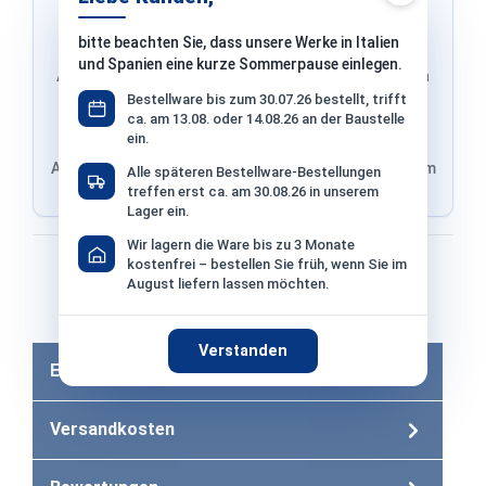
bitte beachten Sie, dass unsere Werke in Italien
und Spanien eine kurze Sommerpause einlegen.
Adresse & Versand werden von PayPal übernommen
Bestellware bis zum 30.07.26 bestellt, trifft
ca. am 13.08. oder 14.08.26 an der Baustelle
ein.
Adresse von Klarna, Versand wird im finalen Schritt im
Alle späteren Bestellware-Bestellungen
Shop ausgewählt
treffen erst ca. am 30.08.26 in unserem
Lager ein.
Wir lagern die Ware bis zu 3 Monate
Bezahlen mit
kostenfrei – bestellen Sie früh, wenn Sie im
August liefern lassen möchten.
Bei Bezahlung per Vorkasse −2% Skonto
Verstanden
Eigenschaften
Versandkosten