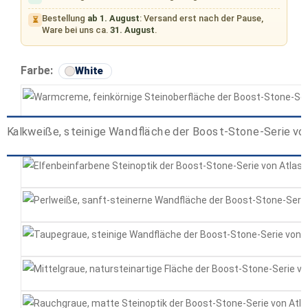
Bestellung
ab 1. August
: Versand erst nach der Pause,
⏳
Ware bei uns ca.
31. August
.
auswählen
Farbe:
White
Cream
White
Ivory
Pearl
Taupe
Grey